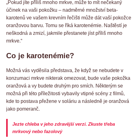
„Pokud jíte příliš mnoho mrkve, může to mít nečekaný
účinek na vaši pokožku – nadměrné množství beta-
karotenů ve vašem krevním řečišti může dát vaší pokožce
oranžovou barvu. Tomu se říká karotenémie. Naštěstí je
neškodná a zmizí, jakmile přestanete jíst příliš mnoho
mrkve.“
Co je karotenémie?
Možná vás vyděsila představa, že když se nebudete v
konzumaci mrkve nikterak omezovat, bude vaše pokožka
oranžová a vy budete druhým pro smích. Některým se
možná při této příležitosti vybavily vtipné scény z filmů,
kde to postava přežene v soláriu a následně je oranžová
jako pomeranč.
Jezte chleba v jeho zdravější verzi. Zkuste třeba
mrkvový nebo fazolový