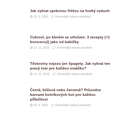
Jak vybrat správnou fritézu na horký vzduch
25. 2. 2026
Komentáře nejsou povolené
Cukroví, po kterém se utlučete: 3 recepty (+1
bonusový) jako od babičky
12. 12. 2025
Komentáře nejsou povolené
Těstoviny nejsou jen špagety. Jak vybrat ten
pravý tvar pro každou omáčku?
12. 12. 2025
Komentáře nejsou povolené
Černá, béžová nebo červená? Průvodce
barvami kotníkových bot pro každou
příležitost
30. 9. 2025
Komentáře nejsou povolené