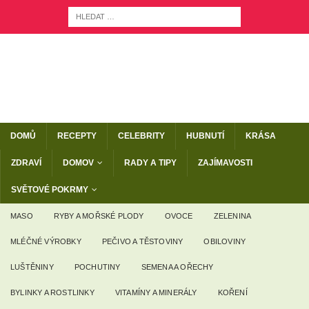
DOMŮ
RECEPTY
CELEBRITY
HUBNUTÍ
KRÁSA
ZDRAVÍ
DOMOV
RADY A TIPY
ZAJÍMAVOSTI
SVĚTOVÉ POKRMY
MASO
RYBY A MOŘSKÉ PLODY
OVOCE
ZELENINA
MLÉČNÉ VÝROBKY
PEČIVO A TĚSTOVINY
OBILOVINY
LUŠTĚNINY
POCHUTINY
SEMENA A OŘECHY
BYLINKY A ROSTLINKY
VITAMÍNY A MINERÁLY
KOŘENÍ