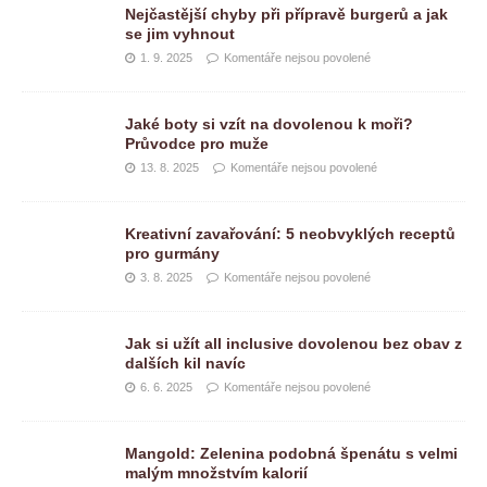
Nejčastější chyby při přípravě burgerů a jak
se jim vyhnout
1. 9. 2025
Komentáře nejsou povolené
Jaké boty si vzít na dovolenou k moři?
Průvodce pro muže
13. 8. 2025
Komentáře nejsou povolené
Kreativní zavařování: 5 neobvyklých receptů
pro gurmány
3. 8. 2025
Komentáře nejsou povolené
Jak si užít all inclusive dovolenou bez obav z
dalších kil navíc
6. 6. 2025
Komentáře nejsou povolené
Mangold: Zelenina podobná špenátu s velmi
malým množstvím kalorií