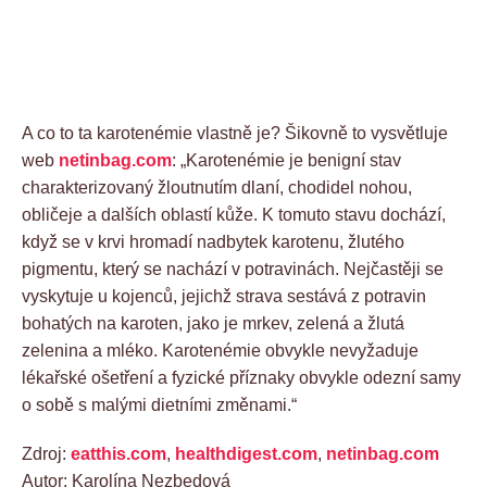
A co to ta karotenémie vlastně je? Šikovně to vysvětluje
web
netinbag.com
: „Karotenémie je benigní stav
charakterizovaný žloutnutím dlaní, chodidel nohou,
obličeje a dalších oblastí kůže. K tomuto stavu dochází,
když se v krvi hromadí nadbytek karotenu, žlutého
pigmentu, který se nachází v potravinách. Nejčastěji se
vyskytuje u kojenců, jejichž strava sestává z potravin
bohatých na karoten, jako je mrkev, zelená a žlutá
zelenina a mléko. Karotenémie obvykle nevyžaduje
lékařské ošetření a fyzické příznaky obvykle odezní samy
o sobě s malými dietními změnami.“
Zdroj:
eatthis.com
,
healthdigest.com
,
netinbag.com
Autor: Karolína Nezbedová