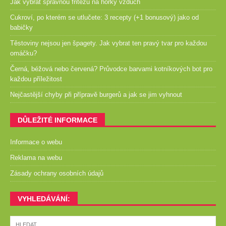
Jak vybrat správnou fritézu na horký vzduch
Cukroví, po kterém se utlučete: 3 recepty (+1 bonusový) jako od
babičky
Těstoviny nejsou jen špagety. Jak vybrat ten pravý tvar pro každou
omáčku?
Černá, béžová nebo červená? Průvodce barvami kotníkových bot pro
každou příležitost
Nejčastější chyby při přípravě burgerů a jak se jim vyhnout
DŮLEŽITÉ INFORMACE
Informace o webu
Reklama na webu
Zásady ochrany osobních údajů
VYHLEDÁVÁNÍ: