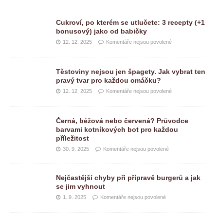
Cukroví, po kterém se utlučete: 3 recepty (+1
bonusový) jako od babičky
12. 12. 2025
Komentáře nejsou povolené
Těstoviny nejsou jen špagety. Jak vybrat ten
pravý tvar pro každou omáčku?
12. 12. 2025
Komentáře nejsou povolené
Černá, béžová nebo červená? Průvodce
barvami kotníkových bot pro každou
příležitost
30. 9. 2025
Komentáře nejsou povolené
Nejčastější chyby při přípravě burgerů a jak
se jim vyhnout
1. 9. 2025
Komentáře nejsou povolené