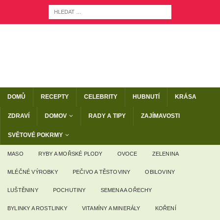
DOMŮ
RECEPTY
CELEBRITY
HUBNUTÍ
KRÁSA
ZDRAVÍ
DOMOV
RADY A TIPY
ZAJÍMAVOSTI
SVĚTOVÉ POKRMY
MASO
RYBY A MOŘSKÉ PLODY
OVOCE
ZELENINA
MLÉČNÉ VÝROBKY
PEČIVO A TĚSTOVINY
OBILOVINY
LUŠTĚNINY
POCHUTINY
SEMENA A OŘECHY
BYLINKY A ROSTLINKY
VITAMÍNY A MINERÁLY
KOŘENÍ