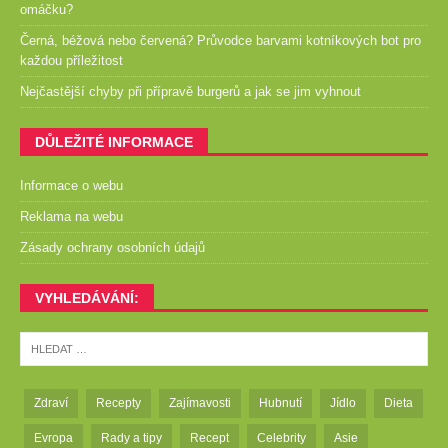
omáčku?
Černá, béžová nebo červená? Průvodce barvami kotníkových bot pro
každou příležitost
Nejčastější chyby při přípravě burgerů a jak se jim vyhnout
DŮLEŽITÉ INFORMACE
Informace o webu
Reklama na webu
Zásady ochrany osobních údajů
VYHLEDÁVÁNÍ:
Zdraví
Recepty
Zajímavosti
Hubnutí
Jídlo
Dieta
Evropa
Rady a tipy
Recept
Celebrity
Asie