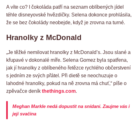
A víte co? I čokoláda patří na seznam oblíbených jídel
téhle disneyovské hvězdičky. Selena dokonce prohlásila,
že se bez čokolády neobejde, když je zrovna na turné.
Hranolky z McDonald
„Je těžké nemilovat hranolky z McDonald’s. Jsou slané a
křupavé v dokonalé míře. Selena Gomez byla spatřena,
jak jí hranolky z oblíbeného řetězce rychlého občerstvení
s jedním ze svých přátel. Při dietě se neochuzuje o
lahodné hranolky, pokud na ně zrovna má chuť,“ píše o
zpěvačce deník
thethings.com
.
Meghan Markle nedá dopustit na snídani. Zaujme vás i
její svačina