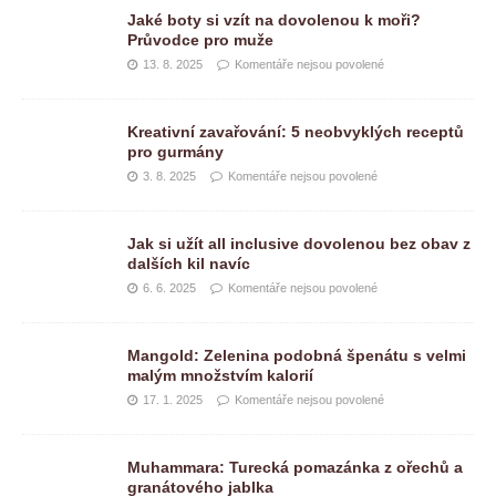
Jaké boty si vzít na dovolenou k moři?
Průvodce pro muže
13. 8. 2025
Komentáře nejsou povolené
Kreativní zavařování: 5 neobvyklých receptů
pro gurmány
3. 8. 2025
Komentáře nejsou povolené
Jak si užít all inclusive dovolenou bez obav z
dalších kil navíc
6. 6. 2025
Komentáře nejsou povolené
Mangold: Zelenina podobná špenátu s velmi
malým množstvím kalorií
17. 1. 2025
Komentáře nejsou povolené
Muhammara: Turecká pomazánka z ořechů a
granátového jablka