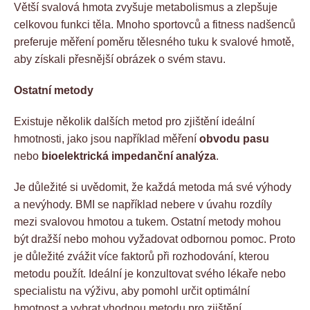
Větší svalová hmota zvyšuje metabolismus a zlepšuje
celkovou funkci těla. Mnoho sportovců a fitness nadšenců
preferuje měření poměru tělesného tuku k svalové hmotě,
aby získali přesnější obrázek o svém stavu.
Ostatní metody
Existuje několik dalších metod pro zjištění ideální
hmotnosti, jako jsou například měření
obvodu pasu
nebo
bioelektrická impedanční analýza
.
Je důležité si uvědomit, že každá metoda má své výhody
a nevýhody. BMI se například nebere v úvahu rozdíly
mezi svalovou hmotou a tukem. Ostatní metody mohou
být dražší nebo mohou vyžadovat odbornou pomoc. Proto
je důležité zvážit více faktorů při rozhodování, kterou
metodu použít. Ideální je konzultovat svého lékaře nebo
specialistu na výživu, aby pomohl určit optimální
hmotnost a vybrat vhodnou metodu pro zjištění.