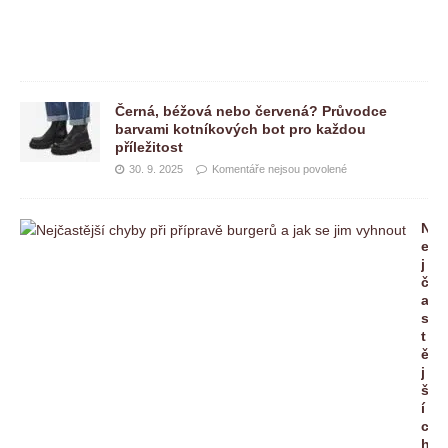
e
n
é
Černá, béžová nebo červená? Průvodce
barvami kotníkových bot pro každou
příležitost
30. 9. 2025
Komentáře nejsou povolené
N
e
j
č
a
s
t
ě
j
š
í
c
h