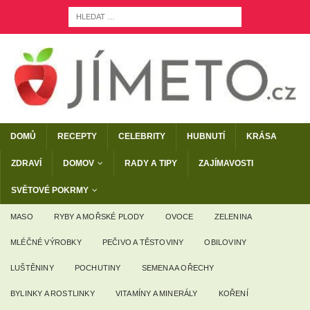
DOMŮ
RECEPTY
CELEBRITY
HUBNUTÍ
KRÁSA
ZDRAVÍ
DOMOV
RADY A TIPY
ZAJÍMAVOSTI
SVĚTOVÉ POKRMY
MASO
RYBY A MOŘSKÉ PLODY
OVOCE
ZELENINA
MLÉČNÉ VÝROBKY
PEČIVO A TĚSTOVINY
OBILOVINY
LUŠTĚNINY
POCHUTINY
SEMENA A OŘECHY
BYLINKY A ROSTLINKY
VITAMÍNY A MINERÁLY
KOŘENÍ