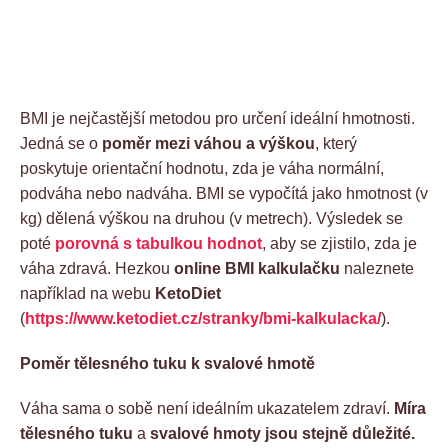
BMI je nejčastější metodou pro určení ideální hmotnosti.
Jedná se o
poměr mezi váhou a výškou
, který
poskytuje orientační hodnotu, zda je váha normální,
podváha nebo nadváha. BMI se vypočítá jako hmotnost (v
kg) dělená výškou na druhou (v metrech). Výsledek se
poté
porovná s tabulkou hodnot
, aby se zjistilo, zda je
váha zdravá. Hezkou
online BMI kalkulačku
naleznete
například na webu
KetoDiet
(
https://www.ketodiet.cz/stranky/bmi-kalkulacka/
).
Poměr tělesného tuku k svalové hmotě
Váha sama o sobě není ideálním ukazatelem zdraví.
Míra
tělesného tuku
a
svalové hmoty jsou stejně důležité.