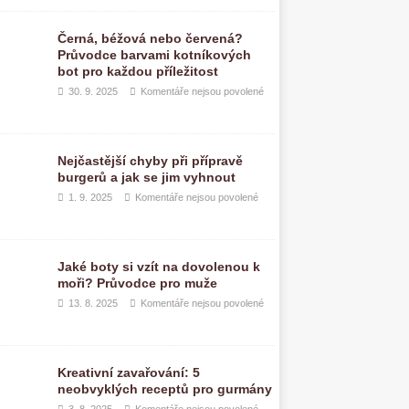
Černá, béžová nebo červená?
Průvodce barvami kotníkových
bot pro každou příležitost
30. 9. 2025
Komentáře nejsou povolené
Nejčastější chyby při přípravě
burgerů a jak se jim vyhnout
1. 9. 2025
Komentáře nejsou povolené
Jaké boty si vzít na dovolenou k
moři? Průvodce pro muže
13. 8. 2025
Komentáře nejsou povolené
Kreativní zavařování: 5
neobvyklých receptů pro gurmány