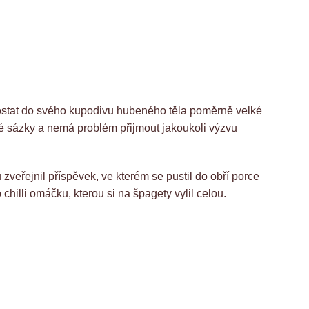
 dostat do svého kupodivu hubeného těla poměrně velké
lené sázky a nemá problém přijmout jakoukoli výzvu
veřejnil příspěvek, ve kterém se pustil do obří porce
hilli omáčku, kterou si na špagety vylil celou.