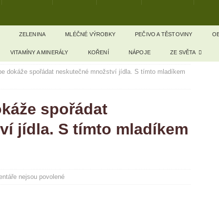
ZELENINA
MLÉČNÉ VÝROBKY
PEČIVO A TĚSTOVINY
OB
VITAMÍNY A MINERÁLY
KOŘENÍ
NÁPOJE
ZE SVĚTA
 dokáže spořádat neskutečné množství jídla. S tímto mladíkem
káže spořádat
í jídla. S tímto mladíkem
ntáře nejsou povolené