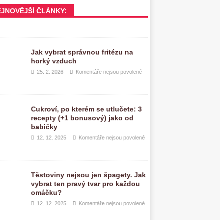
EJNOVĚJŠÍ ČLÁNKY:
Jak vybrat správnou fritézu na
horký vzduch
25. 2. 2026
Komentáře nejsou povolené
Cukroví, po kterém se utlučete: 3
recepty (+1 bonusový) jako od
babičky
12. 12. 2025
Komentáře nejsou povolené
Těstoviny nejsou jen špagety. Jak
vybrat ten pravý tvar pro každou
omáčku?
12. 12. 2025
Komentáře nejsou povolené