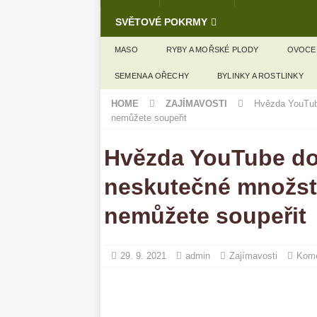
SVĚTOVÉ POKRMY
MASO
RYBY A MOŘSKÉ PLODY
OVOCE
SEMENA A OŘECHY
BYLINKY A ROSTLINKY
HOME
ZAJÍMAVOSTI
Hvězda YouTube
nemůžete soupeřit
Hvězda YouTube do
neskutečné množstv
nemůžete soupeřit
29. 9. 2021
admin
Zajímavosti
Kome