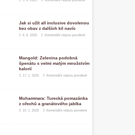
3. 8. 2025
Komentáře nejsou povolené
Jak si užít all inclusive dovolenou
bez obav z dalších kil navíc
6. 6. 2025
Komentáře nejsou povolené
Mangold: Zelenina podobná
špenátu s velmi malým množstvím
kalorií
17. 1. 2025
Komentáře nejsou povolené
Muhammara: Turecká pomazánka
z ořechů a granátového jablka
15. 1. 2025
Komentáře nejsou povolené