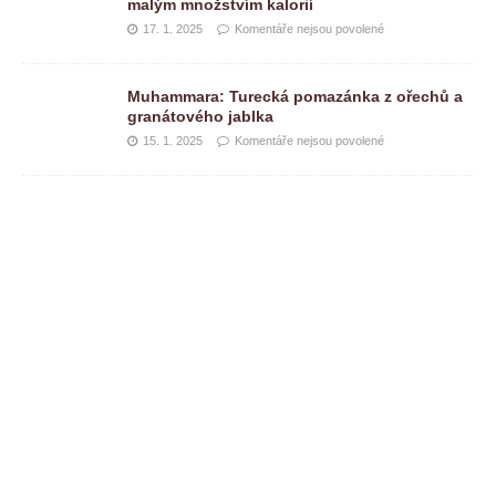
malým množstvím kalorií
17. 1. 2025
Komentáře nejsou povolené
Muhammara: Turecká pomazánka z ořechů a
granátového jablka
15. 1. 2025
Komentáře nejsou povolené