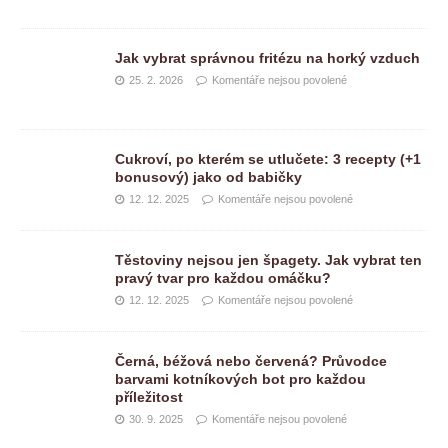
Jak vybrat správnou fritézu na horký vzduch
25. 2. 2026
Komentáře nejsou povolené
Cukroví, po kterém se utlučete: 3 recepty (+1
bonusový) jako od babičky
12. 12. 2025
Komentáře nejsou povolené
Těstoviny nejsou jen špagety. Jak vybrat ten
pravý tvar pro každou omáčku?
12. 12. 2025
Komentáře nejsou povolené
Černá, béžová nebo červená? Průvodce
barvami kotníkových bot pro každou
příležitost
30. 9. 2025
Komentáře nejsou povolené