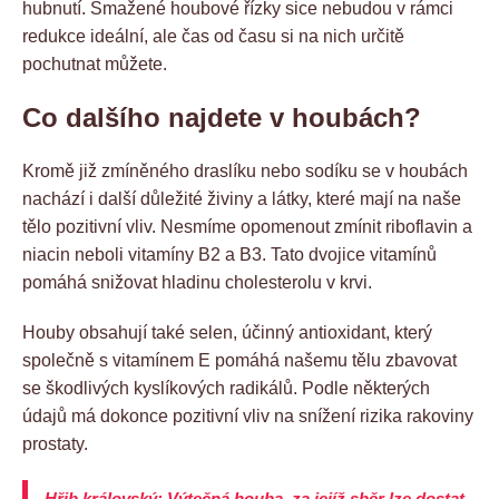
hubnutí. Smažené houbové řízky sice nebudou v rámci
redukce ideální, ale čas od času si na nich určitě
pochutnat můžete.
Co dalšího najdete v houbách?
Kromě již zmíněného draslíku nebo sodíku se v houbách
nachází i další důležité živiny a látky, které mají na naše
tělo pozitivní vliv. Nesmíme opomenout zmínit riboflavin a
niacin neboli vitamíny B2 a B3. Tato dvojice vitamínů
pomáhá snižovat hladinu cholesterolu v krvi.
Houby obsahují také selen, účinný antioxidant, který
společně s vitamínem E pomáhá našemu tělu zbavovat
se škodlivých kyslíkových radikálů. Podle některých
údajů má dokonce pozitivní vliv na snížení rizika rakoviny
prostaty.
Hřib královský: Výtečná houba, za jejíž sběr lze dostat