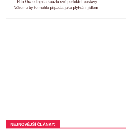
Rita Ora odtajnila kouzlo své perfektní postavy.
Někomu by to mohlo připadat jako plýtvání jídlem
NEJNOVĚJŠÍ ČLÁNKY: