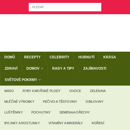
DOMŮ
RECEPTY
CELEBRITY
HUBNUTÍ
KRÁSA
ZDRAVÍ
DOMOV
RADY A TIPY
ZAJÍMAVOSTI
SVĚTOVÉ POKRMY
MASO
RYBY A MOŘSKÉ PLODY
OVOCE
ZELENINA
MLÉČNÉ VÝROBKY
PEČIVO A TĚSTOVINY
OBILOVINY
LUŠTĚNINY
POCHUTINY
SEMENA A OŘECHY
BYLINKY A ROSTLINKY
VITAMÍNY A MINERÁLY
KOŘENÍ