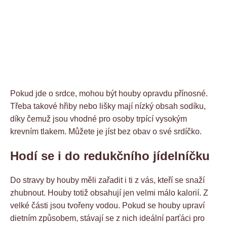
Pokud jde o srdce, mohou být houby opravdu přínosné.
Třeba takové hřiby nebo lišky mají nízký obsah sodíku,
díky čemuž jsou vhodné pro osoby trpící vysokým
krevním tlakem. Můžete je jíst bez obav o své srdíčko.
Hodí se i do redukčního jídelníčku
Do stravy by houby měli zařadit i ti z vás, kteří se snaží
zhubnout. Houby totiž obsahují jen velmi málo kalorií. Z
velké části jsou tvořeny vodou. Pokud se houby upraví
dietním způsobem, stávají se z nich ideální parťáci pro