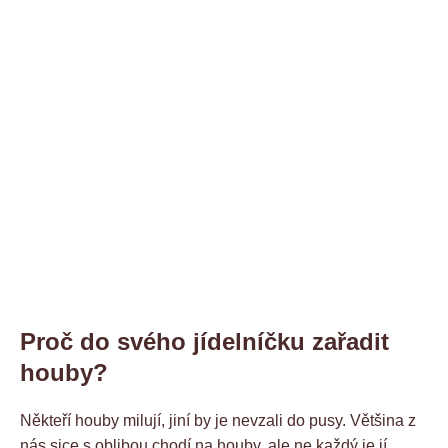
Proč do svého jídelníčku zařadit
houby?
Někteří houby milují, jiní by je nevzali do pusy. Většina z
nás sice s oblibou chodí na houby, ale ne každý je jí.