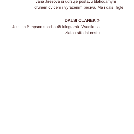
Ivana Jirešová si udržuje postavu blahodárným
druhem cvičení i vyřazením pečiva. Má i další fígle
DALSI CLANEK
Jessica Simpson shodila 45 kilogramů. Vsadila na
zlatou střední cestu