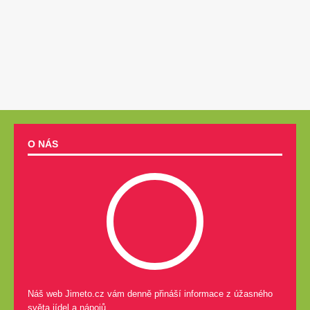
O NÁS
Náš web Jimeto.cz vám denně přináší informace z úžasného
světa jídel a nápojů.