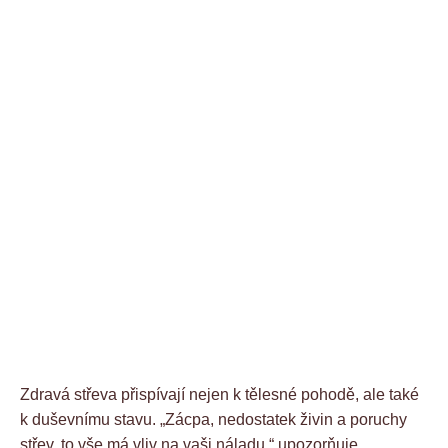
Zdravá střeva přispívají nejen k tělesné pohodě, ale také
k duševnímu stavu. „Zácpa, nedostatek živin a poruchy
střev, to vše má vliv na vaši náladu,“ upozorňuje