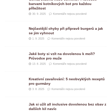
barvami kotníkových bot pro každou
příležitost
30. 9. 2025
Komentáře nejsou povolené
Nejčastější chyby při přípravě burgerů a jak
se jim vyhnout
1. 9. 2025
Komentáře nejsou povolené
Jaké boty si vzít na dovolenou k moři?
Průvodce pro muže
13. 8. 2025
Komentáře nejsou povolené
Kreativní zavařování: 5 neobvyklých receptů
pro gurmány
3. 8. 2025
Komentáře nejsou povolené
Jak si užít all inclusive dovolenou bez obav z
dalších kil navíc