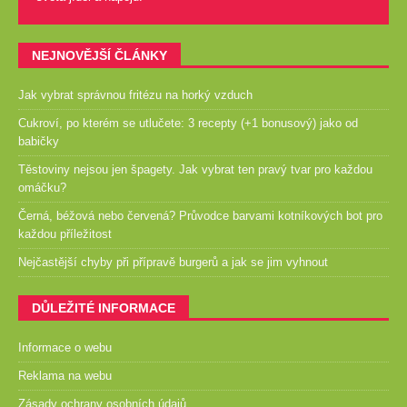
NEJNOVĚJŠÍ ČLÁNKY
Jak vybrat správnou fritézu na horký vzduch
Cukroví, po kterém se utlučete: 3 recepty (+1 bonusový) jako od
babičky
Těstoviny nejsou jen špagety. Jak vybrat ten pravý tvar pro každou
omáčku?
Černá, béžová nebo červená? Průvodce barvami kotníkových bot pro
každou příležitost
Nejčastější chyby při přípravě burgerů a jak se jim vyhnout
DŮLEŽITÉ INFORMACE
Informace o webu
Reklama na webu
Zásady ochrany osobních údajů