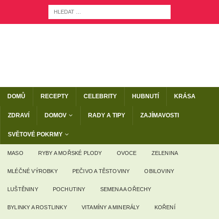
DOMŮ
RECEPTY
CELEBRITY
HUBNUTÍ
KRÁSA
ZDRAVÍ
DOMOV
RADY A TIPY
ZAJÍMAVOSTI
SVĚTOVÉ POKRMY
MASO
RYBY A MOŘSKÉ PLODY
OVOCE
ZELENINA
MLÉČNÉ VÝROBKY
PEČIVO A TĚSTOVINY
OBILOVINY
LUŠTĚNINY
POCHUTINY
SEMENA A OŘECHY
BYLINKY A ROSTLINKY
VITAMÍNY A MINERÁLY
KOŘENÍ