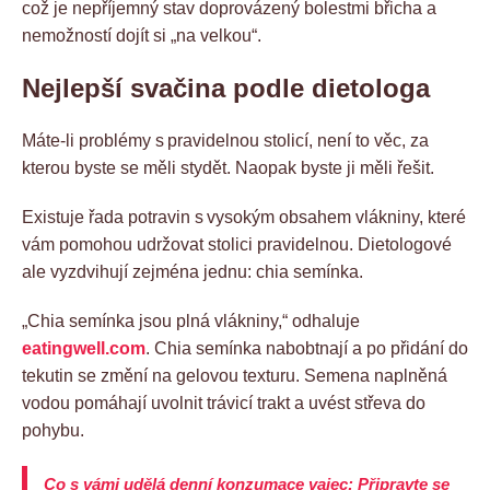
což je nepříjemný stav doprovázený bolestmi břicha a
nemožností dojít si „na velkou“.
Nejlepší svačina podle dietologa
Máte-li problémy s pravidelnou stolicí, není to věc, za
kterou byste se měli stydět. Naopak byste ji měli řešit.
Existuje řada potravin s vysokým obsahem vlákniny, které
vám pomohou udržovat stolici pravidelnou. Dietologové
ale vyzdvihují zejména jednu: chia semínka.
„Chia semínka jsou plná vlákniny,“ odhaluje
eatingwell.com
. Chia semínka nabobtnají a po přidání do
tekutin se změní na gelovou texturu. Semena naplněná
vodou pomáhají uvolnit trávicí trakt a uvést střeva do
pohybu.
Co s vámi udělá denní konzumace vajec: Připravte se