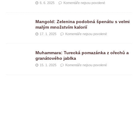
6. 6. 2025
Komentáře nejsou povolené
Mangold: Zelenina podobná špenátu s velmi
malým množstvím kalorií
17. 1. 2025
Komentáře nejsou povolené
Muhammara: Turecká pomazánka z ořechů a
granátového jablka
15. 1. 2025
Komentáře nejsou povolené