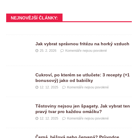
NEJNOVĚJŠÍ ČLÁNKY:
Jak vybrat správnou fritézu na horký vzduch
25. 2. 2026
Komentáře nejsou povolené
Cukroví, po kterém se utlučete: 3 recepty (+1
bonusový) jako od babičky
12. 12. 2025
Komentáře nejsou povolené
Těstoviny nejsou jen špagety. Jak vybrat ten
pravý tvar pro každou omáčku?
12. 12. 2025
Komentáře nejsou povolené
Černá, béžová nebo červená? Průvodce