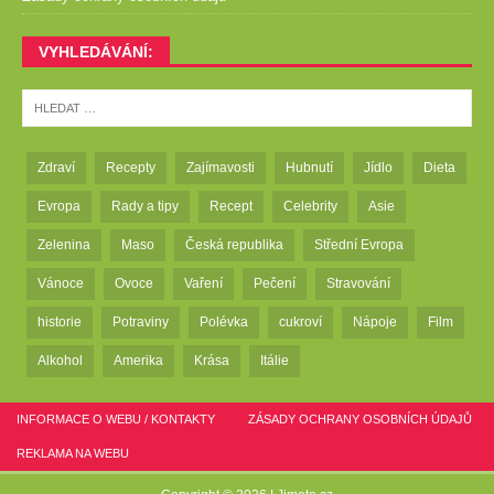
VYHLEDÁVÁNÍ:
Zdraví
Recepty
Zajímavosti
Hubnutí
Jídlo
Dieta
Evropa
Rady a tipy
Recept
Celebrity
Asie
Zelenina
Maso
Česká republika
Střední Evropa
Vánoce
Ovoce
Vaření
Pečení
Stravování
historie
Potraviny
Polévka
cukroví
Nápoje
Film
Alkohol
Amerika
Krása
Itálie
INFORMACE O WEBU / KONTAKTY
ZÁSADY OCHRANY OSOBNÍCH ÚDAJŮ
REKLAMA NA WEBU