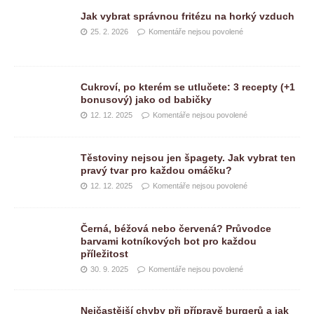
Jak vybrat správnou fritézu na horký vzduch
25. 2. 2026
Komentáře nejsou povolené
Cukroví, po kterém se utlučete: 3 recepty (+1
bonusový) jako od babičky
12. 12. 2025
Komentáře nejsou povolené
Těstoviny nejsou jen špagety. Jak vybrat ten
pravý tvar pro každou omáčku?
12. 12. 2025
Komentáře nejsou povolené
Černá, béžová nebo červená? Průvodce
barvami kotníkových bot pro každou
příležitost
30. 9. 2025
Komentáře nejsou povolené
Nejčastější chyby při přípravě burgerů a jak