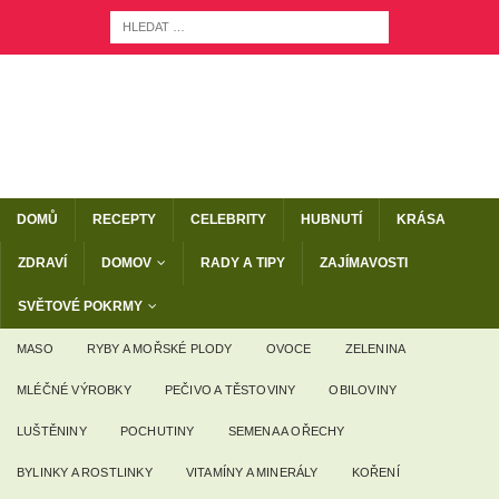
DOMŮ
RECEPTY
CELEBRITY
HUBNUTÍ
KRÁSA
ZDRAVÍ
DOMOV
RADY A TIPY
ZAJÍMAVOSTI
SVĚTOVÉ POKRMY
MASO
RYBY A MOŘSKÉ PLODY
OVOCE
ZELENINA
MLÉČNÉ VÝROBKY
PEČIVO A TĚSTOVINY
OBILOVINY
LUŠTĚNINY
POCHUTINY
SEMENA A OŘECHY
BYLINKY A ROSTLINKY
VITAMÍNY A MINERÁLY
KOŘENÍ