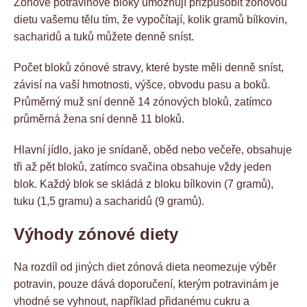
Zónové potravinové bloky umožňují přizpůsobit zónovou
dietu vašemu tělu tím, že vypočítají, kolik gramů bílkovin,
sacharidů a tuků můžete denně sníst.
Počet bloků zónové stravy, které byste měli denně sníst,
závisí na vaší hmotnosti, výšce, obvodu pasu a boků.
Průměrný muž sní denně 14 zónových bloků, zatímco
průměrná žena sní denně 11 bloků.
Hlavní jídlo, jako je snídaně, oběd nebo večeře, obsahuje
tři až pět bloků, zatímco svačina obsahuje vždy jeden
blok. Každý blok se skládá z bloku bílkovin (7 gramů),
tuku (1,5 gramu) a sacharidů (9 gramů).
Výhody zónové diety
Na rozdíl od jiných diet zónová dieta neomezuje výběr
potravin, pouze dává doporučení, kterým potravinám je
vhodné se vyhnout, například přidanému cukru a