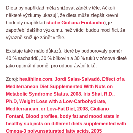
Dieta by například měla snižovat zánět v těle. Ačkoli
některé výzkumy ukazují, že dieta může zlepšit krevní
hodnoty (například
studie Giuliana Fontaniho
), je
zapotřebí dalšího výzkumu, než vědci budou moci říci, že
výrazně snižuje zánět v těle.
Existuje také málo důkazů, které by podporovaly poměr
40 % sacharidů, 30 % bílkovin a 30 % tuků v zónové dietě
jako optimální poměr pro odbourávání tuků.
Zdroj:
healthline.com
,
Jordi Salas-Salvadó, Effect of a
Mediterranean Diet Supplemented With Nuts on
Metabolic Syndrome Status, 2008
,
Iris Shai, R.D.,
Ph.D, Weight Loss with a Low-Carbohydrate,
Mediterranean, or Low-Fat Diet, 2008
,
Giuliano
Fontani, Blood profiles, body fat and mood state in
healthy subjects on different diets supplemented with
Omega-3 polyunsaturated fatty acids, 2005