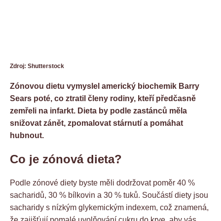
Zdroj: Shutterstock
Zónovou dietu vymyslel americký biochemik Barry
Sears poté, co ztratil členy rodiny, kteří předčasně
zemřeli na infarkt. Dieta by podle zastánců měla
snižovat zánět, zpomalovat stárnutí a pomáhat
hubnout.
Co je zónová dieta?
Podle zónové diety byste měli dodržovat poměr 40 %
sacharidů, 30 % bílkovin a 30 % tuků. Součástí diety jsou
sacharidy s nízkým glykemickým indexem, což znamená,
že zajišťují pomalé uvolňování cukru do krve, aby vás