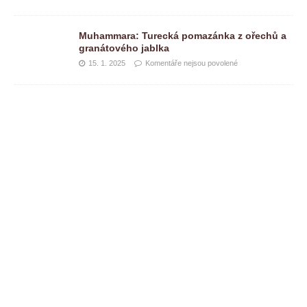
Muhammara: Turecká pomazánka z ořechů a
granátového jablka
15. 1. 2025
Komentáře nejsou povolené