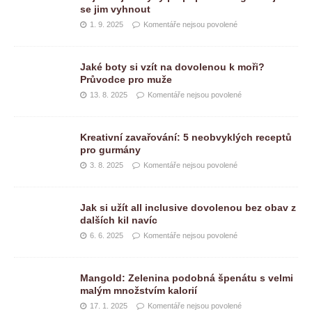
se jim vyhnout
1. 9. 2025
Komentáře nejsou povolené
Jaké boty si vzít na dovolenou k moři?
Průvodce pro muže
13. 8. 2025
Komentáře nejsou povolené
Kreativní zavařování: 5 neobvyklých receptů
pro gurmány
3. 8. 2025
Komentáře nejsou povolené
Jak si užít all inclusive dovolenou bez obav z
dalších kil navíc
6. 6. 2025
Komentáře nejsou povolené
Mangold: Zelenina podobná špenátu s velmi
malým množstvím kalorií
17. 1. 2025
Komentáře nejsou povolené