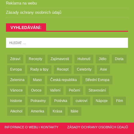
Reklama na webu
Zásady ochrany osobních údajů
VYHLEDÁVÁNÍ:
Zdraví
Recepty
Zajímavosti
Hubnutí
Jídlo
Dieta
Evropa
Rady a tipy
Recept
Celebrity
Asie
Zelenina
Maso
Česká republika
Střední Evropa
Vánoce
Ovoce
Vaření
Pečení
Stravování
historie
Potraviny
Polévka
cukroví
Nápoje
Film
Alkohol
Amerika
Krása
Itálie
INFORMACE O WEBU / KONTAKTY
ZÁSADY OCHRANY OSOBNÍCH ÚDAJŮ