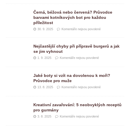
Černá, béžová nebo červená? Průvodce
barvami kotníkových bot pro každou
příležitost
30. 9. 2025
Komentáře nejsou povolené
Nejčastější chyby při přípravě burgerů a jak
se jim vyhnout
1. 9. 2025
Komentáře nejsou povolené
Jaké boty si vzít na dovolenou k moři?
Průvodce pro muže
13. 8. 2025
Komentáře nejsou povolené
Kreativní zavařování: 5 neobvyklých receptů
pro gurmány
3. 8. 2025
Komentáře nejsou povolené