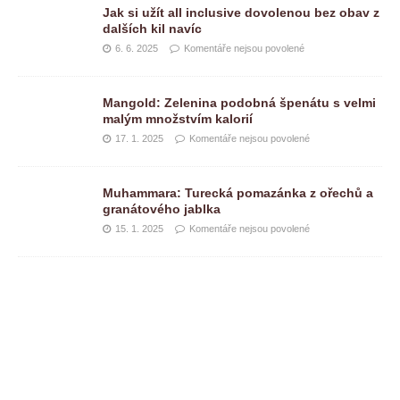
Jak si užít all inclusive dovolenou bez obav z
dalších kil navíc
6. 6. 2025
Komentáře nejsou povolené
Mangold: Zelenina podobná špenátu s velmi
malým množstvím kalorií
17. 1. 2025
Komentáře nejsou povolené
Muhammara: Turecká pomazánka z ořechů a
granátového jablka
15. 1. 2025
Komentáře nejsou povolené