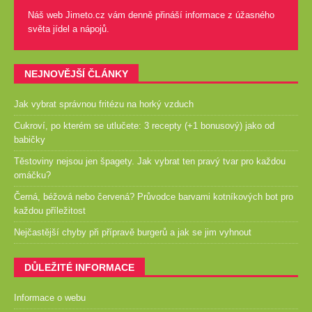
Náš web Jimeto.cz vám denně přináší informace z úžasného
světa jídel a nápojů.
NEJNOVĚJŠÍ ČLÁNKY
Jak vybrat správnou fritézu na horký vzduch
Cukroví, po kterém se utlučete: 3 recepty (+1 bonusový) jako od
babičky
Těstoviny nejsou jen špagety. Jak vybrat ten pravý tvar pro každou
omáčku?
Černá, béžová nebo červená? Průvodce barvami kotníkových bot pro
každou příležitost
Nejčastější chyby při přípravě burgerů a jak se jim vyhnout
DŮLEŽITÉ INFORMACE
Informace o webu