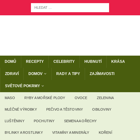
DOMŮ
RECEPTY
CELEBRITY
HUBNUTÍ
KRÁSA
ZDRAVÍ
DOMOV
RADY A TIPY
ZAJÍMAVOSTI
SVĚTOVÉ POKRMY
MASO
RYBY A MOŘSKÉ PLODY
OVOCE
ZELENINA
MLÉČNÉ VÝROBKY
PEČIVO A TĚSTOVINY
OBILOVINY
LUŠTĚNINY
POCHUTINY
SEMENA A OŘECHY
BYLINKY A ROSTLINKY
VITAMÍNY A MINERÁLY
KOŘENÍ