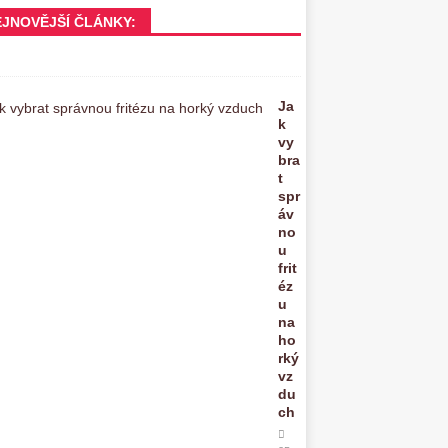
EJNOVĚJŠÍ ČLÁNKY:
Ja
k
vy
bra
t
spr
áv
no
u
frit
éz
u
na
ho
rký
vz
du
ch