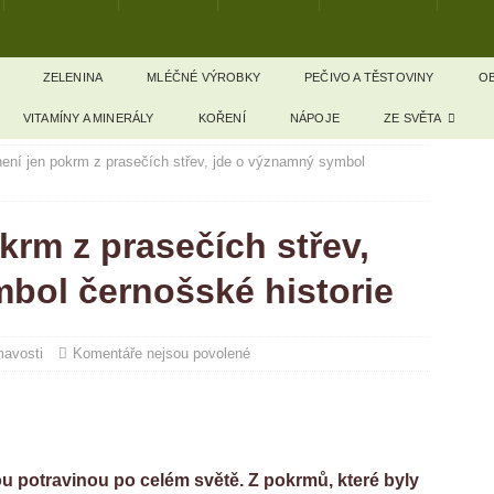
ZELENINA
MLÉČNÉ VÝROBKY
PEČIVO A TĚSTOVINY
OB
VITAMÍNY A MINERÁLY
KOŘENÍ
NÁPOJE
ZE SVĚTA
 není jen pokrm z prasečích střev, jde o významný symbol
okrm z prasečích střev,
bol černošské historie
mavosti
Komentáře nejsou povolené
nou potravinou po celém světě. Z pokrmů, které byly