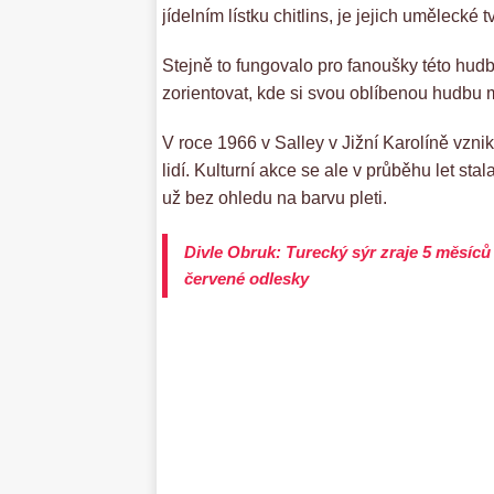
jídelním lístku chitlins, je jejich uměleck
Stejně to fungovalo pro fanoušky této hudby
zorientovat, kde si svou oblíbenou hudbu
V roce 1966 v Salley v Jižní Karolíně vzni
lidí. Kulturní akce se ale v průběhu let st
už bez ohledu na barvu pleti.
Divle Obruk: Turecký sýr zraje 5 měsíců 
červené odlesky