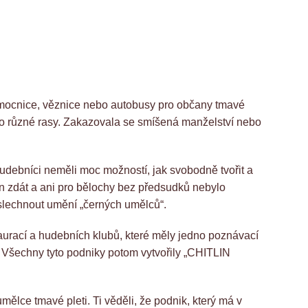
emocnice, věznice nebo autobusy pro občany tmavé
pro různé rasy. Zakazovala se smíšená manželství nebo
e hudebníci neměli moc možností, jak svobodně tvořit a
en zdát a ani pro bělochy bez předsudků nebylo
oslechnout umění „černých umělců“.
taurací a hudebních klubů, které měly jedno poznávací
 Všechny tyto podniky potom vytvořily „CHITLIN
mělce tmavé pleti. Ti věděli, že podnik, který má v