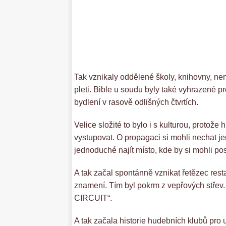
Tak vznikaly oddělené školy, knihovny, n
pleti. Bible u soudu byly také vyhrazené 
bydlení v rasově odlišných čtvrtích.
Velice složité to bylo i s kulturou, protož
vystupovat. O propagaci si mohli nechat j
jednoduché najít místo, kde by si mohli p
A tak začal spontánně vznikat řetězec res
znamení. Tím byl pokrm z vepřových střev.
CIRCUIT“.
A tak začala historie hudebních klubů pro u