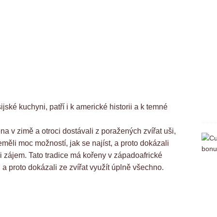
jské kuchyni, patří i k americké historii a k temné
a v zimě a otroci dostávali z poražených zvířat uši,
eměli moc možností, jak se najíst, a proto dokázali
li zájem. Tato tradice má kořeny v západoafrické
, a proto dokázali ze zvířat využít úplně všechno.