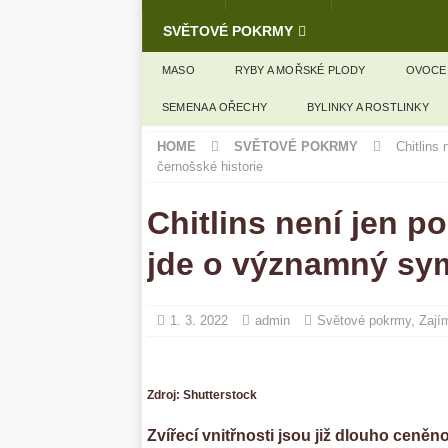
SVĚTOVÉ POKRMY
MASO
RYBY A MOŘSKÉ PLODY
OVOCE
SEMENA A OŘECHY
BYLINKY A ROSTLINKY
HOME
SVĚTOVÉ POKRMY
Chitlins
černošské historie
Chitlins není jen p
jde o významný sym
1. 3. 2022
admin
Světové pokrmy
,
Zají
Zdroj: Shutterstock
Zvířecí vnitřnosti jsou již dlouho ceně