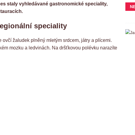
es staly vyhledávané gastronomické speciality,
N
stauracích.
egionální speciality
 ovčí žaludek plněný mletým srdcem, játry a plícemi.
ském mozku a ledvinách. Na dršťkovou polévku narazíte