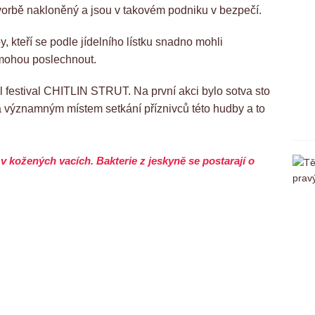
é tvorbě nakloněný a jsou v takovém podniku v bezpečí.
, kteří se podle jídelního lístku snadno mohli
 mohou poslechnout.
kl festival CHITLIN STRUT. Na první akci bylo sotva sto
ala významným místem setkání příznivců této hudby a to
v kožených vacích. Bakterie z jeskyně se postarají o