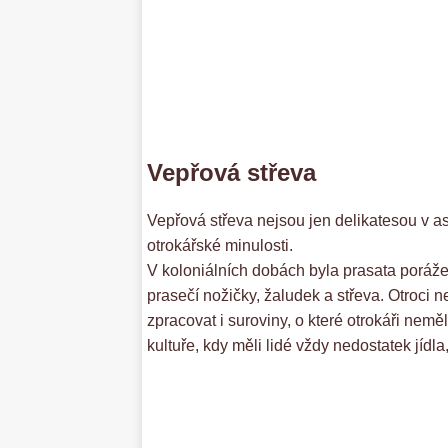
Vepřová střeva
Vepřová střeva nejsou jen delikatesou v asi
otrokářské minulosti.
V koloniálních dobách byla prasata porážen
prasečí nožičky, žaludek a střeva. Otroci n
zpracovat i suroviny, o které otrokáři nemě
kultuře, kdy měli lidé vždy nedostatek jídla