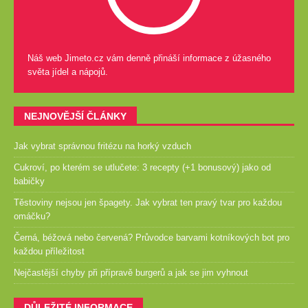
Náš web Jimeto.cz vám denně přináší informace z úžasného
světa jídel a nápojů.
NEJNOVĚJŠÍ ČLÁNKY
Jak vybrat správnou fritézu na horký vzduch
Cukroví, po kterém se utlučete: 3 recepty (+1 bonusový) jako od
babičky
Těstoviny nejsou jen špagety. Jak vybrat ten pravý tvar pro každou
omáčku?
Černá, béžová nebo červená? Průvodce barvami kotníkových bot pro
každou příležitost
Nejčastější chyby při přípravě burgerů a jak se jim vyhnout
DŮLEŽITÉ INFORMACE