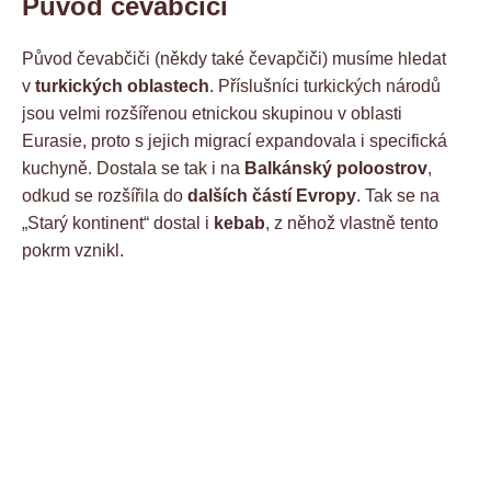
Původ čevabčiči
Původ čevabčiči (někdy také čevapčiči) musíme hledat
v
turkických oblastech
. Příslušníci turkických národů
jsou velmi rozšířenou etnickou skupinou v oblasti
Eurasie, proto s jejich migrací expandovala i specifická
kuchyně. Dostala se tak i na
Balkánský poloostrov
,
odkud se rozšířila do
dalších částí Evropy
. Tak se na
„Starý kontinent“ dostal i
kebab
, z něhož vlastně tento
pokrm vznikl.