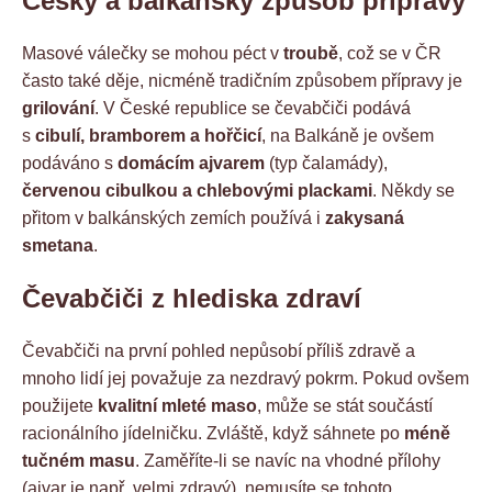
Český a balkánský způsob přípravy
Masové válečky se mohou péct v
troubě
, což se v ČR
často také děje, nicméně tradičním způsobem přípravy je
grilování
. V České republice se čevabčiči podává
s
cibulí, bramborem a hořčicí
, na Balkáně je ovšem
podáváno s
domácím ajvarem
(typ čalamády),
červenou cibulkou a chlebovými plackami
. Někdy se
přitom v balkánských zemích používá i
zakysaná
smetana
.
Čevabčiči z hlediska zdraví
Čevabčiči na první pohled nepůsobí příliš zdravě a
mnoho lidí jej považuje za nezdravý pokrm. Pokud ovšem
použijete
kvalitní mleté maso
, může se stát součástí
racionálního jídelničku. Zvláště, když sáhnete po
méně
tučném masu
. Zaměříte-li se navíc na vhodné přílohy
(ajvar je např. velmi zdravý), nemusíte se tohoto