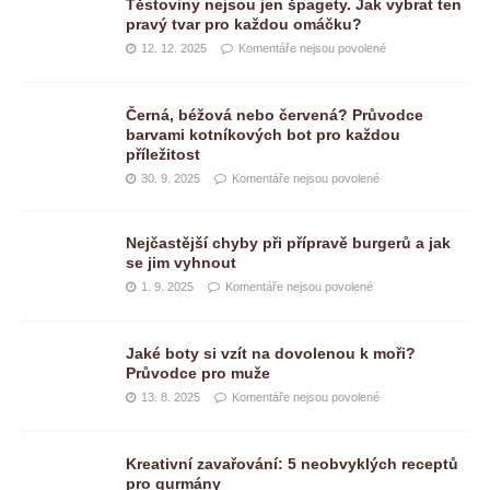
Těstoviny nejsou jen špagety. Jak vybrat ten
pravý tvar pro každou omáčku?
12. 12. 2025
Komentáře nejsou povolené
Černá, béžová nebo červená? Průvodce
barvami kotníkových bot pro každou
příležitost
30. 9. 2025
Komentáře nejsou povolené
Nejčastější chyby při přípravě burgerů a jak
se jim vyhnout
1. 9. 2025
Komentáře nejsou povolené
Jaké boty si vzít na dovolenou k moři?
Průvodce pro muže
13. 8. 2025
Komentáře nejsou povolené
Kreativní zavařování: 5 neobvyklých receptů
pro gurmány