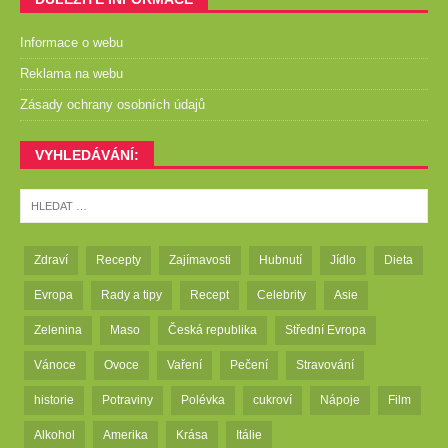
Informace o webu
Reklama na webu
Zásady ochrany osobních údajů
VYHLEDÁVÁNÍ:
Zdraví
Recepty
Zajímavosti
Hubnutí
Jídlo
Dieta
Evropa
Rady a tipy
Recept
Celebrity
Asie
Zelenina
Maso
Česká republika
Střední Evropa
Vánoce
Ovoce
Vaření
Pečení
Stravování
historie
Potraviny
Polévka
cukroví
Nápoje
Film
Alkohol
Amerika
Krása
Itálie