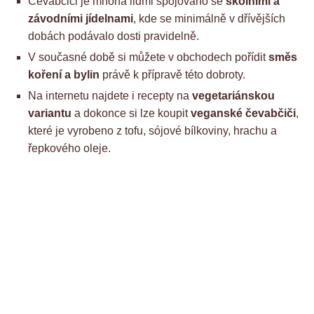
Čevabčiči je mnoha lidmi spojováno se
školními a
závodními jídelnami
, kde se minimálně v dřívějších
dobách podávalo dosti pravidelně.
V současné době si můžete v obchodech pořídit
směs
koření a bylin
právě k přípravě této dobroty.
Na internetu najdete i recepty na
vegetariánskou
variantu
a dokonce si lze koupit
veganské čevabčiči
,
které je vyrobeno z tofu, sójové bílkoviny, hrachu a
řepkového oleje.