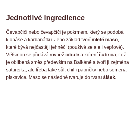
Jednotlivé ingredience
Čevabčiči nebo čevapčiči je pokrmem, který se podobá
klobáse a karbanátku. Jeho základ tvoří
mleté maso
,
které bývá nejčastěji jehněčí (používá se ale i vepřové).
Většinou se přidává rovněž
cibule
a koření
čubrica
, což
je oblíbená směs především na Balkáně a tvoří ji zejména
saturejka, ale třeba také sůl, chilli papričky nebo semena
pískavice. Maso se následně tvaruje do tvaru
šišek
.