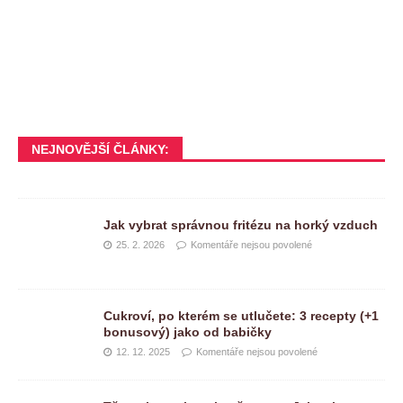
NEJNOVĚJŠÍ ČLÁNKY:
Jak vybrat správnou fritézu na horký vzduch
25. 2. 2026
Komentáře nejsou povolené
Cukroví, po kterém se utlučete: 3 recepty (+1
bonusový) jako od babičky
12. 12. 2025
Komentáře nejsou povolené