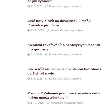
se jim vyhnout
1. 9. 2025
Komentáře nejsou povolené
Jaké boty si vzít na dovolenou k moři?
Průvodce pro muže
13. 8. 2025
Komentáře nejsou povolené
Kreativní zavařování: 5 neobvyklých receptů
pro gurmány
3. 8. 2025
Komentáře nejsou povolené
Jak si užít all inclusive dovolenou bez obav z
dalších kil navíc
6. 6. 2025
Komentáře nejsou povolené
Mangold: Zelenina podobná špenátu s velmi
malým množstvím kalorií
17. 1. 2025
Komentáře nejsou povolené