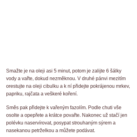
Smažte je na oleji asi 5 minut, potom je zalijte 6 šálky
vody a vařte, dokud nezměknou. V druhé pánvi mezitím
orestujte na oleji cibulku a k ní přidejte pokrájenou mrkev,
papriku, rajčata a veškeré koření.
Směs pak přidejte k vařeným fazolím. Podle chuti vše
osolte a opepřete a krátce povařte. Nakonec už stačí jen
polévku naservírovat, posypat strouhaným sýrem a
nasekanou petrželkou a můžete podávat.