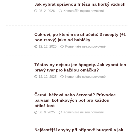
Jak vybrat správnou fritézu na horký vzduch
25. 2. 2026
Komentáře nejsou povolené
Cukroví, po kterém se utlučete: 3 recepty (+1
bonusový) jako od babičky
12. 12. 2025
Komentáře nejsou povolené
Těstoviny nejsou jen špagety. Jak vybrat ten
pravý tvar pro každou omáčku?
12. 12. 2025
Komentáře nejsou povolené
Černá, béžová nebo červená? Průvodce
barvami kotníkových bot pro každou
příležitost
30. 9. 2025
Komentáře nejsou povolené
Nejčastější chyby při přípravě burgerů a jak