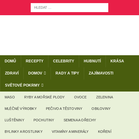
DOMŮ
RECEPTY
CELEBRITY
HUBNUTÍ
KRÁSA
ZDRAVÍ
DOMOV
RADY A TIPY
ZAJÍMAVOSTI
SVĚTOVÉ POKRMY
MASO
RYBY A MOŘSKÉ PLODY
OVOCE
ZELENINA
MLÉČNÉ VÝROBKY
PEČIVO A TĚSTOVINY
OBILOVINY
LUŠTĚNINY
POCHUTINY
SEMENA A OŘECHY
BYLINKY A ROSTLINKY
VITAMÍNY A MINERÁLY
KOŘENÍ