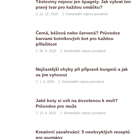
Těstoviny nejsou jen špagety. Jak vybrat ten
pravý tvar pro každou omáčku?
12. 12. 2025
Komentáře nejsou povolené
Černá, béžová nebo červená? Průvodce
barvami kotníkových bot pro každou
příležitost
30. 9. 2025
Komentáře nejsou povolené
Nejčastější chyby při přípravě burgerů a jak
se jim vyhnout
1. 9. 2025
Komentáře nejsou povolené
Jaké boty si vzít na dovolenou k moři?
Průvodce pro muže
13. 8. 2025
Komentáře nejsou povolené
Kreativní zavařování: 5 neobvyklých receptů
pro gurmány