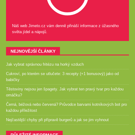
Náš web Jimeto.cz vám denně přináší informace z úžasného
světa jídel a nápojů.
NEJNOVĚJŠÍ ČLÁNKY
Jak vybrat správnou fritézu na horký vzduch
Cukroví, po kterém se utlučete: 3 recepty (+1 bonusový) jako od
babičky
Těstoviny nejsou jen špagety. Jak vybrat ten pravý tvar pro každou
omáčku?
Černá, béžová nebo červená? Průvodce barvami kotníkových bot pro
každou příležitost
Nejčastější chyby při přípravě burgerů a jak se jim vyhnout
DŮLEŽITÉ INFORMACE