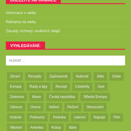
Informace o webu
Reklama na webu
Zásady ochrany osobních údajů
VYHLEDÁVÁNÍ:
Zdraví
Recepty
Zajímavosti
Hubnutí
Jídlo
Dieta
Evropa
Rady a tipy
Recept
Celebrity
Asie
Zelenina
Maso
Česká republika
Střední Evropa
Vánoce
Ovoce
Vaření
Pečení
Stravování
historie
Potraviny
Polévka
cukroví
Nápoje
Film
Alkohol
Amerika
Krása
Itálie