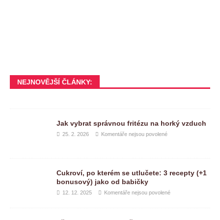
NEJNOVĚJŠÍ ČLÁNKY:
Jak vybrat správnou fritézu na horký vzduch
25. 2. 2026
Komentáře nejsou povolené
Cukroví, po kterém se utlučete: 3 recepty (+1
bonusový) jako od babičky
12. 12. 2025
Komentáře nejsou povolené