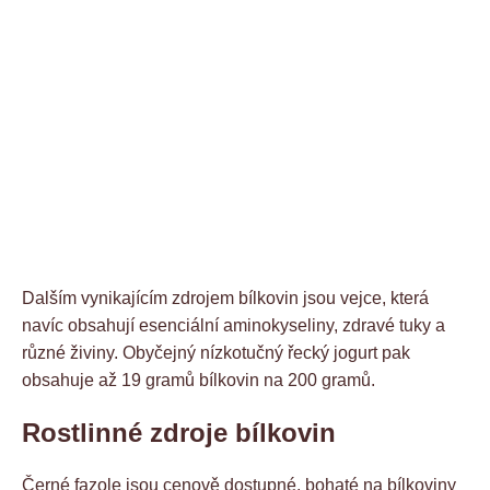
Dalším vynikajícím zdrojem bílkovin jsou vejce, která
navíc obsahují esenciální aminokyseliny, zdravé tuky a
různé živiny. Obyčejný nízkotučný řecký jogurt pak
obsahuje až 19 gramů bílkovin na 200 gramů.
Rostlinné zdroje bílkovin
Černé fazole jsou cenově dostupné, bohaté na bílkoviny