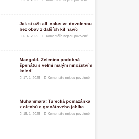
3. 8. 2025
Komentáře nejsou povolené
Jak si užít all inclusive dovolenou
bez obav z dalších kil navíc
6. 6. 2025
Komentáře nejsou povolené
Mangold: Zelenina podobná
špenátu s velmi malým množstvím
kalorií
17. 1. 2025
Komentáře nejsou povolené
Muhammara: Turecká pomazánka
z ořechů a granátového jablka
15. 1. 2025
Komentáře nejsou povolené