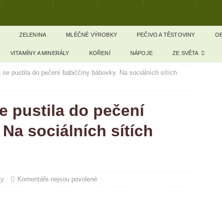
ZELENINA
MLÉČNÉ VÝROBKY
PEČIVO A TĚSTOVINY
OB
VITAMÍNY A MINERÁLY
KOŘENÍ
NÁPOJE
ZE SVĚTA
se pustila do pečení babiččiny bábovky. Na sociálních sítích
 pustila do pečení
Na sociálních sítích
ty
Komentáře nejsou povolené