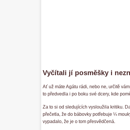
Vyčítali jí posměšky i nez
Ať už máte Agátu rádi, nebo ne, určitě vám
to předvedla i po boku své dcery, kde pomě
Za to si od sledujících vysloužila kritiku. 
přečetla, že do bábovky potřebuje ¼ mouky.
vypadalo, že je o tom přesvědčená.