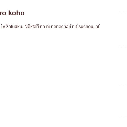
pro koho
v žaludku. Někteří na ni nenechají niť suchou, ať