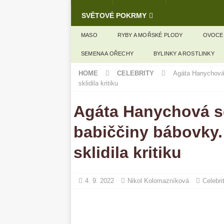
SVĚTOVÉ POKRMY
MASO
RYBY A MOŘSKÉ PLODY
OVOCE
SEMENA A OŘECHY
BYLINKY A ROSTLINKY
HOME
CELEBRITY
Agáta Hanychová 
sklidila kritiku
Agáta Hanychová se
babiččiny bábovky. 
sklidila kritiku
4. 9. 2022
Nikol Kolomazníková
Celebri