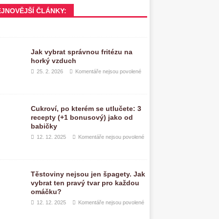
EJNOVĚJŠÍ ČLÁNKY:
Jak vybrat správnou fritézu na
horký vzduch
25. 2. 2026
Komentáře nejsou povolené
Cukroví, po kterém se utlučete: 3
recepty (+1 bonusový) jako od
babičky
12. 12. 2025
Komentáře nejsou povolené
Těstoviny nejsou jen špagety. Jak
vybrat ten pravý tvar pro každou
omáčku?
12. 12. 2025
Komentáře nejsou povolené