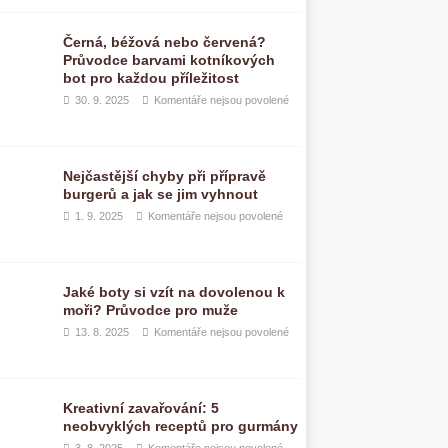
Černá, béžová nebo červená?
Průvodce barvami kotníkových
bot pro každou příležitost
30. 9. 2025
Komentáře nejsou povolené
Nejčastější chyby při přípravě
burgerů a jak se jim vyhnout
1. 9. 2025
Komentáře nejsou povolené
Jaké boty si vzít na dovolenou k
moři? Průvodce pro muže
13. 8. 2025
Komentáře nejsou povolené
Kreativní zavařování: 5
neobvyklých receptů pro gurmány