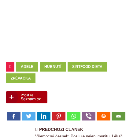
ADELE
HUBNUTÍ
SIRTFOOD DIETA
ZPĚVAČKA
PREDCHOZI CLANEK
Všemocný česnek: Posiluje nejen imunitu. Lékaři