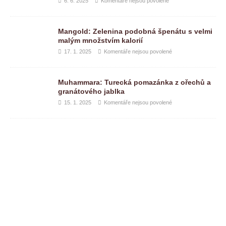
6. 6. 2025
Komentáře nejsou povolené
Mangold: Zelenina podobná špenátu s velmi
malým množstvím kalorií
17. 1. 2025
Komentáře nejsou povolené
Muhammara: Turecká pomazánka z ořechů a
granátového jablka
15. 1. 2025
Komentáře nejsou povolené