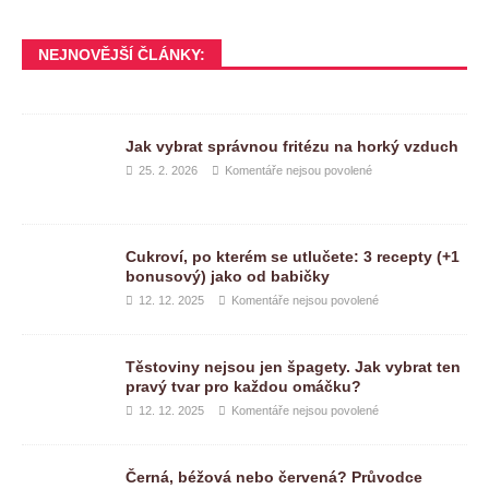
NEJNOVĚJŠÍ ČLÁNKY:
Jak vybrat správnou fritézu na horký vzduch
25. 2. 2026
Komentáře nejsou povolené
Cukroví, po kterém se utlučete: 3 recepty (+1
bonusový) jako od babičky
12. 12. 2025
Komentáře nejsou povolené
Těstoviny nejsou jen špagety. Jak vybrat ten
pravý tvar pro každou omáčku?
12. 12. 2025
Komentáře nejsou povolené
Černá, béžová nebo červená? Průvodce