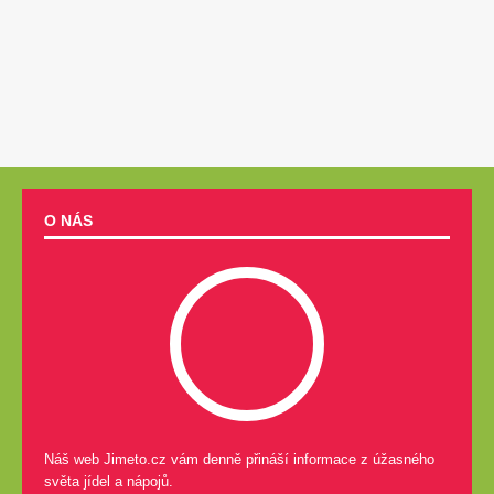
O NÁS
Náš web Jimeto.cz vám denně přináší informace z úžasného
světa jídel a nápojů.