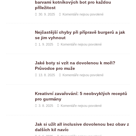
barvami kotníkových bot pro každou
příležitost
30. 9. 2025
Komentáře nejsou povolené
Nejčastější chyby při přípravě burgerů a jak
se jim vyhnout
1. 9. 2025
Komentáře nejsou povolené
Jaké boty si vzít na dovolenou k moři?
Průvodce pro muže
13. 8. 2025
Komentáře nejsou povolené
Kreativní zavařování: 5 neobvyklých receptů
pro gurmány
3. 8. 2025
Komentáře nejsou povolené
Jak si užít all inclusive dovolenou bez obav z
dalších kil navíc