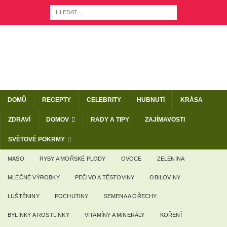
DOMŮ
RECEPTY
CELEBRITY
HUBNUTÍ
KRÁSA
ZDRAVÍ
DOMOV
RADY A TIPY
ZAJÍMAVOSTI
SVĚTOVÉ POKRMY
MASO
RYBY A MOŘSKÉ PLODY
OVOCE
ZELENINA
MLÉČNÉ VÝROBKY
PEČIVO A TĚSTOVINY
OBILOVINY
LUŠTĚNINY
POCHUTINY
SEMENA A OŘECHY
BYLINKY A ROSTLINKY
VITAMÍNY A MINERÁLY
KOŘENÍ