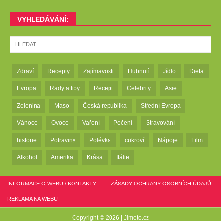
VYHLEDÁVÁNÍ:
Zdraví
Recepty
Zajímavosti
Hubnutí
Jídlo
Dieta
Evropa
Rady a tipy
Recept
Celebrity
Asie
Zelenina
Maso
Česká republika
Střední Evropa
Vánoce
Ovoce
Vaření
Pečení
Stravování
historie
Potraviny
Polévka
cukroví
Nápoje
Film
Alkohol
Amerika
Krása
Itálie
INFORMACE O WEBU / KONTAKTY
ZÁSADY OCHRANY OSOBNÍCH ÚDAJŮ
REKLAMA NA WEBU
Copyright © 2026 |
Jimeto.cz