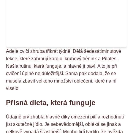
Adele cvičí zhruba třikrát týdně. Dělá šedesátiminutové
lekce, které zahrnují kardio, kruhový trénink a Pilates.
Našla rutinu, která funguje, a hlavně ji baví. A to je při
cvičení úplně nejdůležitější. Sama pak dodala, že se
musela zbavit velkého množství oblečení, které na ní
viselo.
Přísná dieta, která funguje
Údajně prý zhubla hlavně díky omezení pití a rozhodnutí
jíst skutečné jídlo. Je sebevědomější, obléká se jinak a
celkově vypadá šťastnější. Mnoho lidí tvrdilo, že hvězda