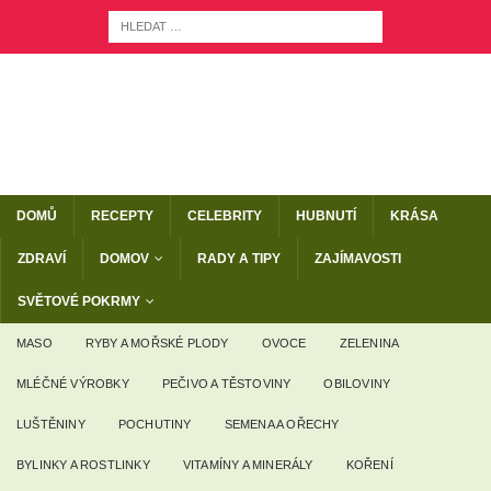
DOMŮ
RECEPTY
CELEBRITY
HUBNUTÍ
KRÁSA
ZDRAVÍ
DOMOV
RADY A TIPY
ZAJÍMAVOSTI
SVĚTOVÉ POKRMY
MASO
RYBY A MOŘSKÉ PLODY
OVOCE
ZELENINA
MLÉČNÉ VÝROBKY
PEČIVO A TĚSTOVINY
OBILOVINY
LUŠTĚNINY
POCHUTINY
SEMENA A OŘECHY
BYLINKY A ROSTLINKY
VITAMÍNY A MINERÁLY
KOŘENÍ