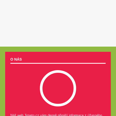
O NÁS
Náš web Jimeto.cz vám denně přináší informace z úžasného