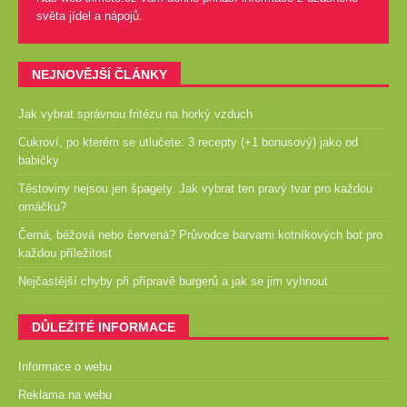
světa jídel a nápojů.
NEJNOVĚJŠÍ ČLÁNKY
Jak vybrat správnou fritézu na horký vzduch
Cukroví, po kterém se utlučete: 3 recepty (+1 bonusový) jako od
babičky
Těstoviny nejsou jen špagety. Jak vybrat ten pravý tvar pro každou
omáčku?
Černá, béžová nebo červená? Průvodce barvami kotníkových bot pro
každou příležitost
Nejčastější chyby při přípravě burgerů a jak se jim vyhnout
DŮLEŽITÉ INFORMACE
Informace o webu
Reklama na webu