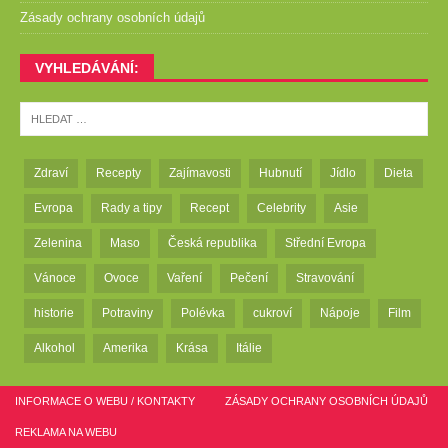
Zásady ochrany osobních údajů
VYHLEDÁVÁNÍ:
Zdraví
Recepty
Zajímavosti
Hubnutí
Jídlo
Dieta
Evropa
Rady a tipy
Recept
Celebrity
Asie
Zelenina
Maso
Česká republika
Střední Evropa
Vánoce
Ovoce
Vaření
Pečení
Stravování
historie
Potraviny
Polévka
cukroví
Nápoje
Film
Alkohol
Amerika
Krása
Itálie
INFORMACE O WEBU / KONTAKTY
ZÁSADY OCHRANY OSOBNÍCH ÚDAJŮ
REKLAMA NA WEBU