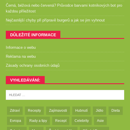
Černá, béžová nebo červená? Průvodce barvami kotníkových bot pro
každou příležitost
Nejčastější chyby při přípravě burgerů a jak se jim vyhnout
DŮLEŽITÉ INFORMACE
Informace o webu
Reklama na webu
Zásady ochrany osobních údajů
VYHLEDÁVÁNÍ:
Zdraví
Recepty
Zajímavosti
Hubnutí
Jídlo
Dieta
Evropa
Rady a tipy
Recept
Celebrity
Asie