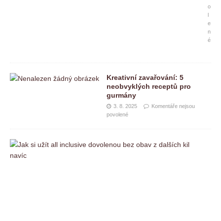
o
l
e
n
é
Kreativní zavařování: 5
neobvyklých receptů pro
gurmány
3. 8. 2025
Komentáře nejsou
povolené
J
a
k
s
i
u
ž
í
t