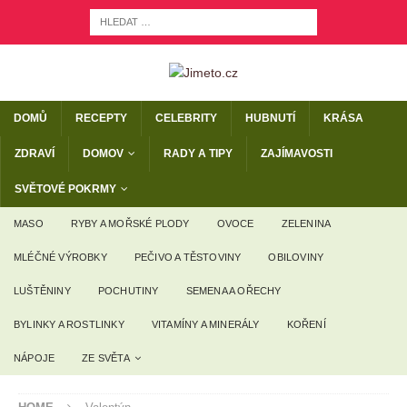
DOMŮ
RECEPTY
CELEBRITY
HUBNUTÍ
KRÁSA
ZDRAVÍ
DOMOV
RADY A TIPY
ZAJÍMAVOSTI
SVĚTOVÉ POKRMY
MASO
RYBY A MOŘSKÉ PLODY
OVOCE
ZELENINA
MLÉČNÉ VÝROBKY
PEČIVO A TĚSTOVINY
OBILOVINY
LUŠTĚNINY
POCHUTINY
SEMENA A OŘECHY
BYLINKY A ROSTLINKY
VITAMÍNY A MINERÁLY
KOŘENÍ
NÁPOJE
ZE SVĚTA