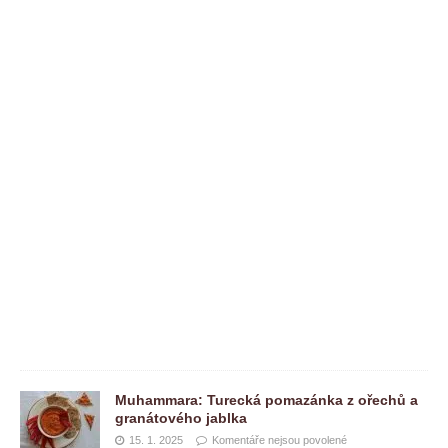
e
n
t
á
ř
e
n
e
j
s
o
u
p
o
v
o
l
e
n
é
Muhammara: Turecká pomazánka z ořechů a
granátového jablka
15. 1. 2025
Komentáře nejsou povolené