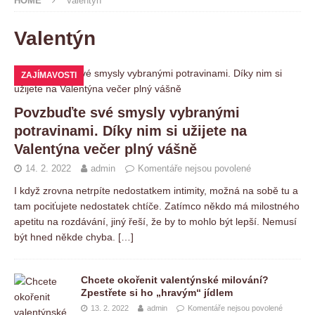
HOME
Valentýn
Valentýn
ZAJÍMAVOSTI
Povzbuďte své smysly vybranými
potravinami. Díky nim si užijete na
Valentýna večer plný vášně
14. 2. 2022
admin
Komentáře nejsou povolené
I když zrovna netrpíte nedostatkem intimity, možná na sobě tu a
tam pociťujete nedostatek chtíče. Zatímco někdo má milostného
apetitu na rozdávání, jiný řeší, že by to mohlo být lepší. Nemusí
být hned někde chyba.
[…]
Chcete okořenit valentýnské milování?
Zpestřete si ho „hravým“ jídlem
13. 2. 2022
admin
Komentáře nejsou povolené