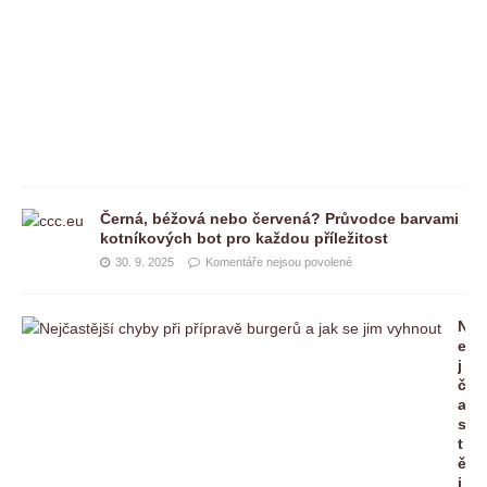
p
o
v
o
l
e
n
é
Černá, béžová nebo červená? Průvodce barvami
kotníkových bot pro každou příležitost
30. 9. 2025
Komentáře nejsou povolené
N
e
j
č
a
s
t
ě
j