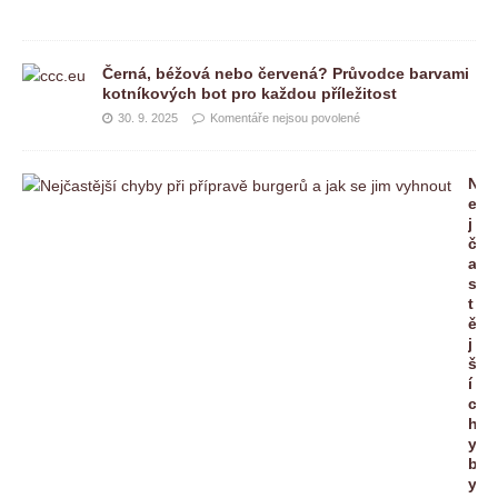
Černá, béžová nebo červená? Průvodce barvami
kotníkových bot pro každou příležitost
30. 9. 2025
Komentáře nejsou povolené
N
e
j
č
a
s
t
ě
j
š
í
c
h
y
b
y