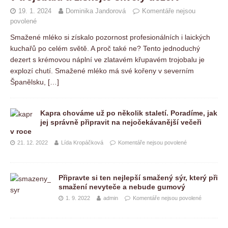
19. 1. 2024
Dominika Jandorová
Komentáře nejsou
povolené
Smažené mléko si získalo pozornost profesionálních i laických
kuchařů po celém světě. A proč také ne? Tento jednoduchý
dezert s krémovou náplní ve zlatavém křupavém trojobalu je
explozí chutí. Smažené mléko má své kořeny v severním
Španělsku,
[…]
Kapra chováme už po několik staletí. Poradíme, jak
jej správně připravit na nejočekávanější večeři
v roce
21. 12. 2022
Lída Kropáčková
Komentáře nejsou povolené
Připravte si ten nejlepší smažený sýr, který při
smažení nevyteče a nebude gumový
1. 9. 2022
admin
Komentáře nejsou povolené