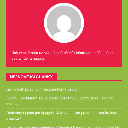
Náš web Jimeto.cz vám denně přináší informace z úžasného
světa jídel a nápojů.
NEJNOVĚJŠÍ ČLÁNKY
Jak vybrat správnou fritézu na horký vzduch
Cukroví, po kterém se utlučete: 3 recepty (+1 bonusový) jako od
babičky
Těstoviny nejsou jen špagety. Jak vybrat ten pravý tvar pro každou
omáčku?
Černá, béžová nebo červená? Průvodce barvami kotníkových bot pro