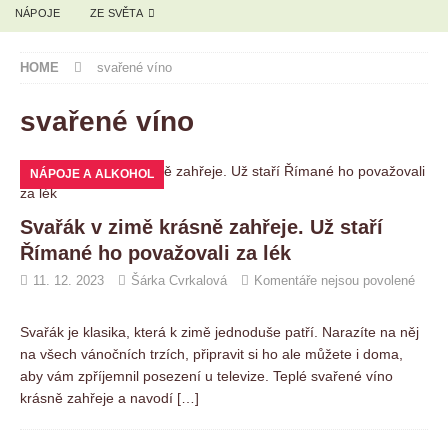
NÁPOJE
ZE SVĚTA
HOME
svařené víno
svařené víno
NÁPOJE A ALKOHOL
Svařák v zimě krásně zahřeje. Už staří
Římané ho považovali za lék
11. 12. 2023
Šárka Cvrkalová
Komentáře nejsou povolené
Svařák je klasika, která k zimě jednoduše patří. Narazíte na něj
na všech vánočních trzích, připravit si ho ale můžete i doma,
aby vám zpříjemnil posezení u televize. Teplé svařené víno
krásně zahřeje a navodí
[…]