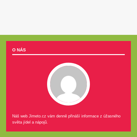
O NÁS
Náš web Jimeto.cz vám denně přináší informace z úžasného
světa jídel a nápojů.