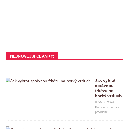
NEJNOVĚJŠÍ ČLÁNKY:
Jak vybrat
správnou
fritézu na
horký vzduch
25. 2. 2026
Komentáře nejsou
povolené
C