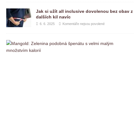
Jak si užít all inclusive dovolenou bez obav z
dalších kil navíc
6. 6. 2025
Komentáře nejsou povolené
M
a
n
g
o
l
d
:
Z
e
l
e
n
i
n
a
p
o