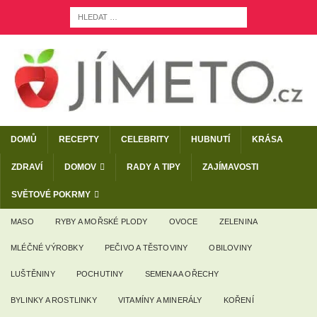
DOMŮ
RECEPTY
CELEBRITY
HUBNUTÍ
KRÁSA
ZDRAVÍ
DOMOV
RADY A TIPY
ZAJÍMAVOSTI
SVĚTOVÉ POKRMY
MASO
RYBY A MOŘSKÉ PLODY
OVOCE
ZELENINA
MLÉČNÉ VÝROBKY
PEČIVO A TĚSTOVINY
OBILOVINY
LUŠTĚNINY
POCHUTINY
SEMENA A OŘECHY
BYLINKY A ROSTLINKY
VITAMÍNY A MINERÁLY
KOŘENÍ