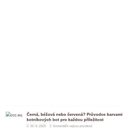
n
t
á
ř
e
n
e
j
s
o
u
p
o
v
o
l
e
n
é
Černá, béžová nebo červená? Průvodce barvami
kotníkových bot pro každou příležitost
30. 9. 2025
Komentáře nejsou povolené