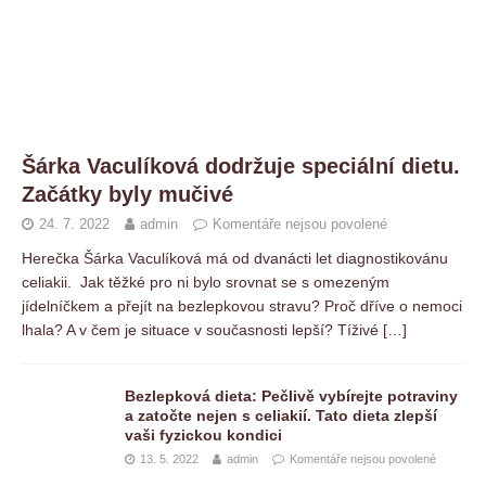
Šárka Vaculíková dodržuje speciální dietu.
Začátky byly mučivé
24. 7. 2022
admin
Komentáře nejsou povolené
Herečka Šárka Vaculíková má od dvanácti let diagnostikovánu
celiakii. Jak těžké pro ni bylo srovnat se s omezeným
jídelníčkem a přejít na bezlepkovou stravu? Proč dříve o nemoci
lhala? A v čem je situace v současnosti lepší? Tíživé
[…]
Bezlepková dieta: Pečlivě vybírejte potraviny
a zatočte nejen s celiakií. Tato dieta zlepší
vaši fyzickou kondici
13. 5. 2022
admin
Komentáře nejsou povolené