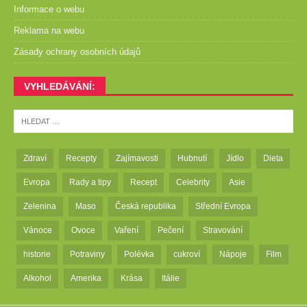
Informace o webu
Reklama na webu
Zásady ochrany osobních údajů
VYHLEDÁVÁNÍ:
Zdraví
Recepty
Zajímavosti
Hubnutí
Jídlo
Dieta
Evropa
Rady a tipy
Recept
Celebrity
Asie
Zelenina
Maso
Česká republika
Střední Evropa
Vánoce
Ovoce
Vaření
Pečení
Stravování
historie
Potraviny
Polévka
cukroví
Nápoje
Film
Alkohol
Amerika
Krása
Itálie