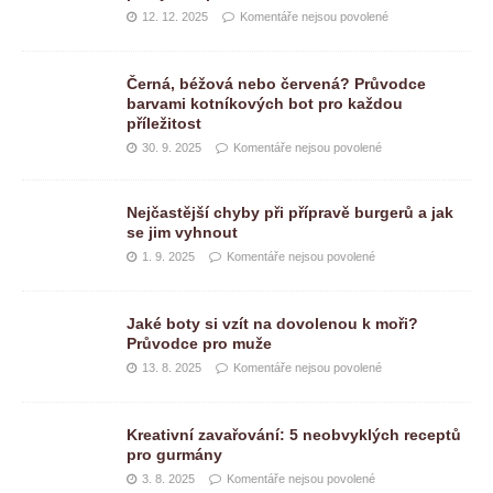
12. 12. 2025
Komentáře nejsou povolené
Černá, béžová nebo červená? Průvodce
barvami kotníkových bot pro každou
příležitost
30. 9. 2025
Komentáře nejsou povolené
Nejčastější chyby při přípravě burgerů a jak
se jim vyhnout
1. 9. 2025
Komentáře nejsou povolené
Jaké boty si vzít na dovolenou k moři?
Průvodce pro muže
13. 8. 2025
Komentáře nejsou povolené
Kreativní zavařování: 5 neobvyklých receptů
pro gurmány
3. 8. 2025
Komentáře nejsou povolené