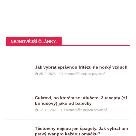
NEJNOVĚJŠÍ ČLÁNKY:
Jak vybrat správnou fritézu na horký vzduch
25. 2. 2026
Komentáře nejsou povolené
Cukroví, po kterém se utlučete: 3 recepty (+1
bonusový) jako od babičky
12. 12. 2025
Komentáře nejsou povolené
Těstoviny nejsou jen špagety. Jak vybrat ten
pravý tvar pro každou omáčku?