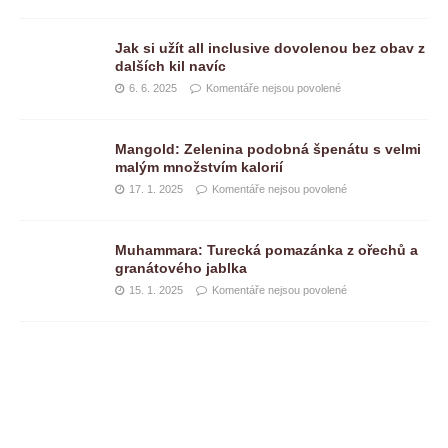
Jak si užít all inclusive dovolenou bez obav z
dalších kil navíc
6. 6. 2025
Komentáře nejsou povolené
Mangold: Zelenina podobná špenátu s velmi
malým množstvím kalorií
17. 1. 2025
Komentáře nejsou povolené
Muhammara: Turecká pomazánka z ořechů a
granátového jablka
15. 1. 2025
Komentáře nejsou povolené