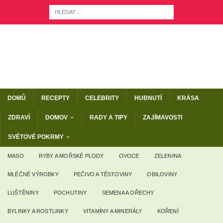
DOMŮ
RECEPTY
CELEBRITY
HUBNUTÍ
KRÁSA
ZDRAVÍ
DOMOV
RADY A TIPY
ZAJÍMAVOSTI
SVĚTOVÉ POKRMY
MASO
RYBY A MOŘSKÉ PLODY
OVOCE
ZELENINA
MLÉČNÉ VÝROBKY
PEČIVO A TĚSTOVINY
OBILOVINY
LUŠTĚNINY
POCHUTINY
SEMENA A OŘECHY
BYLINKY A ROSTLINKY
VITAMÍNY A MINERÁLY
KOŘENÍ