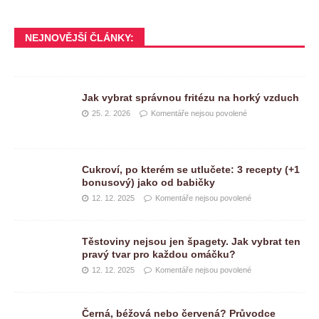
NEJNOVĚJŠÍ ČLÁNKY:
Jak vybrat správnou fritézu na horký vzduch
25. 2. 2026
Komentáře nejsou povolené
Cukroví, po kterém se utlučete: 3 recepty (+1
bonusový) jako od babičky
12. 12. 2025
Komentáře nejsou povolené
Těstoviny nejsou jen špagety. Jak vybrat ten
pravý tvar pro každou omáčku?
12. 12. 2025
Komentáře nejsou povolené
Černá, béžová nebo červená? Průvodce