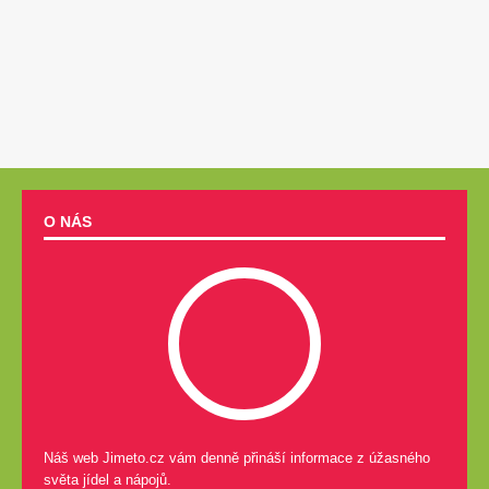
O NÁS
Náš web Jimeto.cz vám denně přináší informace z úžasného
světa jídel a nápojů.