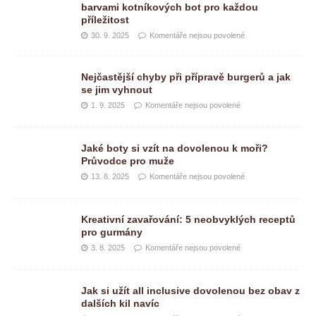
barvami kotníkových bot pro každou
příležitost
30. 9. 2025
Komentáře nejsou povolené
Nejčastější chyby při přípravě burgerů a jak
se jim vyhnout
1. 9. 2025
Komentáře nejsou povolené
Jaké boty si vzít na dovolenou k moři?
Průvodce pro muže
13. 8. 2025
Komentáře nejsou povolené
Kreativní zavařování: 5 neobvyklých receptů
pro gurmány
3. 8. 2025
Komentáře nejsou povolené
Jak si užít all inclusive dovolenou bez obav z
dalších kil navíc