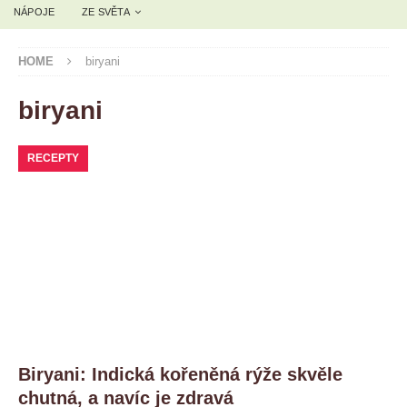
NÁPOJE
ZE SVĚTA
HOME
biryani
biryani
RECEPTY
Biryani: Indická kořeněná rýže skvěle
chutná, a navíc je zdravá