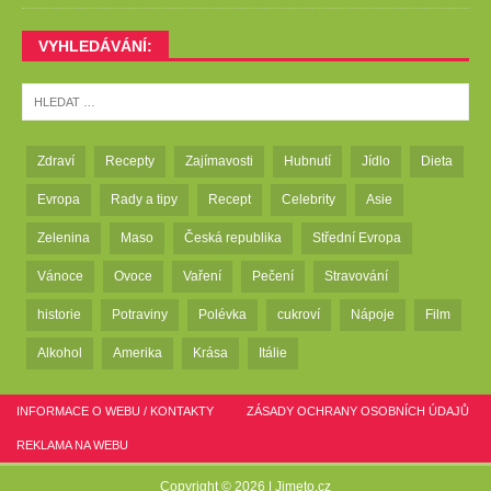
VYHLEDÁVÁNÍ:
Zdraví
Recepty
Zajímavosti
Hubnutí
Jídlo
Dieta
Evropa
Rady a tipy
Recept
Celebrity
Asie
Zelenina
Maso
Česká republika
Střední Evropa
Vánoce
Ovoce
Vaření
Pečení
Stravování
historie
Potraviny
Polévka
cukroví
Nápoje
Film
Alkohol
Amerika
Krása
Itálie
INFORMACE O WEBU / KONTAKTY
ZÁSADY OCHRANY OSOBNÍCH ÚDAJŮ
REKLAMA NA WEBU
Copyright © 2026 |
Jimeto.cz