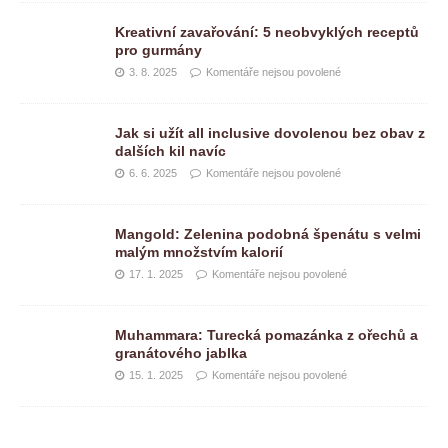
Kreativní zavařování: 5 neobvyklých receptů
pro gurmány
3. 8. 2025
Komentáře nejsou povolené
Jak si užít all inclusive dovolenou bez obav z
dalších kil navíc
6. 6. 2025
Komentáře nejsou povolené
Mangold: Zelenina podobná špenátu s velmi
malým množstvím kalorií
17. 1. 2025
Komentáře nejsou povolené
Muhammara: Turecká pomazánka z ořechů a
granátového jablka
15. 1. 2025
Komentáře nejsou povolené