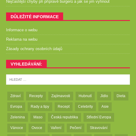
Nejčastější chyby při přípravě burgerů a jak se jim vyhnout
DŮLEŽITÉ INFORMACE
Informace o webu
Reklama na webu
Zásady ochrany osobních údajů
VYHLEDÁVÁNÍ:
Zdraví
Recepty
Zajímavosti
Hubnutí
Jídlo
Dieta
Evropa
Rady a tipy
Recept
Celebrity
Asie
Zelenina
Maso
Česká republika
Střední Evropa
Vánoce
Ovoce
Vaření
Pečení
Stravování