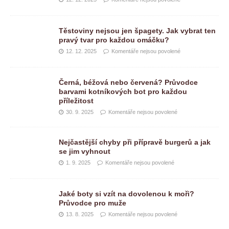
Těstoviny nejsou jen špagety. Jak vybrat ten
pravý tvar pro každou omáčku?
12. 12. 2025
Komentáře nejsou povolené
Černá, béžová nebo červená? Průvodce
barvami kotníkových bot pro každou
příležitost
30. 9. 2025
Komentáře nejsou povolené
Nejčastější chyby při přípravě burgerů a jak
se jim vyhnout
1. 9. 2025
Komentáře nejsou povolené
Jaké boty si vzít na dovolenou k moři?
Průvodce pro muže
13. 8. 2025
Komentáře nejsou povolené