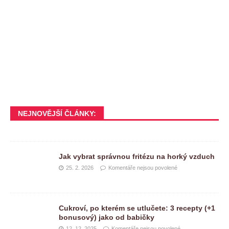
NEJNOVĚJŠÍ ČLÁNKY:
Jak vybrat správnou fritézu na horký vzduch
25. 2. 2026
Komentáře nejsou povolené
Cukroví, po kterém se utlučete: 3 recepty (+1
bonusový) jako od babičky
12. 12. 2025
Komentáře nejsou povolené