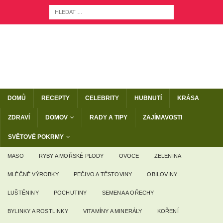
DOMŮ
RECEPTY
CELEBRITY
HUBNUTÍ
KRÁSA
ZDRAVÍ
DOMOV
RADY A TIPY
ZAJÍMAVOSTI
SVĚTOVÉ POKRMY
MASO
RYBY A MOŘSKÉ PLODY
OVOCE
ZELENINA
MLÉČNÉ VÝROBKY
PEČIVO A TĚSTOVINY
OBILOVINY
LUŠTĚNINY
POCHUTINY
SEMENA A OŘECHY
BYLINKY A ROSTLINKY
VITAMÍNY A MINERÁLY
KOŘENÍ