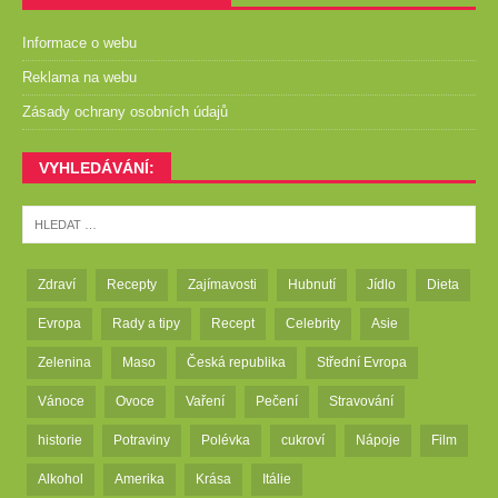
Informace o webu
Reklama na webu
Zásady ochrany osobních údajů
VYHLEDÁVÁNÍ:
Zdraví
Recepty
Zajímavosti
Hubnutí
Jídlo
Dieta
Evropa
Rady a tipy
Recept
Celebrity
Asie
Zelenina
Maso
Česká republika
Střední Evropa
Vánoce
Ovoce
Vaření
Pečení
Stravování
historie
Potraviny
Polévka
cukroví
Nápoje
Film
Alkohol
Amerika
Krása
Itálie