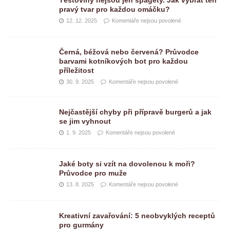
Těstoviny nejsou jen špagety. Jak vybrat ten
pravý tvar pro každou omáčku?
12. 12. 2025
Komentáře nejsou povolené
Černá, béžová nebo červená? Průvodce
barvami kotníkových bot pro každou
příležitost
30. 9. 2025
Komentáře nejsou povolené
Nejčastější chyby při přípravě burgerů a jak
se jim vyhnout
1. 9. 2025
Komentáře nejsou povolené
Jaké boty si vzít na dovolenou k moři?
Průvodce pro muže
13. 8. 2025
Komentáře nejsou povolené
Kreativní zavařování: 5 neobvyklých receptů
pro gurmány