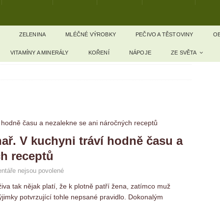
ZELENINA
MLÉČNÉ VÝROBKY
PEČIVO A TĚSTOVINY
OB
VITAMÍNY A MINERÁLY
KOŘENÍ
NÁPOJE
ZE SVĚTA
ař. V kuchyni tráví hodně času a
ch receptů
ntáře nejsou povolené
va tak nějak platí, že k plotně patří žena, zatímco muž
výjimky potvrzující tohle nepsané pravidlo. Dokonalým