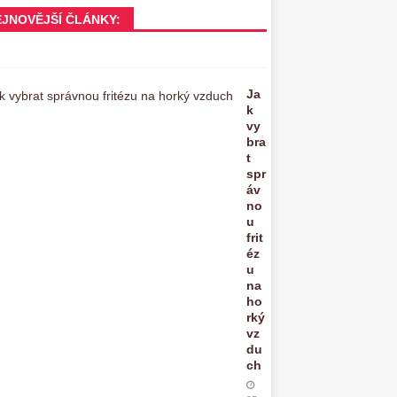
EJNOVĚJŠÍ ČLÁNKY:
Ja
k
vy
bra
t
spr
áv
no
u
frit
éz
u
na
ho
rký
vz
du
ch