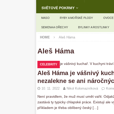
SVĚTOVÉ POKRMY
MASO
RYBY A MOŘSKÉ PLODY
OVOCE
SEMENA A OŘECHY
BYLINKY A ROSTLINKY
HOME
Aleš Háma
Aleš Háma
CELEBRITY
Aleš Háma je vášnivý kuch
nezalekne se ani náročný
10. 11. 2022
Nikol Kolomazníková
Kome
Není pravidlem, že muž musí umět vařit. Odjakži
zastává ty typicky chlapské práce. Existují ale 
příkladem je třeba oblíbený český
[…]