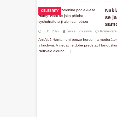
Nakl
CELEBRITY
se ja
sam
6. 11. 2022
Šárka Cvrkalová
Komentáře 
Ani Aleš Háma není pouze hercem a moderátore
v kuchyni. V nedávné době představil fanoušků
Netrvalo dlouho
[…]