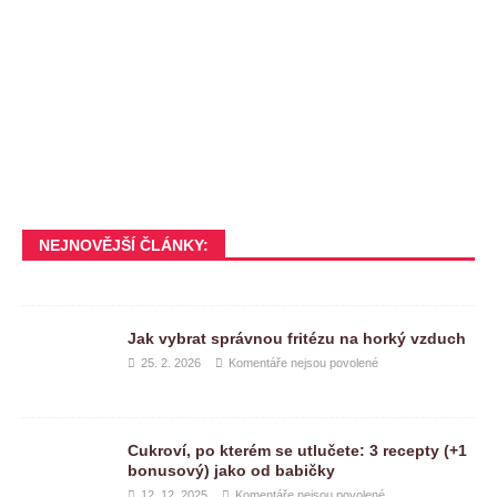
NEJNOVĚJŠÍ ČLÁNKY:
Jak vybrat správnou fritézu na horký vzduch
25. 2. 2026
Komentáře nejsou povolené
Cukroví, po kterém se utlučete: 3 recepty (+1
bonusový) jako od babičky
12. 12. 2025
Komentáře nejsou povolené