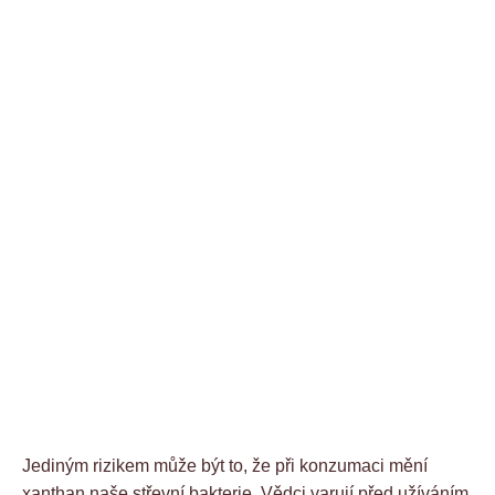
Jediným rizikem může být to, že při konzumaci mění
xanthan naše střevní bakterie. Vědci varují před užíváním