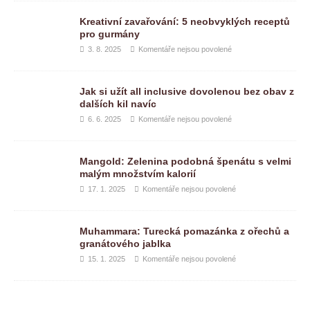
Kreativní zavařování: 5 neobvyklých receptů
pro gurmány
3. 8. 2025
Komentáře nejsou povolené
Jak si užít all inclusive dovolenou bez obav z
dalších kil navíc
6. 6. 2025
Komentáře nejsou povolené
Mangold: Zelenina podobná špenátu s velmi
malým množstvím kalorií
17. 1. 2025
Komentáře nejsou povolené
Muhammara: Turecká pomazánka z ořechů a
granátového jablka
15. 1. 2025
Komentáře nejsou povolené