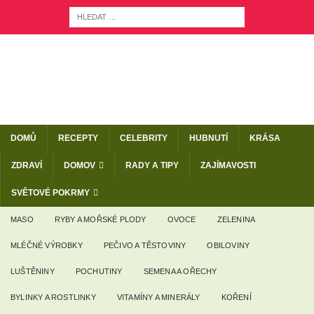
DOMŮ
RECEPTY
CELEBRITY
HUBNUTÍ
KRÁSA
ZDRAVÍ
DOMOV
RADY A TIPY
ZAJÍMAVOSTI
SVĚTOVÉ POKRMY
MASO
RYBY A MOŘSKÉ PLODY
OVOCE
ZELENINA
MLÉČNÉ VÝROBKY
PEČIVO A TĚSTOVINY
OBILOVINY
LUŠTĚNINY
POCHUTINY
SEMENA A OŘECHY
BYLINKY A ROSTLINKY
VITAMÍNY A MINERÁLY
KOŘENÍ