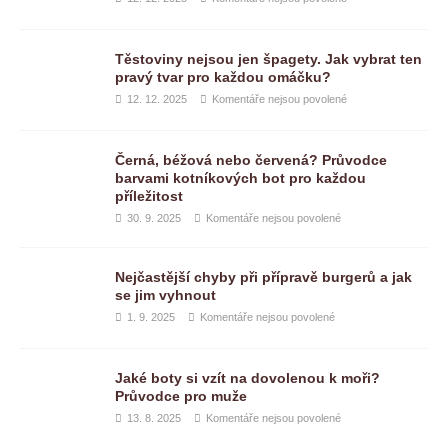
Těstoviny nejsou jen špagety. Jak vybrat ten
pravý tvar pro každou omáčku?
12. 12. 2025
Komentáře nejsou povolené
Černá, béžová nebo červená? Průvodce
barvami kotníkových bot pro každou
příležitost
30. 9. 2025
Komentáře nejsou povolené
Nejčastější chyby při přípravě burgerů a jak
se jim vyhnout
1. 9. 2025
Komentáře nejsou povolené
Jaké boty si vzít na dovolenou k moři?
Průvodce pro muže
13. 8. 2025
Komentáře nejsou povolené