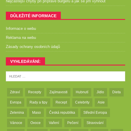
Nejčastější chyby při přípravě burgerů a jak se jim vyhnout
DŮLEŽITÉ INFORMACE
Informace o webu
Reklama na webu
Zásady ochrany osobních údajů
VYHLEDÁVÁNÍ:
Zdraví
Recepty
Zajímavosti
Hubnutí
Jídlo
Dieta
Evropa
Rady a tipy
Recept
Celebrity
Asie
Zelenina
Maso
Česká republika
Střední Evropa
Vánoce
Ovoce
Vaření
Pečení
Stravování