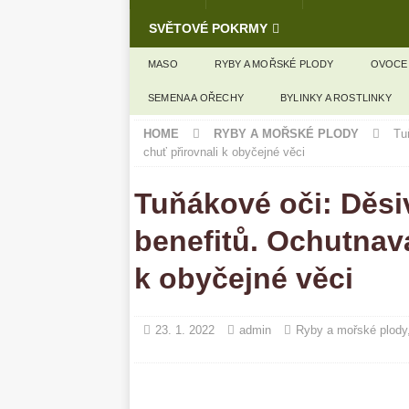
SVĚTOVÉ POKRMY
MASO
RYBY A MOŘSKÉ PLODY
OVOCE
SEMENA A OŘECHY
BYLINKY A ROSTLINKY
HOME
RYBY A MOŘSKÉ PLODY
Tu
chuť přirovnali k obyčejné věci
Tuňákové oči: Děsiv
benefitů. Ochutnava
k obyčejné věci
23. 1. 2022
admin
Ryby a mořské plody