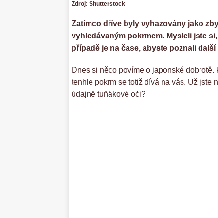
Zdroj: Shutterstock
Zatímco dříve byly vyhazovány jako zbyt
vyhledávaným pokrmem. Mysleli jste si, 
případě je na čase, abyste poznali dalš
Dnes si něco povíme o japonské dobrotě, kt
tenhle pokrm se totiž dívá na vás. Už jste 
údajně tuňákové oči?