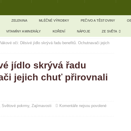
ZELENINA
MLÉČNÉ VÝROBKY
PEČIVO A TĚSTOVINY
OB
VITAMÍNY A MINERÁLY
KOŘENÍ
NÁPOJE
ZE SVĚTA
ňákové oči: Děsivé jídlo skrývá řadu benefitů. Ochutnavači jejich
é jídlo skrývá řadu
či jejich chuť přirovnali
,
Světové pokrmy
,
Zajímavosti
Komentáře nejsou povolené