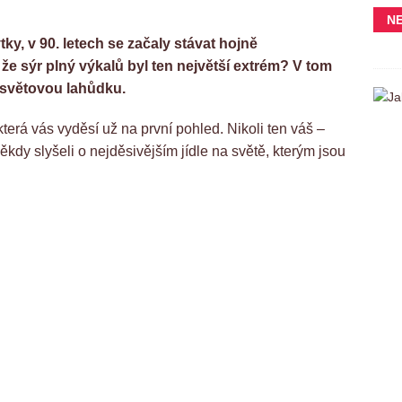
N
ky, v 90. letech se začaly stávat hojně
že sýr plný výkalů byl ten největší extrém? V tom
í světovou lahůdku.
erá vás vyděsí už na první pohled. Nikoli ten váš –
někdy slyšeli o nejděsivějším jídle na světě, kterým jsou