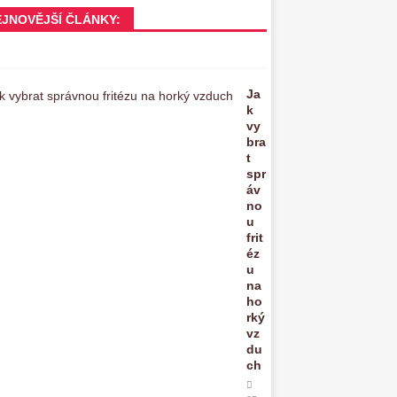
EJNOVĚJŠÍ ČLÁNKY:
Ja
k
vy
bra
t
spr
áv
no
u
frit
éz
u
na
ho
rký
vz
du
ch