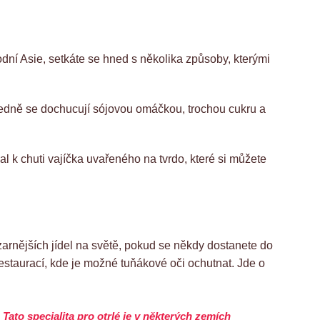
dní Asie, setkáte se hned s několika způsoby, kterými
sledně se dochucují sójovou omáčkou, trochou cukru a
nal k chuti vajíčka uvařeného na tvrdo, které si můžete
zarnějších jídel na světě, pokud se někdy dostanete do
restaurací, kde je možné tuňákové oči ochutnat. Jde o
Tato specialita pro otrlé je v některých zemích