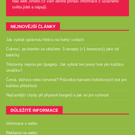
Náš web Jimeto.cz vám denně přináší informace z úžasného
světa jídel a nápojů.
NEJNOVĚJŠÍ ČLÁNKY
Jak vybrat správnou fritézu na horký vzduch
Cukroví, po kterém se utlučete: 3 recepty (+1 bonusový) jako od
babičky
Těstoviny nejsou jen špagety. Jak vybrat ten pravý tvar pro každou
omáčku?
Černá, béžová nebo červená? Průvodce barvami kotníkových bot pro
každou příležitost
Nejčastější chyby při přípravě burgerů a jak se jim vyhnout
DŮLEŽITÉ INFORMACE
Informace o webu
Reklama na webu