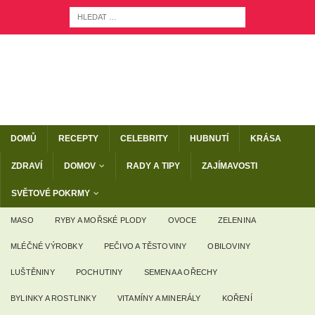
DOMŮ
RECEPTY
CELEBRITY
HUBNUTÍ
KRÁSA
ZDRAVÍ
DOMOV
RADY A TIPY
ZAJÍMAVOSTI
SVĚTOVÉ POKRMY
MASO
RYBY A MOŘSKÉ PLODY
OVOCE
ZELENINA
MLÉČNÉ VÝROBKY
PEČIVO A TĚSTOVINY
OBILOVINY
LUŠTĚNINY
POCHUTINY
SEMENA A OŘECHY
BYLINKY A ROSTLINKY
VITAMÍNY A MINERÁLY
KOŘENÍ