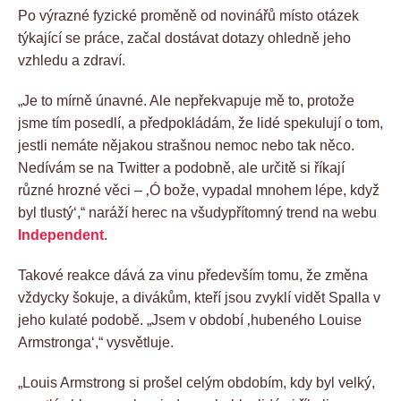
Po výrazné fyzické proměně od novinářů místo otázek
týkající se práce, začal dostávat dotazy ohledně jeho
vzhledu a zdraví.
„Je to mírně únavné. Ale nepřekvapuje mě to, protože
jsme tím posedlí, a předpokládám, že lidé spekulují o tom,
jestli nemáte nějakou strašnou nemoc nebo tak něco.
Nedívám se na Twitter a podobně, ale určitě si říkají
různé hrozné věci – ‚Ó bože, vypadal mnohem lépe, když
byl tlustý‘,“ naráží herec na všudypřítomný trend na webu
Independent
.
Takové reakce dává za vinu především tomu, že změna
vždycky šokuje, a divákům, kteří jsou zvyklí vidět Spalla v
jeho kulaté podobě. „Jsem v období ‚hubeného Louise
Armstronga‘,“ vysvětluje.
„Louis Armstrong si prošel celým obdobím, kdy byl velký,