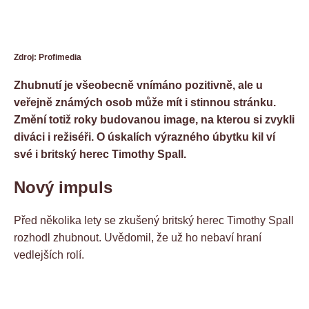
Zdroj: Profimedia
Zhubnutí je všeobecně vnímáno pozitivně, ale u
veřejně známých osob může mít i stinnou stránku.
Změní totiž roky budovanou image, na kterou si zvykli
diváci i režiséři. O úskalích výrazného úbytku kil ví
své i britský herec Timothy Spall.
Nový impuls
Před několika lety se zkušený britský herec Timothy Spall
rozhodl zhubnout. Uvědomil, že už ho nebaví hraní
vedlejších rolí.