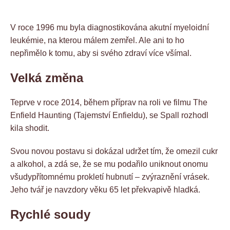
V roce 1996 mu byla diagnostikována akutní myeloidní
leukémie, na kterou málem zemřel. Ale ani to ho
nepřimělo k tomu, aby si svého zdraví více všímal.
Velká změna
Teprve v roce 2014, během příprav na roli ve filmu The
Enfield Haunting (Tajemství Enfieldu), se Spall rozhodl
kila shodit.
Svou novou postavu si dokázal udržet tím, že omezil cukr
a alkohol, a zdá se, že se mu podařilo uniknout onomu
všudypřítomnému prokletí hubnutí – zvýraznění vrásek.
Jeho tvář je navzdory věku 65 let překvapivě hladká.
Rychlé soudy