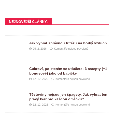
NEJNOVĚJŠÍ ČLÁNKY:
Jak vybrat správnou fritézu na horký vzduch
25. 2. 2026
Komentáře nejsou povolené
Cukroví, po kterém se utlučete: 3 recepty (+1
bonusový) jako od babičky
12. 12. 2025
Komentáře nejsou povolené
Těstoviny nejsou jen špagety. Jak vybrat ten
pravý tvar pro každou omáčku?
12. 12. 2025
Komentáře nejsou povolené