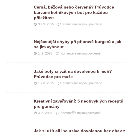
Černá, béžová nebo červená? Průvodce
barvami kotníkových bot pro každou
příležitost
30. 9. 2025
Komentáře nejsou povolené
Nejčastější chyby při přípravě burgerů a jak
se jim vyhnout
1. 9. 2025
Komentáře nejsou povolené
Jaké boty si vzít na dovolenou k moři?
Průvodce pro muže
13. 8. 2025
Komentáře nejsou povolené
Kreativní zavařování: 5 neobvyklých receptů
pro gurmány
3. 8. 2025
Komentáře nejsou povolené
Jak si užít all inclusive dovolenou bez obav z