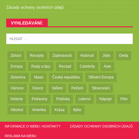
Zásady ochrany osobních údajů
VYHLEDÁVÁNÍ:
Zdraví
Recepty
Zajímavosti
Hubnutí
Jídlo
Dieta
Evropa
Rady a tipy
Recept
Celebrity
Asie
Zelenina
Maso
Česká republika
Střední Evropa
Vánoce
Ovoce
Vaření
Pečení
Stravování
historie
Potraviny
Polévka
cukroví
Nápoje
Film
Alkohol
Amerika
Krása
Itálie
INFORMACE O WEBU / KONTAKTY
ZÁSADY OCHRANY OSOBNÍCH ÚDAJŮ
REKLAMA NA WEBU