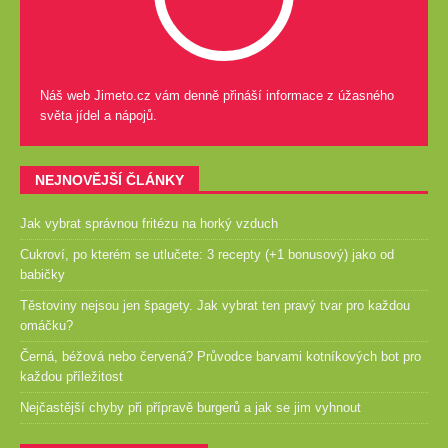
Náš web Jimeto.cz vám denně přináší informace z úžasného
světa jídel a nápojů.
NEJNOVĚJŠÍ ČLÁNKY
Jak vybrat správnou fritézu na horký vzduch
Cukroví, po kterém se utlučete: 3 recepty (+1 bonusový) jako od
babičky
Těstoviny nejsou jen špagety. Jak vybrat ten pravý tvar pro každou
omáčku?
Černá, béžová nebo červená? Průvodce barvami kotníkových bot pro
každou příležitost
Nejčastější chyby při přípravě burgerů a jak se jim vyhnout