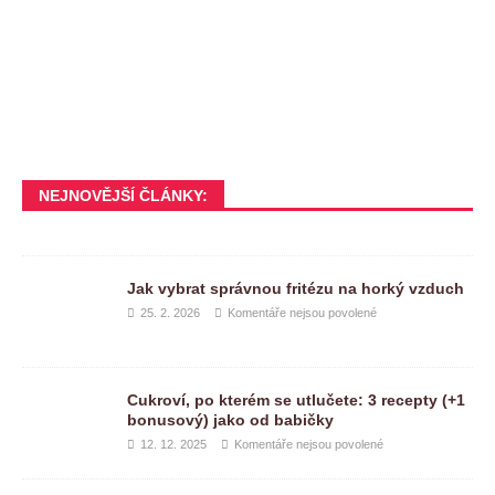
NEJNOVĚJŠÍ ČLÁNKY:
Jak vybrat správnou fritézu na horký vzduch
25. 2. 2026
Komentáře nejsou povolené
Cukroví, po kterém se utlučete: 3 recepty (+1
bonusový) jako od babičky
12. 12. 2025
Komentáře nejsou povolené