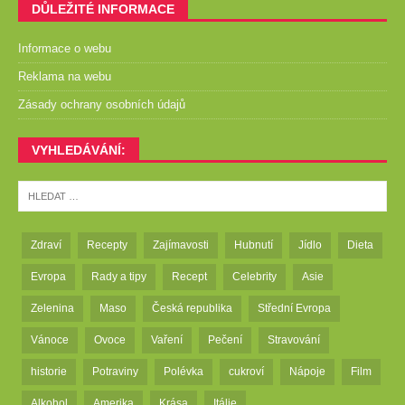
DŮLEŽITÉ INFORMACE
Informace o webu
Reklama na webu
Zásady ochrany osobních údajů
VYHLEDÁVÁNÍ:
Zdraví
Recepty
Zajímavosti
Hubnutí
Jídlo
Dieta
Evropa
Rady a tipy
Recept
Celebrity
Asie
Zelenina
Maso
Česká republika
Střední Evropa
Vánoce
Ovoce
Vaření
Pečení
Stravování
historie
Potraviny
Polévka
cukroví
Nápoje
Film
Alkohol
Amerika
Krása
Itálie