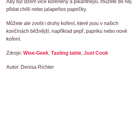
Aby byl džem více kořeněný a pikantnější, můžete do něj
přidat chilli nebo jalapeños papričky.
Můžete ale zvolit i druhy koření, které jsou v našich
končinách běžnější, například pepř, papriku nebo nové
koření.
Zdroje:
Wise-Geek
,
Tasting table
,
Just Cook
Autor: Denisa Richter