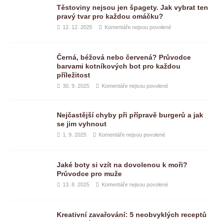
Těstoviny nejsou jen špagety. Jak vybrat ten
pravý tvar pro každou omáčku?
12. 12. 2025
Komentáře nejsou povolené
Černá, béžová nebo červená? Průvodce
barvami kotníkových bot pro každou
příležitost
30. 9. 2025
Komentáře nejsou povolené
Nejčastější chyby při přípravě burgerů a jak
se jim vyhnout
1. 9. 2025
Komentáře nejsou povolené
Jaké boty si vzít na dovolenou k moři?
Průvodce pro muže
13. 8. 2025
Komentáře nejsou povolené
Kreativní zavařování: 5 neobvyklých receptů