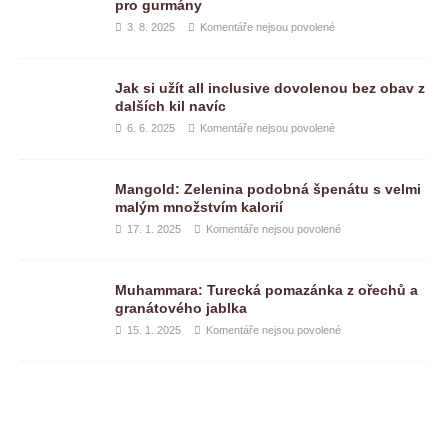
pro gurmány
3. 8. 2025
Komentáře nejsou povolené
Jak si užít all inclusive dovolenou bez obav z
dalších kil navíc
6. 6. 2025
Komentáře nejsou povolené
Mangold: Zelenina podobná špenátu s velmi
malým množstvím kalorií
17. 1. 2025
Komentáře nejsou povolené
Muhammara: Turecká pomazánka z ořechů a
granátového jablka
15. 1. 2025
Komentáře nejsou povolené