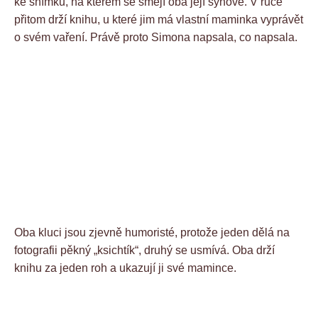
ke snímku, na kterém se smějí oba její synové. V ruce
přitom drží knihu, u které jim má vlastní maminka vyprávět
o svém vaření. Právě proto Simona napsala, co napsala.
Oba kluci jsou zjevně humoristé, protože jeden dělá na
fotografii pěkný „ksichtík“, druhý se usmívá. Oba drží
knihu za jeden roh a ukazují ji své mamince.