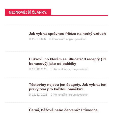
NEJNOVĚJŠÍ ČLÁNKY:
Jak vybrat správnou fritézu na horký vzduch
25. 2. 2026
Komentáře nejsou povolené
Cukroví, po kterém se utlučete: 3 recepty (+1
bonusový) jako od babičky
12. 12. 2025
Komentáře nejsou povolené
Těstoviny nejsou jen špagety. Jak vybrat ten
pravý tvar pro každou omáčku?
12. 12. 2025
Komentáře nejsou povolené
Černá, béžová nebo červená? Průvodce