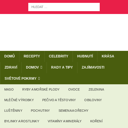
DOMŮ
RECEPTY
CELEBRITY
HUBNUTÍ
KRÁSA
ZDRAVÍ
DOMOV
RADY A TIPY
ZAJÍMAVOSTI
SVĚTOVÉ POKRMY
MASO
RYBY A MOŘSKÉ PLODY
OVOCE
ZELENINA
MLÉČNÉ VÝROBKY
PEČIVO A TĚSTOVINY
OBILOVINY
LUŠTĚNINY
POCHUTINY
SEMENA A OŘECHY
BYLINKY A ROSTLINKY
VITAMÍNY A MINERÁLY
KOŘENÍ