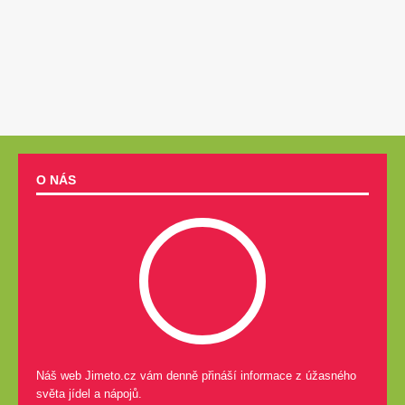
O NÁS
Náš web Jimeto.cz vám denně přináší informace z úžasného
světa jídel a nápojů.