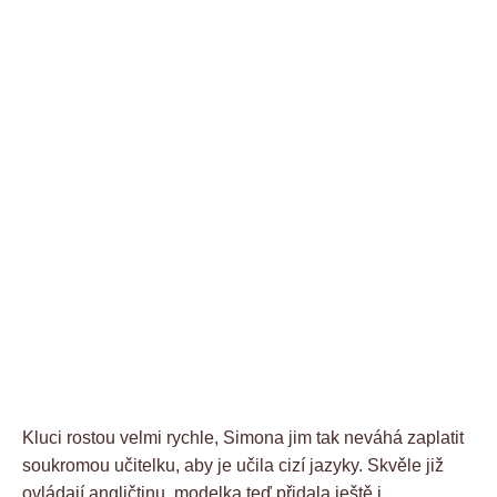
Kluci rostou velmi rychle, Simona jim tak neváhá zaplatit
soukromou učitelku, aby je učila cizí jazyky. Skvěle již
ovládají angličtinu, modelka teď přidala ještě i