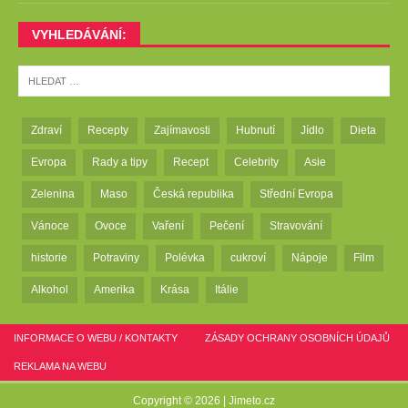
VYHLEDÁVÁNÍ:
Zdraví
Recepty
Zajímavosti
Hubnutí
Jídlo
Dieta
Evropa
Rady a tipy
Recept
Celebrity
Asie
Zelenina
Maso
Česká republika
Střední Evropa
Vánoce
Ovoce
Vaření
Pečení
Stravování
historie
Potraviny
Polévka
cukroví
Nápoje
Film
Alkohol
Amerika
Krása
Itálie
INFORMACE O WEBU / KONTAKTY
ZÁSADY OCHRANY OSOBNÍCH ÚDAJŮ
REKLAMA NA WEBU
Copyright © 2026 |
Jimeto.cz