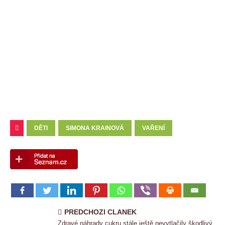
DĚTI
SIMONA KRAINOVÁ
VAŘENÍ
PREDCHOZI CLANEK
Zdravé náhrady cukru stále ještě nevytlačily škodlivý