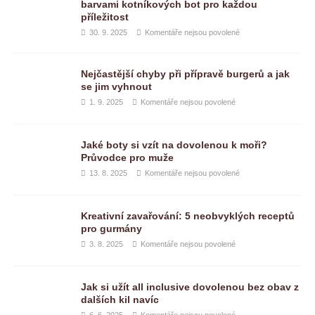
barvami kotníkových bot pro každou
příležitost
30. 9. 2025
Komentáře nejsou povolené
Nejčastější chyby při přípravě burgerů a jak
se jim vyhnout
1. 9. 2025
Komentáře nejsou povolené
Jaké boty si vzít na dovolenou k moři?
Průvodce pro muže
13. 8. 2025
Komentáře nejsou povolené
Kreativní zavařování: 5 neobvyklých receptů
pro gurmány
3. 8. 2025
Komentáře nejsou povolené
Jak si užít all inclusive dovolenou bez obav z
dalších kil navíc
6. 6. 2025
Komentáře nejsou povolené