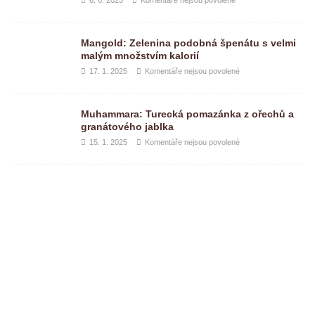
Mangold: Zelenina podobná špenátu s velmi
malým množstvím kalorií
17. 1. 2025
Komentáře nejsou povolené
Muhammara: Turecká pomazánka z ořechů a
granátového jablka
15. 1. 2025
Komentáře nejsou povolené