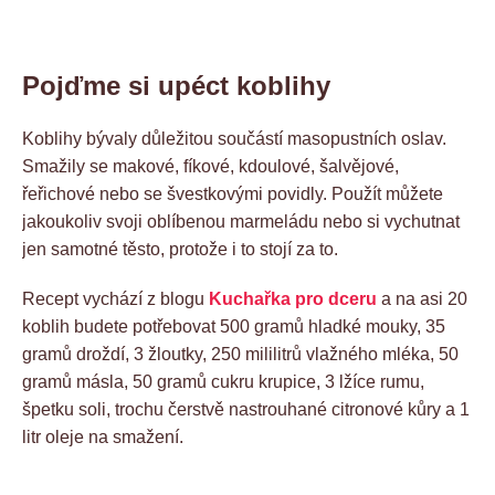
Pojďme si upéct koblihy
Koblihy bývaly důležitou součástí masopustních oslav.
Smažily se makové, fíkové, kdoulové, šalvějové,
řeřichové nebo se švestkovými povidly. Použít můžete
jakoukoliv svoji oblíbenou marmeládu nebo si vychutnat
jen samotné těsto, protože i to stojí za to.
Recept vychází z blogu
Kuchařka pro dceru
a na asi 20
koblih budete potřebovat 500 gramů hladké mouky, 35
gramů droždí, 3 žloutky, 250 mililitrů vlažného mléka, 50
gramů másla, 50 gramů cukru krupice, 3 lžíce rumu,
špetku soli, trochu čerstvě nastrouhané citronové kůry a 1
litr oleje na smažení.