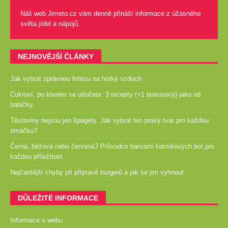
Náš web Jimeto.cz vám denně přináší informace z úžasného
světa jídel a nápojů.
NEJNOVĚJŠÍ ČLÁNKY
Jak vybrat správnou fritézu na horký vzduch
Cukroví, po kterém se utlučete: 3 recepty (+1 bonusový) jako od
babičky
Těstoviny nejsou jen špagety. Jak vybrat ten pravý tvar pro každou
omáčku?
Černá, béžová nebo červená? Průvodce barvami kotníkových bot pro
každou příležitost
Nejčastější chyby při přípravě burgerů a jak se jim vyhnout
DŮLEŽITÉ INFORMACE
Informace o webu