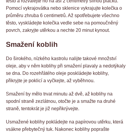
těsto a rozválejte ho na asi 2 centimetry silnou placku.
Pomocí vykrajovátka nebo sklenice vykrajujte kolečka o
průměru zhruba 6 centimetrů. Až spotřebujete všechno
těsto, vyskládejte kolečka vedle sebe na pomoučněný
povrch, zakryjte utěrkou a nechte 20 minut kynout.
Smažení koblih
Do širokého, nízkého kastrolu nalijte takové množství
oleje, aby v něm koblihy při smažení plavaly a nedotýkaly
se dna. Do rozehřátého oleje poskládejte koblihy,
přikryjte je poklicí a vyčkejte, až vyběhnou.
Smažení by mělo trvat minutu až dvě, až koblihy na
spodní straně zezlátnou, otočte je a smažte na druhé
straně, tentokrát je již nepřikrývejte.
Usmažené koblihy pokládejte na papírovou utěrku, která
vsákne přebytečný tuk. Nakonec koblihy poprašte