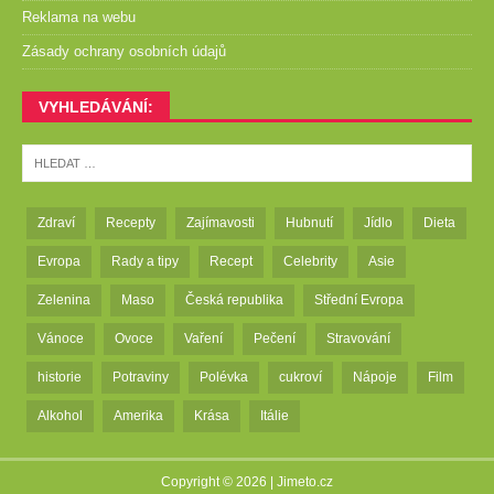
Reklama na webu
Zásady ochrany osobních údajů
VYHLEDÁVÁNÍ:
Zdraví
Recepty
Zajímavosti
Hubnutí
Jídlo
Dieta
Evropa
Rady a tipy
Recept
Celebrity
Asie
Zelenina
Maso
Česká republika
Střední Evropa
Vánoce
Ovoce
Vaření
Pečení
Stravování
historie
Potraviny
Polévka
cukroví
Nápoje
Film
Alkohol
Amerika
Krása
Itálie
Copyright © 2026 |
Jimeto.cz