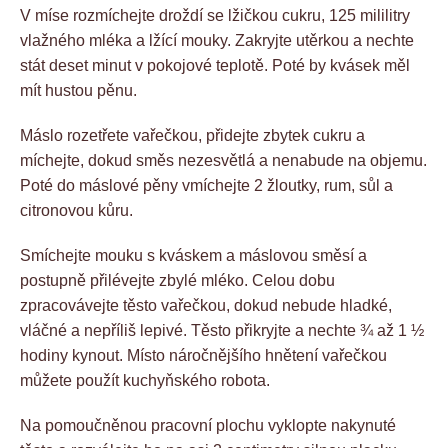
V míse rozmíchejte droždí se lžičkou cukru, 125 mililitry
vlažného mléka a lžící mouky. Zakryjte utěrkou a nechte
stát deset minut v pokojové teplotě. Poté by kvásek měl
mít hustou pěnu.
Máslo rozetřete vařečkou, přidejte zbytek cukru a
míchejte, dokud směs nezesvětlá a nenabude na objemu.
Poté do máslové pěny vmíchejte 2 žloutky, rum, sůl a
citronovou kůru.
Smíchejte mouku s kváskem a máslovou směsí a
postupně přilévejte zbylé mléko. Celou dobu
zpracovávejte těsto vařečkou, dokud nebude hladké,
vláčné a nepříliš lepivé. Těsto přikryjte a nechte ¾ až 1 ½
hodiny kynout. Místo náročnějšího hnětení vařečkou
můžete použít kuchyňského robota.
Na pomoučněnou pracovní plochu vyklopte nakynuté