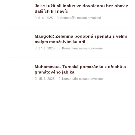
Jak si užít all inclusive dovolenou bez obav z
dalších kil navíc
6. 6. 2025
Komentáře nejsou povolené
Mangold: Zelenina podobná špenátu s velmi
malým množstvím kalorií
17. 1. 2025
Komentáře nejsou povolené
Muhammara: Turecká pomazánka z ořechů a
granátového jablka
15. 1. 2025
Komentáře nejsou povolené