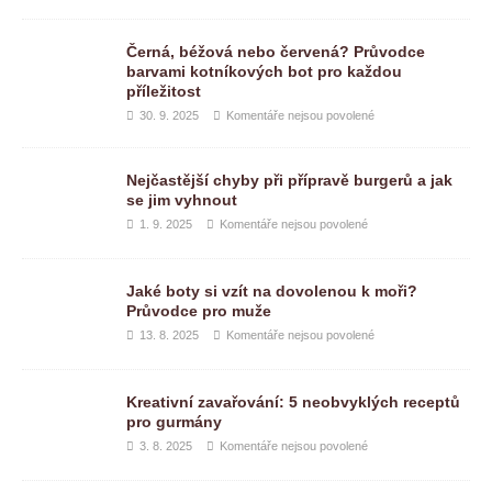
Černá, béžová nebo červená? Průvodce
barvami kotníkových bot pro každou
příležitost
30. 9. 2025
Komentáře nejsou povolené
Nejčastější chyby při přípravě burgerů a jak
se jim vyhnout
1. 9. 2025
Komentáře nejsou povolené
Jaké boty si vzít na dovolenou k moři?
Průvodce pro muže
13. 8. 2025
Komentáře nejsou povolené
Kreativní zavařování: 5 neobvyklých receptů
pro gurmány
3. 8. 2025
Komentáře nejsou povolené