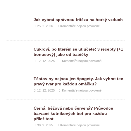
Jak vybrat správnou fritézu na horký vzduch
25. 2. 2026
Komentáře nejsou povolené
Cukroví, po kterém se utlučete: 3 recepty (+1
bonusový) jako od babičky
12. 12. 2025
Komentáře nejsou povolené
Těstoviny nejsou jen špagety. Jak vybrat ten
pravý tvar pro každou omáčku?
12. 12. 2025
Komentáře nejsou povolené
Černá, béžová nebo červená? Průvodce
barvami kotníkových bot pro každou
příležitost
30. 9. 2025
Komentáře nejsou povolené