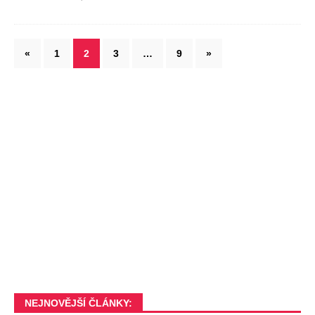
«
1
2
3
…
9
»
NEJNOVĚJŠÍ ČLÁNKY: