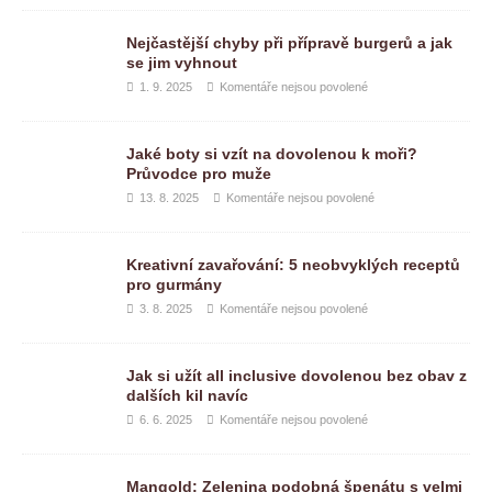
Nejčastější chyby při přípravě burgerů a jak
se jim vyhnout
1. 9. 2025
Komentáře nejsou povolené
Jaké boty si vzít na dovolenou k moři?
Průvodce pro muže
13. 8. 2025
Komentáře nejsou povolené
Kreativní zavařování: 5 neobvyklých receptů
pro gurmány
3. 8. 2025
Komentáře nejsou povolené
Jak si užít all inclusive dovolenou bez obav z
dalších kil navíc
6. 6. 2025
Komentáře nejsou povolené
Mangold: Zelenina podobná špenátu s velmi