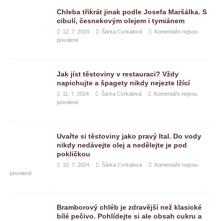
Chleba třikrát jinak podle Josefa Maršálka. S
cibulí, česnekovým olejem i tymiánem
12. 7. 2024
Šárka Cvrkalová
Komentáře nejsou
povolené
Jak jíst těstoviny v restauraci? Vždy
napichujte a špagety nikdy nejezte lžící
11. 7. 2024
Šárka Cvrkalová
Komentáře nejsou
povolené
Uvařte si těstoviny jako pravý Ital. Do vody
nikdy nedávejte olej a nedělejte je pod
pokličkou
10. 7. 2024
Šárka Cvrkalová
Komentáře nejsou
povolené
Bramborový chléb je zdravější než klasické
bílé pečivo. Pohlídejte si ale obsah cukru a