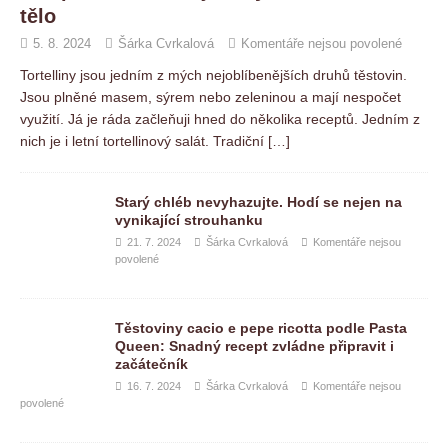
tělo
5. 8. 2024
Šárka Cvrkalová
Komentáře nejsou povolené
Tortelliny jsou jedním z mých nejoblíbenějších druhů těstovin.
Jsou plněné masem, sýrem nebo zeleninou a mají nespočet
využití. Já je ráda začleňuji hned do několika receptů. Jedním z
nich je i letní tortellinový salát. Tradiční
[…]
Starý chléb nevyhazujte. Hodí se nejen na
vynikající strouhanku
21. 7. 2024
Šárka Cvrkalová
Komentáře nejsou
povolené
Těstoviny cacio e pepe ricotta podle Pasta
Queen: Snadný recept zvládne připravit i
začátečník
16. 7. 2024
Šárka Cvrkalová
Komentáře nejsou
povolené