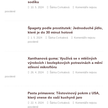
sodíku
10. 5. 2024
Šárka Cvrkalová
Komentáře nejsou
povolené
Špagety podle prostitutek: Jednoduché jídlo,
které je do 30 minut hotové
1. 5. 2024
Šárka Cvrkalová
Komentáře nejsou
povolené
Xanthanová guma: Využívá se v mléčných
výrobcích i bezlepkových potravinách a mění
střevní mikroflóru
26. 4. 2024
Šárka Cvrkalová
Komentáře nejsou
povolené
Pasta primavera: Těstovinový pokrm z USA,
který vnese do vaší kuchyně jaro
22. 4. 2024
Šárka Cvrkalová
Komentáře nejsou
povolené