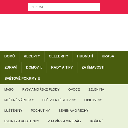
DOMŮ
RECEPTY
CELEBRITY
HUBNUTÍ
KRÁSA
ZDRAVÍ
DOMOV
RADY A TIPY
ZAJÍMAVOSTI
SVĚTOVÉ POKRMY
MASO
RYBY A MOŘSKÉ PLODY
OVOCE
ZELENINA
MLÉČNÉ VÝROBKY
PEČIVO A TĚSTOVINY
OBILOVINY
LUŠTĚNINY
POCHUTINY
SEMENA A OŘECHY
BYLINKY A ROSTLINKY
VITAMÍNY A MINERÁLY
KOŘENÍ