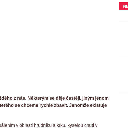
N
ždého z nás. Některým se děje častěji, jiným jenom
 kterého se chceme rychle zbavit. Jenomže existuje
pálením v oblasti hrudníku a krku, kyselou chutí v