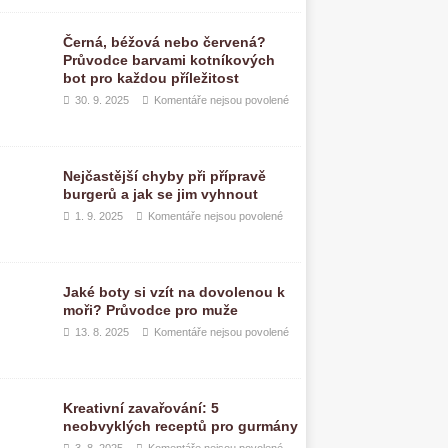
Černá, béžová nebo červená?
Průvodce barvami kotníkových
bot pro každou příležitost
30. 9. 2025
Komentáře nejsou povolené
Nejčastější chyby při přípravě
burgerů a jak se jim vyhnout
1. 9. 2025
Komentáře nejsou povolené
Jaké boty si vzít na dovolenou k
moři? Průvodce pro muže
13. 8. 2025
Komentáře nejsou povolené
Kreativní zavařování: 5
neobvyklých receptů pro gurmány