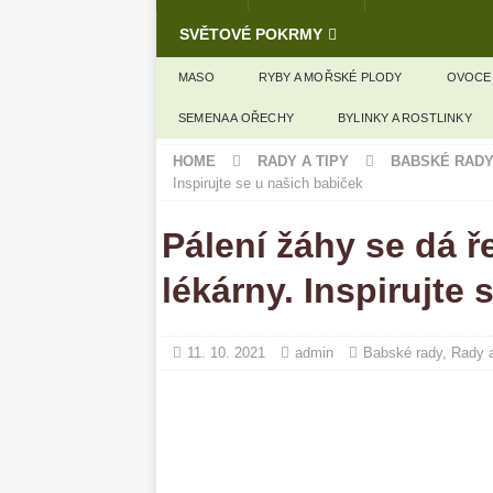
SVĚTOVÉ POKRMY
MASO
RYBY A MOŘSKÉ PLODY
OVOCE
SEMENA A OŘECHY
BYLINKY A ROSTLINKY
HOME
RADY A TIPY
BABSKÉ RAD
Inspirujte se u našich babiček
Pálení žáhy se dá ře
lékárny. Inspirujte
11. 10. 2021
admin
Babské rady
,
Rady a