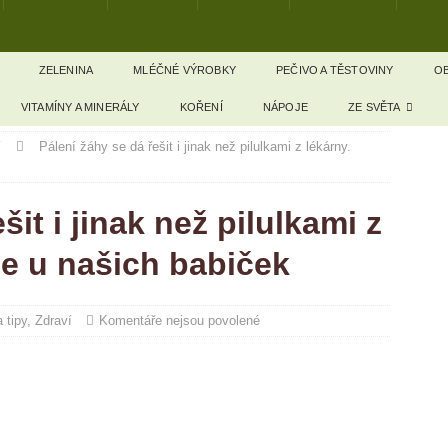
ZELENINA
MLÉČNÉ VÝROBKY
PEČIVO A TĚSTOVINY
OB
VITAMÍNY A MINERÁLY
KOŘENÍ
NÁPOJE
ZE SVĚTA
Y
Pálení žáhy se dá řešit i jinak než pilulkami z lékárny.
šit i jinak než pilulkami z
 se u našich babiček
 tipy
,
Zdraví
Komentáře nejsou povolené