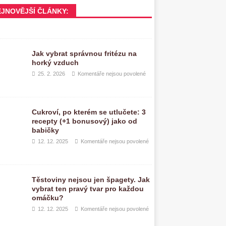
EJNOVĚJŠÍ ČLÁNKY:
Jak vybrat správnou fritézu na
horký vzduch
25. 2. 2026
Komentáře nejsou povolené
Cukroví, po kterém se utlučete: 3
recepty (+1 bonusový) jako od
babičky
12. 12. 2025
Komentáře nejsou povolené
Těstoviny nejsou jen špagety. Jak
vybrat ten pravý tvar pro každou
omáčku?
12. 12. 2025
Komentáře nejsou povolené