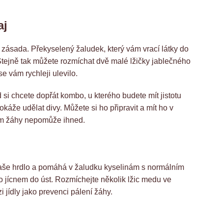
aj
ko zásada. Překyselený žaludek, který vám vrací látky do
. Stejně tak můžete rozmíchat dvě malé lžičky jablečného
se vám rychleji ulevilo.
 si chcete dopřát kombo, u kterého budete mít jistotu
káže udělat divy. Můžete si ho připravit a mít ho v
ním žáhy nepomůže ihned.
aše hrdlo a pomáhá v žaludku kyselinám s normálním
 jícnem do úst. Rozmíchejte několik lžic medu ve
 jídly jako prevenci pálení žáhy.