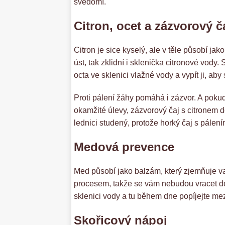
svědomí.
Citron, ocet a zázvorový č
Citron je sice kyselý, ale v těle působí ja
úst, tak zklidní i sklenička citronové vody
octa ve sklenici vlažné vody a vypít ji, aby 
Proti pálení žáhy pomáhá i zázvor. A pokud
okamžité úlevy, zázvorový čaj s citronem do
lednici studený, protože horký čaj s pále
Medová prevence
Med působí jako balzám, který zjemňuje v
procesem, takže se vám nebudou vracet do
sklenici vody a tu během dne popíjejte mezi
Skořicový nápoj