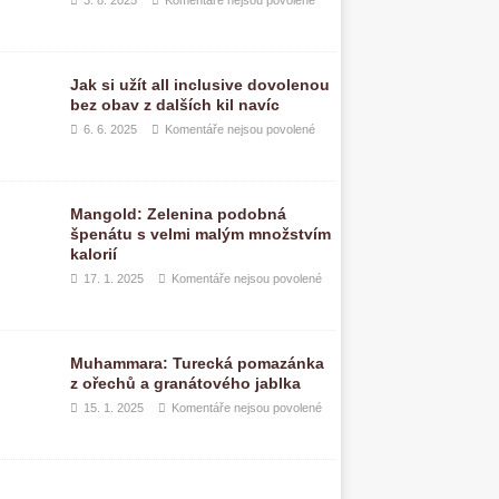
3. 8. 2025
Komentáře nejsou povolené
Jak si užít all inclusive dovolenou
bez obav z dalších kil navíc
6. 6. 2025
Komentáře nejsou povolené
Mangold: Zelenina podobná
špenátu s velmi malým množstvím
kalorií
17. 1. 2025
Komentáře nejsou povolené
Muhammara: Turecká pomazánka
z ořechů a granátového jablka
15. 1. 2025
Komentáře nejsou povolené