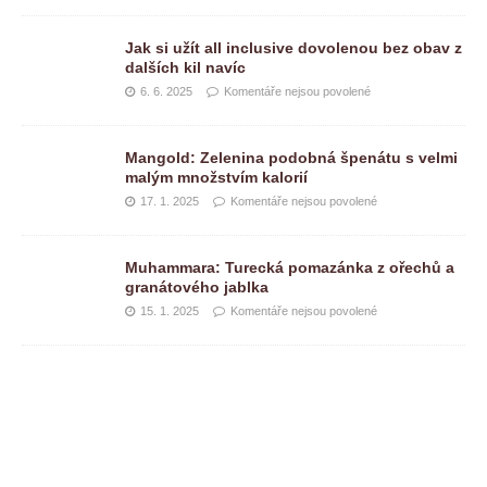
Jak si užít all inclusive dovolenou bez obav z
dalších kil navíc
6. 6. 2025
Komentáře nejsou povolené
Mangold: Zelenina podobná špenátu s velmi
malým množstvím kalorií
17. 1. 2025
Komentáře nejsou povolené
Muhammara: Turecká pomazánka z ořechů a
granátového jablka
15. 1. 2025
Komentáře nejsou povolené