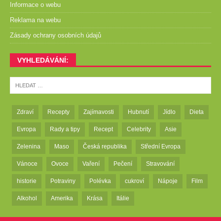
Informace o webu
Reklama na webu
Zásady ochrany osobních údajů
VYHLEDÁVÁNÍ:
Zdraví
Recepty
Zajímavosti
Hubnutí
Jídlo
Dieta
Evropa
Rady a tipy
Recept
Celebrity
Asie
Zelenina
Maso
Česká republika
Střední Evropa
Vánoce
Ovoce
Vaření
Pečení
Stravování
historie
Potraviny
Polévka
cukroví
Nápoje
Film
Alkohol
Amerika
Krása
Itálie