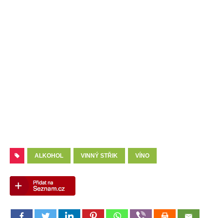
ALKOHOL
VINNÝ STŘIK
VÍNO