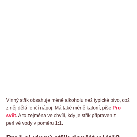
Vinný střik obsahuje méně alkoholu než typické pivo, což
z něj dělá lehčí nápoj. Má také méně kalorií, píše
Pro
svět
. A to zejména ve chvíli, kdy je střik připraven z
perlivé vody v poměru 1:1.