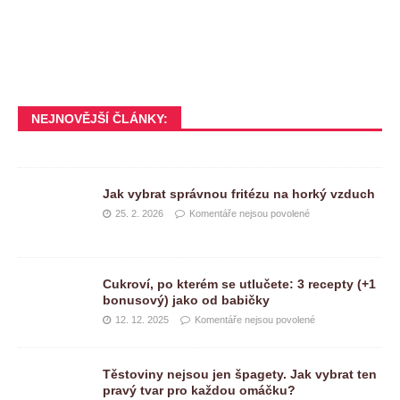
NEJNOVĚJŠÍ ČLÁNKY:
Jak vybrat správnou fritézu na horký vzduch
25. 2. 2026
Komentáře nejsou povolené
Cukroví, po kterém se utlučete: 3 recepty (+1
bonusový) jako od babičky
12. 12. 2025
Komentáře nejsou povolené
Těstoviny nejsou jen špagety. Jak vybrat ten
pravý tvar pro každou omáčku?