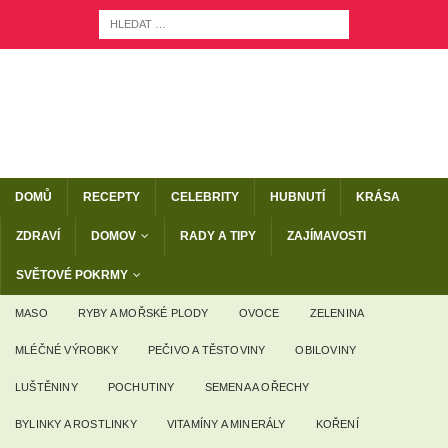
DOMŮ
RECEPTY
CELEBRITY
HUBNUTÍ
KRÁSA
ZDRAVÍ
DOMOV
RADY A TIPY
ZAJÍMAVOSTI
SVĚTOVÉ POKRMY
MASO
RYBY A MOŘSKÉ PLODY
OVOCE
ZELENINA
MLÉČNÉ VÝROBKY
PEČIVO A TĚSTOVINY
OBILOVINY
LUŠTĚNINY
POCHUTINY
SEMENA A OŘECHY
BYLINKY A ROSTLINKY
VITAMÍNY A MINERÁLY
KOŘENÍ