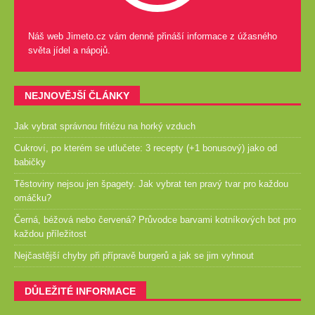
Náš web Jimeto.cz vám denně přináší informace z úžasného
světa jídel a nápojů.
NEJNOVĚJŠÍ ČLÁNKY
Jak vybrat správnou fritézu na horký vzduch
Cukroví, po kterém se utlučete: 3 recepty (+1 bonusový) jako od
babičky
Těstoviny nejsou jen špagety. Jak vybrat ten pravý tvar pro každou
omáčku?
Černá, béžová nebo červená? Průvodce barvami kotníkových bot pro
každou příležitost
Nejčastější chyby při přípravě burgerů a jak se jim vyhnout
DŮLEŽITÉ INFORMACE