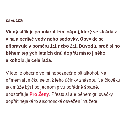
Zdroj: 123rf
Vinný střik je populární letní nápoj, který se skládá z
vína a perlivé vody nebo sodovky. Obvykle se
připravuje v poměru 1:1 nebo 2:1. Důvodů, proč si ho
během teplých letních dnů dopřát místo jiného
alkoholu, je celá řada.
V létě je obecně velmi nebezpečné pít alkohol. Na
přímém sluníčku se totiž jeho účinky znásobují, a člověku
tak může být i po jednom pivu pořádně špatně,
upozorňuje
Pro Ženy
. Přesto si ale během grilovačky
dopřát nějaké to alkoholické osvěžení můžete.