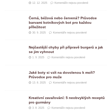
12. 12. 2025
Komentáře nejsou povolené
Černá, béžová nebo červená? Průvodce
barvami kotníkových bot pro každou
příležitost
30. 9. 2025
Komentáře nejsou povolené
Nejčastější chyby při přípravě burgerů a jak
se jim vyhnout
1. 9. 2025
Komentáře nejsou povolené
Jaké boty si vzít na dovolenou k moři?
Průvodce pro muže
13. 8. 2025
Komentáře nejsou povolené
Kreativní zavařování: 5 neobvyklých receptů
pro gurmány
3. 8. 2025
Komentáře nejsou povolené