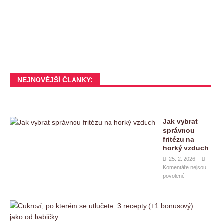
NEJNOVĚJŠÍ ČLÁNKY:
Jak vybrat
správnou
fritézu na
horký vzduch
25. 2. 2026
Komentáře nejsou
povolené
C
u