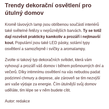
Trendy dekorační osvětlení pro
útulný domov
Kromě lávových lamp jsou oblíbenou součástí interiérů
také světelné řetězy v nejrůznějších barvách.
Ty se totiž
dají rozvěsit prakticky kamkoliv a prozáří i nejtmavší
kout.
Populární jsou také LED pásky, solární typy
osvětlení a samozřejmě i svíčky a aromalampy.
Zvolte si takový typ dekoračních svítidel, která vám
vyhovují a prozáří váš domov i během pošmourných dní a
večerů. Díky intimnímu osvětlení na vás nebudou padat
podzimní chmury a deprese, ale zároveň se tím nezvýší
ani vaše výdaje za energie. Čím útulnější svůj domov
uděláte, tím lépe se v něm budete cítit.
Autor: redakce