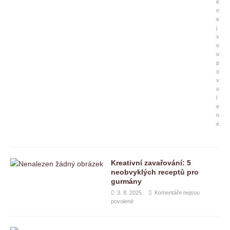
e
n
e
j
s
o
u
p
o
v
o
l
e
n
é
Kreativní zavařování: 5
neobvyklých receptů pro
gurmány
3. 8. 2025
Komentáře nejsou
povolené