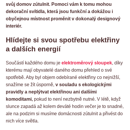
svůj domov zútulnit. Pomoci vám k tomu mohou
dekorační svítidla, která jsou funkční a dokážou i
obyčejnou místnost proměnit v dokonalý designový
interiér.
Hlídejte si svou spotřebu elektřiny
a dalších energií
Součástí každého domu je
elektroměrový sloupek
, díky
kterému mají obyvatelé daného domu přehled o své
spotřebě. Aby byl objem odebírané elektřiny co nejnižší,
snažíme se žít úsporně,
v souladu s ekologickými
pravidly a neplýtvat elektřinou ani dalšími
komoditami,
pokud to není nezbytně nutné. V létě, když
slunce zapadá až kolem deváté hodin večer je to snadné,
ale na podzim si musíme domácnosti zútulnit a přivést do
nich více světla.