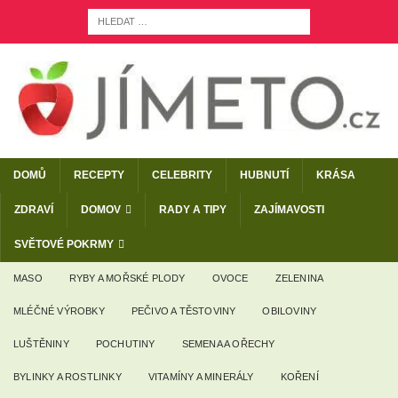
DOMŮ
RECEPTY
CELEBRITY
HUBNUTÍ
KRÁSA
ZDRAVÍ
DOMOV
RADY A TIPY
ZAJÍMAVOSTI
SVĚTOVÉ POKRMY
MASO
RYBY A MOŘSKÉ PLODY
OVOCE
ZELENINA
MLÉČNÉ VÝROBKY
PEČIVO A TĚSTOVINY
OBILOVINY
LUŠTĚNINY
POCHUTINY
SEMENA A OŘECHY
BYLINKY A ROSTLINKY
VITAMÍNY A MINERÁLY
KOŘENÍ