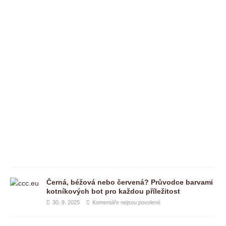
á
ř
e
n
e
j
s
o
u
p
o
v
o
l
e
n
é
Černá, béžová nebo červená? Průvodce barvami
kotníkových bot pro každou příležitost
30. 9. 2025
Komentáře nejsou povolené