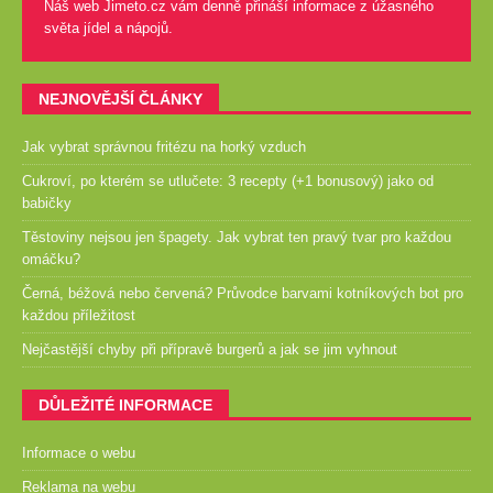
Náš web Jimeto.cz vám denně přináší informace z úžasného
světa jídel a nápojů.
NEJNOVĚJŠÍ ČLÁNKY
Jak vybrat správnou fritézu na horký vzduch
Cukroví, po kterém se utlučete: 3 recepty (+1 bonusový) jako od
babičky
Těstoviny nejsou jen špagety. Jak vybrat ten pravý tvar pro každou
omáčku?
Černá, béžová nebo červená? Průvodce barvami kotníkových bot pro
každou příležitost
Nejčastější chyby při přípravě burgerů a jak se jim vyhnout
DŮLEŽITÉ INFORMACE
Informace o webu
Reklama na webu