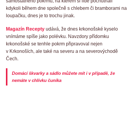
samostatného pokrmu, na kterém si lidé pochutnali
kdykoli během dne společně s chlebem či bramborami na
loupačku, dnes je to trochu jinak.
Magazín Recepty
udává, že dnes krkonošské kyselo
vnímáme spíše jako polévku. Navzdory přídomku
krkonošské se tenhle pokrm připravoval nejen
v Krkonoších, ale také na severu a na severovýchodě
Čech.
Domácí škvarky a sádlo můžete mít i v případě, že
nemáte v chlívku čuníka