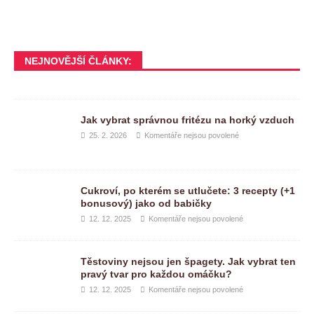
NEJNOVĚJŠÍ ČLÁNKY:
Jak vybrat správnou fritézu na horký vzduch
25. 2. 2026
Komentáře nejsou povolené
Cukroví, po kterém se utlučete: 3 recepty (+1
bonusový) jako od babičky
12. 12. 2025
Komentáře nejsou povolené
Těstoviny nejsou jen špagety. Jak vybrat ten
pravý tvar pro každou omáčku?
12. 12. 2025
Komentáře nejsou povolené