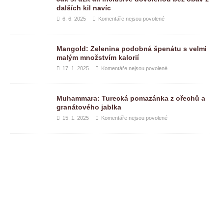
dalších kil navíc
6. 6. 2025
Komentáře nejsou povolené
Mangold: Zelenina podobná špenátu s velmi
malým množstvím kalorií
17. 1. 2025
Komentáře nejsou povolené
Muhammara: Turecká pomazánka z ořechů a
granátového jablka
15. 1. 2025
Komentáře nejsou povolené