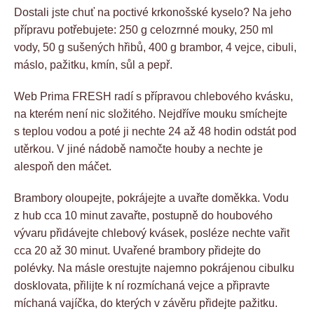
Dostali jste chuť na poctivé krkonošské kyselo? Na jeho
přípravu potřebujete: 250 g celozrnné mouky, 250 ml
vody, 50 g sušených hřibů, 400 g brambor, 4 vejce, cibuli,
máslo, pažitku, kmín, sůl a pepř.
Web Prima FRESH radí s přípravou chlebového kvásku,
na kterém není nic složitého. Nejdříve mouku smíchejte
s teplou vodou a poté ji nechte 24 až 48 hodin odstát pod
utěrkou. V jiné nádobě namočte houby a nechte je
alespoň den máčet.
Brambory oloupejte, pokrájejte a uvařte doměkka. Vodu
z hub cca 10 minut zavařte, postupně do houbového
vývaru přidávejte chlebový kvásek, posléze nechte vařit
cca 20 až 30 minut. Uvařené brambory přidejte do
polévky. Na másle orestujte najemno pokrájenou cibulku
dosklovata, přilijte k ní rozmíchaná vejce a připravte
míchaná vajíčka, do kterých v závěru přidejte pažitku.