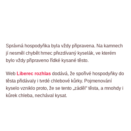
Správná hospodyňka byla vždy připravena. Na kamnech
jí nesměl chybět hrnec přezdívaný kyselák, ve kterém
bylo vždy připraveno řídké kysané těsto.
Web
Liberec rozhlas
dodává, že spořivé hospodyňky do
těsta přidávaly i tvrdé chlebové kůrky. Pojmenování
kyselo vzniklo proto, že se tento „záděl“ těsta, a mnohdy i
kůrek chleba, nechával kysat.