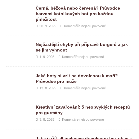
Černá, béžová nebo červená? Průvodce
barvami kotníkových bot pro každou
příležitost
30. 9. 2025
Komentáře nejsou povolené
Nejčastější chyby při přípravě burgerů a jak
se jim vyhnout
1. 9. 2025
Komentáře nejsou povolené
Jaké boty si vzít na dovolenou k moři?
Průvodce pro muže
13. 8. 2025
Komentáře nejsou povolené
Kreativní zavařování: 5 neobvyklých receptů
pro gurmány
3. 8. 2025
Komentáře nejsou povolené
Jak si užít all inclusive dovolenou bez obav z