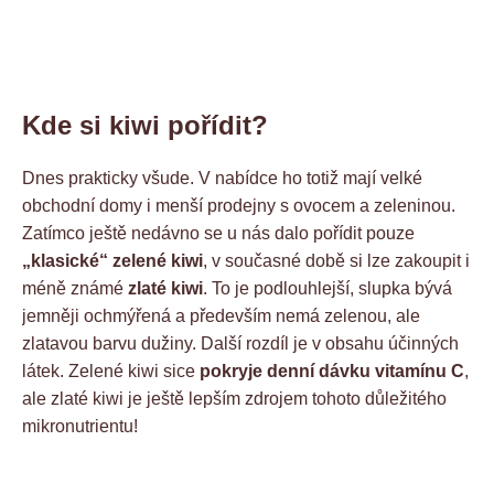
Kde si kiwi pořídit?
Dnes prakticky všude. V nabídce ho totiž mají velké
obchodní domy i menší prodejny s ovocem a zeleninou.
Zatímco ještě nedávno se u nás dalo pořídit pouze
„klasické“ zelené kiwi
, v současné době si lze zakoupit i
méně známé
zlaté kiwi
. To je podlouhlejší, slupka bývá
jemněji ochmýřená a především nemá zelenou, ale
zlatavou barvu dužiny. Další rozdíl je v obsahu účinných
látek. Zelené kiwi sice
pokryje denní dávku vitamínu C
,
ale zlaté kiwi je ještě lepším zdrojem tohoto důležitého
mikronutrientu!