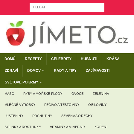
DOMŮ
RECEPTY
CELEBRITY
HUBNUTÍ
KRÁSA
ZDRAVÍ
DOMOV
RADY A TIPY
ZAJÍMAVOSTI
SVĚTOVÉ POKRMY
MASO
RYBY A MOŘSKÉ PLODY
OVOCE
ZELENINA
MLÉČNÉ VÝROBKY
PEČIVO A TĚSTOVINY
OBILOVINY
LUŠTĚNINY
POCHUTINY
SEMENA A OŘECHY
BYLINKY A ROSTLINKY
VITAMÍNY A MINERÁLY
KOŘENÍ