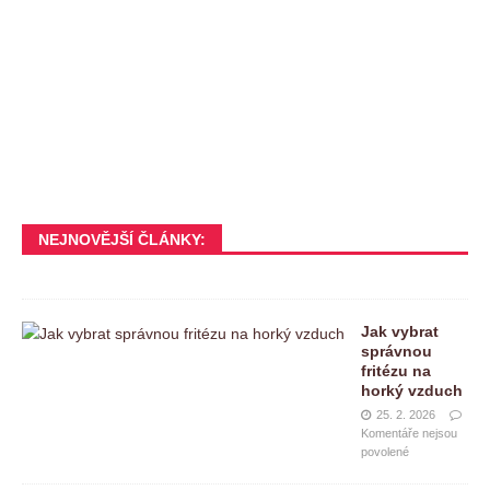
NEJNOVĚJŠÍ ČLÁNKY:
Jak vybrat
správnou
fritézu na
horký vzduch
25. 2. 2026
Komentáře nejsou
povolené