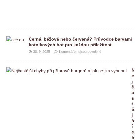
e
n
é
Černá, béžová nebo červená? Průvodce barvami
kotníkových bot pro každou příležitost
30. 9. 2025
Komentáře nejsou povolené
N
e
j
č
a
s
t
ě
j
š
í
c
h