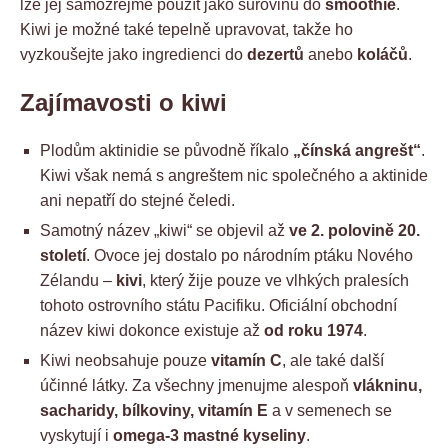
lze jej samozřejmě použít jako surovinu do
smoothie
.
Kiwi je možné také tepelně upravovat, takže ho
vyzkoušejte jako ingredienci do
dezertů
anebo
koláčů
.
Zajímavosti o kiwi
Plodům aktinidie se původně říkalo
„čínská angrešt“
.
Kiwi však nemá s angreštem nic společného a aktinide
ani nepatří do stejné čeledi.
Samotný název „kiwi“ se objevil až
ve 2. polovině 20.
století
. Ovoce jej dostalo po národním ptáku Nového
Zélandu –
kivi
, který žije pouze ve vlhkých pralesích
tohoto ostrovního státu Pacifiku. Oficiální obchodní
název kiwi dokonce existuje až
od roku 1974
.
Kiwi neobsahuje pouze
vitamín C
, ale také další
účinné látky. Za všechny jmenujme alespoň
vlákninu,
sacharidy, bílkoviny, vitamín E
a v semenech se
vyskytují i
omega-3 mastné kyseliny
.