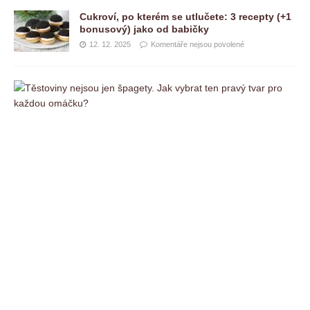
Cukroví, po kterém se utlučete: 3 recepty (+1
bonusový) jako od babičky
12. 12. 2025
Komentáře nejsou povolené
T
ě
s
t
o
v
i
n
y
n
e
j
s
o
u
j
e
n