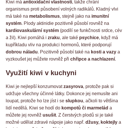
Kiwi má
antioxidační vlastnosti
, takže chrání
organismus proti působení volných radikálů. Kladný vlvi
má také na
metabolismus
, stejně jako na
imunitní
systém
. Plody aktinidie pozitivně působí rovněž na
kardiovaskulární systém
(podílí se funkčnosti srdce, cév
a žil). Kiwi pomáhá i
zraku
, ale také
psychice
, když má
kupříkladu vliv na produkci hormonů, které podporují
dobrou náladu
. Pozitivně působí také na
kosti a vazy
a
vyzkoušet jej můžete rovněž při
chřipce a nachlazení
.
Využití kiwi v kuchyni
Kiwi je nejlepší konzumovat
zasyrova
, protože pak si
udržuje všechny účinné látky. Dokonce jej nemusíte ani
loupat, protože ho lze jíst i se
slupkou
, ačkoli to většina
lidí nedělá. Kiwi se hodí do
kompotů či marmelád
a
můžete jej rovněž
usušit
. Z čerstvých plodů si je také
možné udělat zdravé nápoje jako např.
džusy, koktejly
a