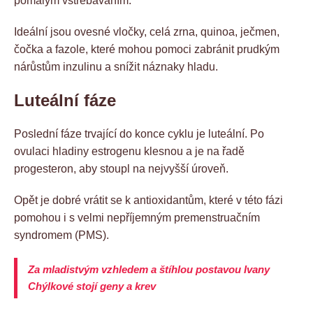
pomalým vstřebáváním.
Ideální jsou ovesné vločky, celá zrna, quinoa, ječmen,
čočka a fazole, které mohou pomoci zabránit prudkým
nárůstům inzulinu a snížit náznaky hladu.
Luteální fáze
Poslední fáze trvající do konce cyklu je luteální. Po
ovulaci hladiny estrogenu klesnou a je na řadě
progesteron, aby stoupl na nejvyšší úroveň.
Opět je dobré vrátit se k antioxidantům, které v této fázi
pomohou i s velmi nepříjemným premenstruačním
syndromem (PMS).
Za mladistvým vzhledem a štíhlou postavou Ivany
Chýlkové stojí geny a krev