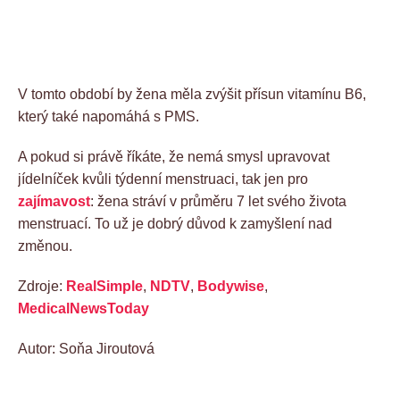
V tomto období by žena měla zvýšit přísun vitamínu B6,
který také napomáhá s PMS.
A pokud si právě říkáte, že nemá smysl upravovat
jídelníček kvůli týdenní menstruaci, tak jen pro
zajímavost
: žena stráví v průměru 7 let svého života
menstruací. To už je dobrý důvod k zamyšlení nad
změnou.
Zdroje:
RealSimple
,
NDTV
,
Bodywise
,
MedicalNewsToday
Autor: Soňa Jiroutová