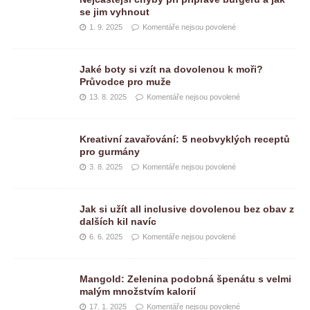
se jim vyhnout
1. 9. 2025
Komentáře nejsou povolené
Jaké boty si vzít na dovolenou k moři?
Průvodce pro muže
13. 8. 2025
Komentáře nejsou povolené
Kreativní zavařování: 5 neobvyklých receptů
pro gurmány
3. 8. 2025
Komentáře nejsou povolené
Jak si užít all inclusive dovolenou bez obav z
dalších kil navíc
6. 6. 2025
Komentáře nejsou povolené
Mangold: Zelenina podobná špenátu s velmi
malým množstvím kalorií
17. 1. 2025
Komentáře nejsou povolené