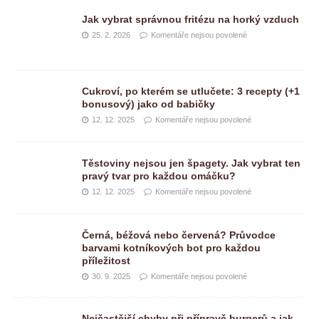
Jak vybrat správnou fritézu na horký vzduch
25. 2. 2026
Komentáře nejsou povolené
Cukroví, po kterém se utlučete: 3 recepty (+1
bonusový) jako od babičky
12. 12. 2025
Komentáře nejsou povolené
Těstoviny nejsou jen špagety. Jak vybrat ten
pravý tvar pro každou omáčku?
12. 12. 2025
Komentáře nejsou povolené
Černá, béžová nebo červená? Průvodce
barvami kotníkových bot pro každou
příležitost
30. 9. 2025
Komentáře nejsou povolené
Nejčastější chyby při přípravě burgerů a jak