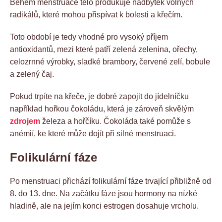
Během menstruace tělo produkuje nadbytek volných
radikálů, které mohou přispívat k bolesti a křečím.
Toto období je tedy vhodné pro vysoký příjem
antioxidantů, mezi které patří zelená zelenina, ořechy,
celozrnné výrobky, sladké brambory, červené zelí, bobule
a zelený čaj.
Pokud trpíte na křeče, je dobré zapojit do jídelníčku
například hořkou čokoládu, která je zároveň skvělým
zdrojem
železa a hořčíku. Čokoláda také pomůže s
anémií, ke které může dojít při silné menstruaci.
Folikulární fáze
Po menstruaci přichází folikulární fáze trvající přibližně od
8. do 13. dne. Na začátku fáze jsou hormony na nízké
hladině, ale na jejím konci estrogen dosahuje vrcholu.