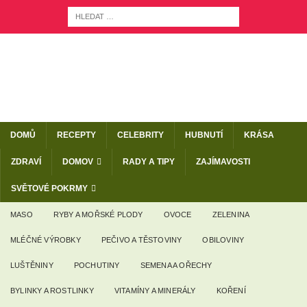
DOMŮ
RECEPTY
CELEBRITY
HUBNUTÍ
KRÁSA
ZDRAVÍ
DOMOV
RADY A TIPY
ZAJÍMAVOSTI
SVĚTOVÉ POKRMY
MASO
RYBY A MOŘSKÉ PLODY
OVOCE
ZELENINA
MLÉČNÉ VÝROBKY
PEČIVO A TĚSTOVINY
OBILOVINY
LUŠTĚNINY
POCHUTINY
SEMENA A OŘECHY
BYLINKY A ROSTLINKY
VITAMÍNY A MINERÁLY
KOŘENÍ