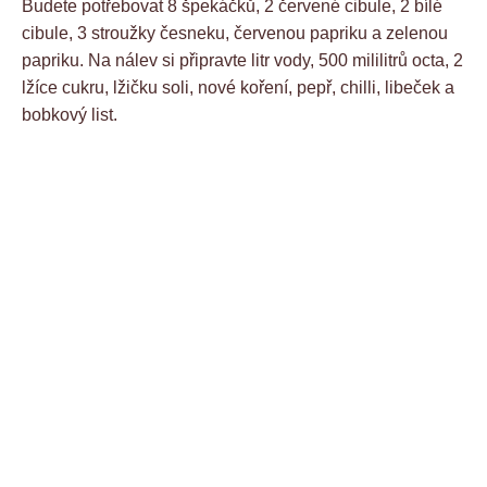
Budete potřebovat 8 špekáčků, 2 červené cibule, 2 bílé
cibule, 3 stroužky česneku, červenou papriku a zelenou
papriku. Na nálev si připravte litr vody, 500 mililitrů octa, 2
lžíce cukru, lžičku soli, nové koření, pepř, chilli, libeček a
bobkový list.