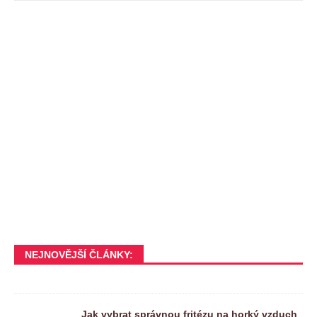
NEJNOVĚJŠÍ ČLÁNKY:
Jak vybrat správnou fritézu na horký vzduch