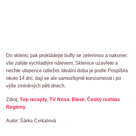
Do sklenic pak prokládejte buřty se zeleninou a nakonec
vše zalijte vychladlým nálevem. Sklenice uzavřete a
nechte utopence odležet. Ideální doba je podle Pospíšila
okolo 14 dní, dají se ale samozřejmě konzumovat i po
výše zmíněných pěti dnech.
Zdroj:
Top recepty
,
TV Nova
,
Blesk
,
Český rozhlas
Regiony
Autor: Šárka Cvrkalová