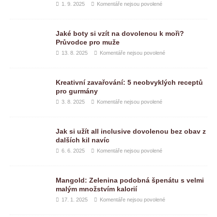
1. 9. 2025
Komentáře nejsou povolené
Jaké boty si vzít na dovolenou k moři?
Průvodce pro muže
13. 8. 2025
Komentáře nejsou povolené
Kreativní zavařování: 5 neobvyklých receptů
pro gurmány
3. 8. 2025
Komentáře nejsou povolené
Jak si užít all inclusive dovolenou bez obav z
dalších kil navíc
6. 6. 2025
Komentáře nejsou povolené
Mangold: Zelenina podobná špenátu s velmi
malým množstvím kalorií
17. 1. 2025
Komentáře nejsou povolené