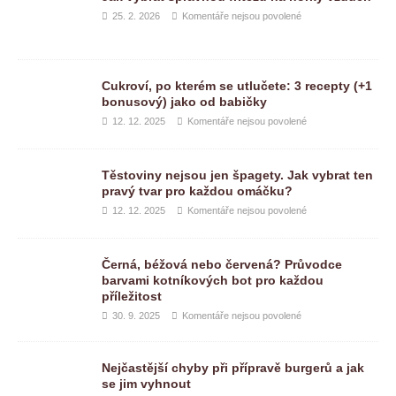
25. 2. 2026
Komentáře nejsou povolené
Cukroví, po kterém se utlučete: 3 recepty (+1
bonusový) jako od babičky
12. 12. 2025
Komentáře nejsou povolené
Těstoviny nejsou jen špagety. Jak vybrat ten
pravý tvar pro každou omáčku?
12. 12. 2025
Komentáře nejsou povolené
Černá, béžová nebo červená? Průvodce
barvami kotníkových bot pro každou
příležitost
30. 9. 2025
Komentáře nejsou povolené
Nejčastější chyby při přípravě burgerů a jak
se jim vyhnout