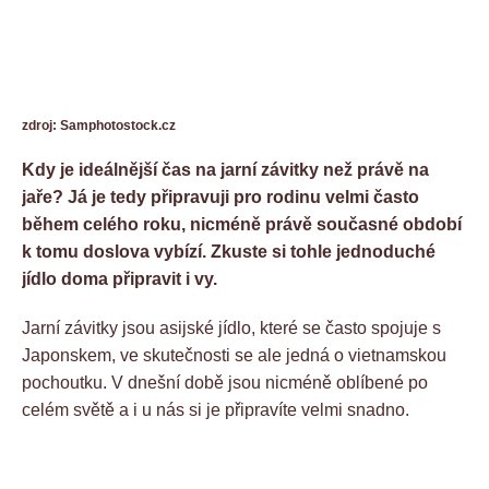
zdroj: Samphotostock.cz
Kdy je ideálnější čas na jarní závitky než právě na
jaře? Já je tedy připravuji pro rodinu velmi často
během celého roku, nicméně právě současné období
k tomu doslova vybízí. Zkuste si tohle jednoduché
jídlo doma připravit i vy.
Jarní závitky jsou asijské jídlo, které se často spojuje s
Japonskem, ve skutečnosti se ale jedná o vietnamskou
pochoutku. V dnešní době jsou nicméně oblíbené po
celém světě a i u nás si je připravíte velmi snadno.