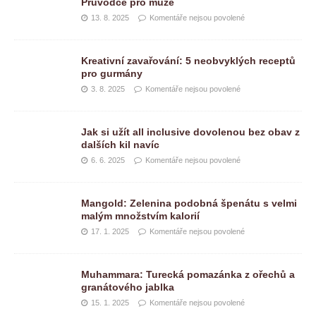
Průvodce pro muže
13. 8. 2025
Komentáře nejsou povolené
Kreativní zavařování: 5 neobvyklých receptů
pro gurmány
3. 8. 2025
Komentáře nejsou povolené
Jak si užít all inclusive dovolenou bez obav z
dalších kil navíc
6. 6. 2025
Komentáře nejsou povolené
Mangold: Zelenina podobná špenátu s velmi
malým množstvím kalorií
17. 1. 2025
Komentáře nejsou povolené
Muhammara: Turecká pomazánka z ořechů a
granátového jablka
15. 1. 2025
Komentáře nejsou povolené