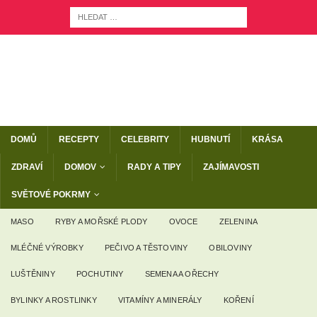
DOMŮ
RECEPTY
CELEBRITY
HUBNUTÍ
KRÁSA
ZDRAVÍ
DOMOV
RADY A TIPY
ZAJÍMAVOSTI
SVĚTOVÉ POKRMY
MASO
RYBY A MOŘSKÉ PLODY
OVOCE
ZELENINA
MLÉČNÉ VÝROBKY
PEČIVO A TĚSTOVINY
OBILOVINY
LUŠTĚNINY
POCHUTINY
SEMENA A OŘECHY
BYLINKY A ROSTLINKY
VITAMÍNY A MINERÁLY
KOŘENÍ