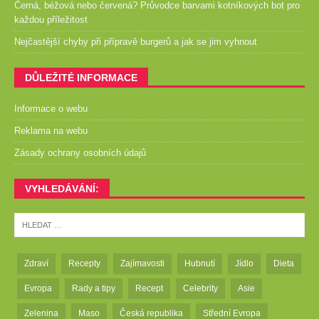
Černá, béžová nebo červená? Průvodce barvami kotníkových bot pro
každou příležitost
Nejčastější chyby při přípravě burgerů a jak se jim vyhnout
DŮLEŽITÉ INFORMACE
Informace o webu
Reklama na webu
Zásady ochrany osobních údajů
VYHLEDÁVÁNÍ:
Zdraví
Recepty
Zajímavosti
Hubnutí
Jídlo
Dieta
Evropa
Rady a tipy
Recept
Celebrity
Asie
Zelenina
Maso
Česká republika
Střední Evropa