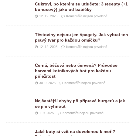
Cukroví, po kterém se utlučete: 3 recepty (+1
bonusový) jako od babičky
12. 12. 2025
Komentáře nejsou povolené
Těstoviny nejsou jen špagety. Jak vybrat ten
pravý tvar pro každou omáčku?
12. 12. 2025
Komentáře nejsou povolené
Černá, béžová nebo červená? Průvodce
barvami kotníkových bot pro každou
příležitost
30. 9. 2025
Komentáře nejsou povolené
Nejčastější chyby při přípravě burgerů a jak
se jim vyhnout
1. 9. 2025
Komentáře nejsou povolené
Jaké boty si vzít na dovolenou k moři?