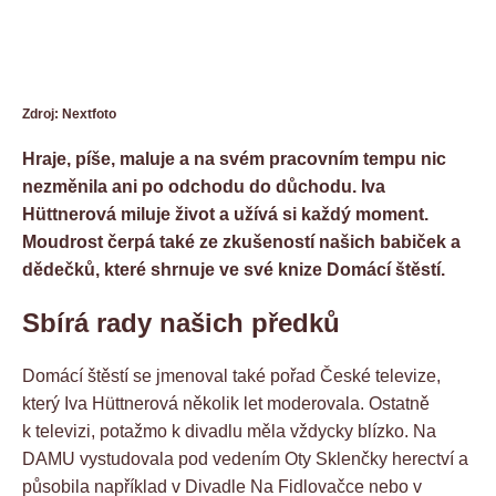
Zdroj: Nextfoto
Hraje, píše, maluje a na svém pracovním tempu nic
nezměnila ani po odchodu do důchodu. Iva
Hüttnerová miluje život a užívá si každý moment.
Moudrost čerpá také ze zkušeností našich babiček a
dědečků, které shrnuje ve své knize Domácí štěstí.
Sbírá rady našich předků
Domácí štěstí se jmenoval také pořad České televize,
který Iva Hüttnerová několik let moderovala. Ostatně
k televizi, potažmo k divadlu měla vždycky blízko. Na
DAMU vystudovala pod vedením Oty Sklenčky herectví a
působila například v Divadle Na Fidlovačce nebo v