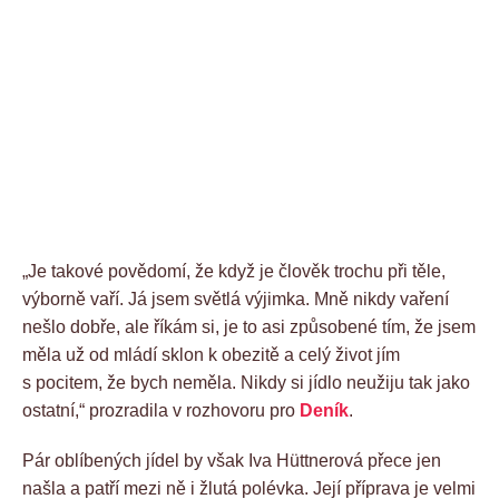
„Je takové povědomí, že když je člověk trochu při těle,
výborně vaří. Já jsem světlá výjimka. Mně nikdy vaření
nešlo dobře, ale říkám si, je to asi způsobené tím, že jsem
měla už od mládí sklon k obezitě a celý život jím
s pocitem, že bych neměla. Nikdy si jídlo neužiju tak jako
ostatní,“ prozradila v rozhovoru pro
Deník
.
Pár oblíbených jídel by však Iva Hüttnerová přece jen
našla a patří mezi ně i žlutá polévka. Její příprava je velmi