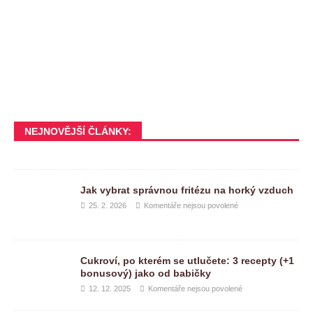
NEJNOVĚJŠÍ ČLÁNKY:
Jak vybrat správnou fritézu na horký vzduch
25. 2. 2026
Komentáře nejsou povolené
Cukroví, po kterém se utlučete: 3 recepty (+1
bonusový) jako od babičky
12. 12. 2025
Komentáře nejsou povolené