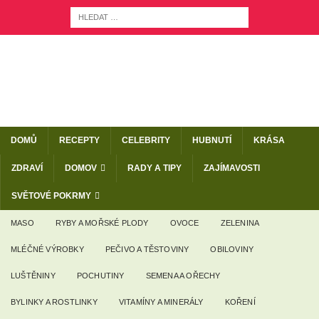
DOMŮ
RECEPTY
CELEBRITY
HUBNUTÍ
KRÁSA
ZDRAVÍ
DOMOV
RADY A TIPY
ZAJÍMAVOSTI
SVĚTOVÉ POKRMY
MASO
RYBY A MOŘSKÉ PLODY
OVOCE
ZELENINA
MLÉČNÉ VÝROBKY
PEČIVO A TĚSTOVINY
OBILOVINY
LUŠTĚNINY
POCHUTINY
SEMENA A OŘECHY
BYLINKY A ROSTLINKY
VITAMÍNY A MINERÁLY
KOŘENÍ