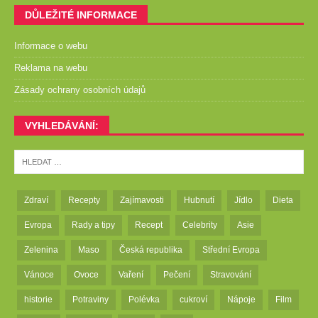
DŮLEŽITÉ INFORMACE
Informace o webu
Reklama na webu
Zásady ochrany osobních údajů
VYHLEDÁVÁNÍ:
Zdraví
Recepty
Zajímavosti
Hubnutí
Jídlo
Dieta
Evropa
Rady a tipy
Recept
Celebrity
Asie
Zelenina
Maso
Česká republika
Střední Evropa
Vánoce
Ovoce
Vaření
Pečení
Stravování
historie
Potraviny
Polévka
cukroví
Nápoje
Film