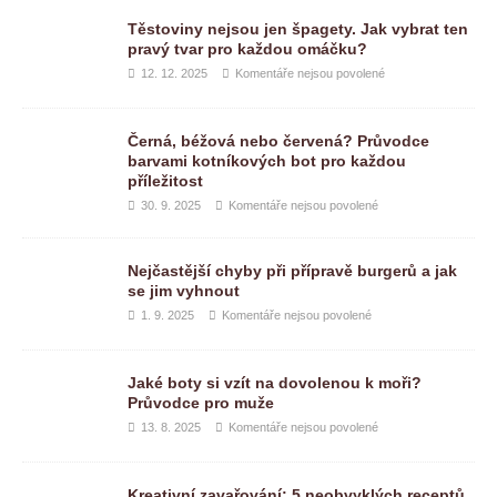
Těstoviny nejsou jen špagety. Jak vybrat ten
pravý tvar pro každou omáčku?
12. 12. 2025
Komentáře nejsou povolené
Černá, béžová nebo červená? Průvodce
barvami kotníkových bot pro každou
příležitost
30. 9. 2025
Komentáře nejsou povolené
Nejčastější chyby při přípravě burgerů a jak
se jim vyhnout
1. 9. 2025
Komentáře nejsou povolené
Jaké boty si vzít na dovolenou k moři?
Průvodce pro muže
13. 8. 2025
Komentáře nejsou povolené
Kreativní zavařování: 5 neobvyklých receptů