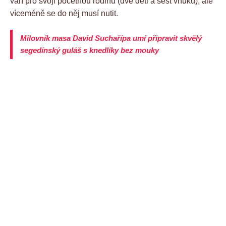
vaří pro svoji početnou rodinu (dvě děti a šest vnuků), ale
víceméně se do něj musí nutit.
Milovník masa David Suchařípa umí připravit skvělý
segedínský guláš s knedlíky bez mouky