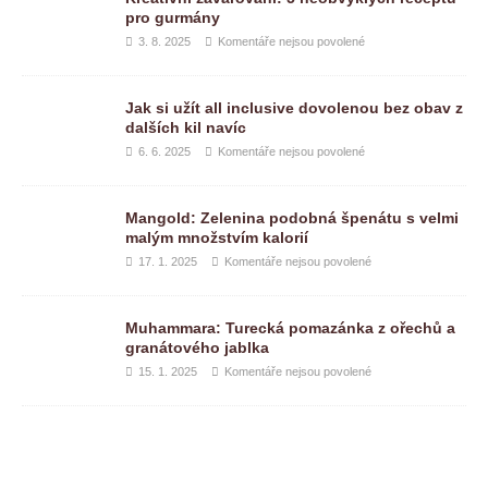
pro gurmány
3. 8. 2025
Komentáře nejsou povolené
Jak si užít all inclusive dovolenou bez obav z
dalších kil navíc
6. 6. 2025
Komentáře nejsou povolené
Mangold: Zelenina podobná špenátu s velmi
malým množstvím kalorií
17. 1. 2025
Komentáře nejsou povolené
Muhammara: Turecká pomazánka z ořechů a
granátového jablka
15. 1. 2025
Komentáře nejsou povolené