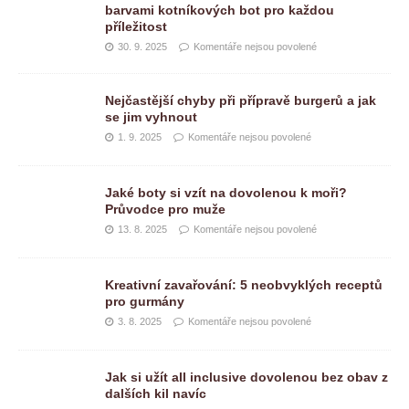
barvami kotníkových bot pro každou
příležitost
30. 9. 2025
Komentáře nejsou povolené
Nejčastější chyby při přípravě burgerů a jak
se jim vyhnout
1. 9. 2025
Komentáře nejsou povolené
Jaké boty si vzít na dovolenou k moři?
Průvodce pro muže
13. 8. 2025
Komentáře nejsou povolené
Kreativní zavařování: 5 neobvyklých receptů
pro gurmány
3. 8. 2025
Komentáře nejsou povolené
Jak si užít all inclusive dovolenou bez obav z
dalších kil navíc