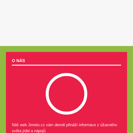
O NÁS
Náš web Jimeto.cz vám denně přináší informace z úžasného
světa jídel a nápojů.