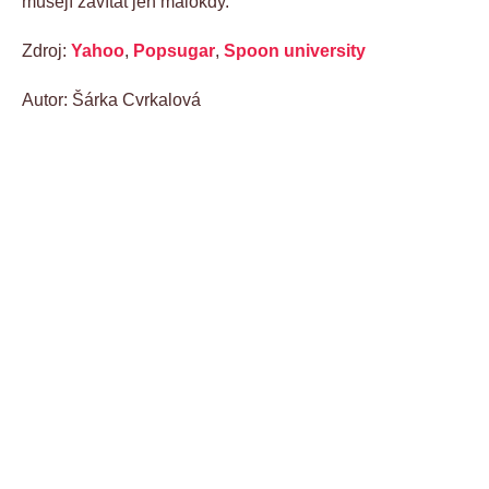
musejí zavítat jen málokdy.
Zdroj:
Yahoo
,
Popsugar
,
Spoon university
Autor: Šárka Cvrkalová