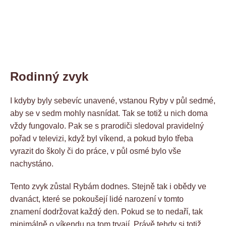
Rodinný zvyk
I kdyby byly sebevíc unavené, vstanou Ryby v půl sedmé,
aby se v sedm mohly nasnídat. Tak se totiž u nich doma
vždy fungovalo. Pak se s prarodiči sledoval pravidelný
pořad v televizi, když byl víkend, a pokud bylo třeba
vyrazit do školy či do práce, v půl osmé bylo vše
nachystáno.
Tento zvyk zůstal Rybám dodnes. Stejně tak i obědy ve
dvanáct, které se pokoušejí lidé narození v tomto
znamení dodržovat každý den. Pokud se to nedaří, tak
minimálně o víkendu na tom trvají. Právě tehdy si totiž