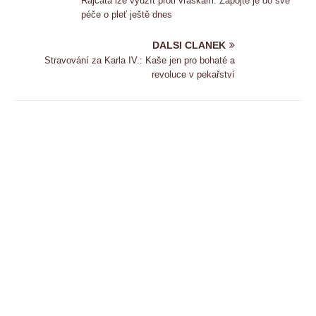
Rajčata lze využít proti vráskám. Zapojte je do své
péče o pleť ještě dnes
DALSI CLANEK
Stravování za Karla IV.: Kaše jen pro bohaté a
revoluce v pekařství