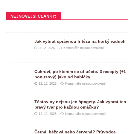
NEJNOVĚJŠÍ ČLÁNKY:
Jak vybrat správnou fritézu na horký vzduch
25. 2. 2026
Komentáře nejsou povolené
Cukroví, po kterém se utlučete: 3 recepty (+1
bonusový) jako od babičky
12. 12. 2025
Komentáře nejsou povolené
Těstoviny nejsou jen špagety. Jak vybrat ten
pravý tvar pro každou omáčku?
12. 12. 2025
Komentáře nejsou povolené
Černá, béžová nebo červená? Průvodce