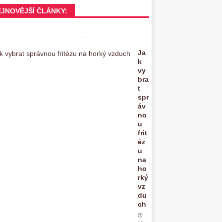
EJNOVĚJŠÍ ČLÁNKY:
Ja
k
vy
bra
t
spr
áv
no
u
frit
éz
u
na
ho
rký
vz
du
ch