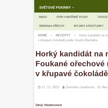
SVĚTOVÉ POKRMY
MASO
RYBY A MOŘSKÉ PLODY
OVOCE
SEMENA A OŘECHY
BYLINKY A ROSTLINKY
HOME
RECEPTY
Horký kandidát na n
v křupavé čokoládě podle Josefa Maršálka
Horký kandidát na n
Foukané ořechové 
v křupavé čokoládě
17. 12. 2023
Dominika Jandorová
Rec
Zdroj: Shutterstock