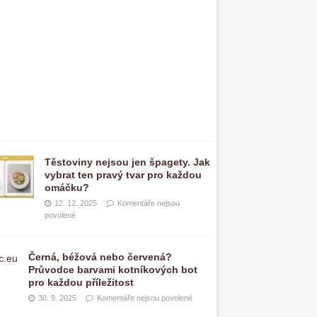
o
u
p
o
v
o
l
e
n
é
Těstoviny nejsou jen špagety. Jak
vybrat ten pravý tvar pro každou
omáčku?
12. 12. 2025
Komentáře nejsou
povolené
Černá, béžová nebo červená?
Průvodce barvami kotníkových bot
pro každou příležitost
30. 9. 2025
Komentáře nejsou povolené