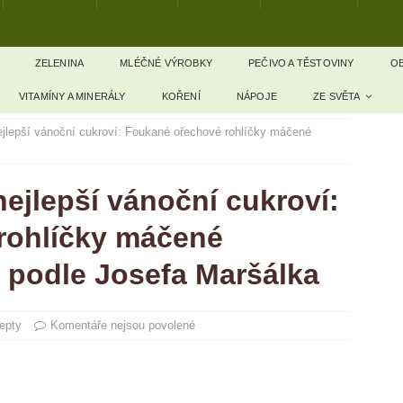
ZELENINA
MLÉČNÉ VÝROBKY
PEČIVO A TĚSTOVINY
OB
VITAMÍNY A MINERÁLY
KOŘENÍ
NÁPOJE
ZE SVĚTA
ejlepší vánoční cukroví: Foukané ořechové rohlíčky máčené
ejlepší vánoční cukroví:
rohlíčky máčené
 podle Josefa Maršálka
epty
Komentáře nejsou povolené