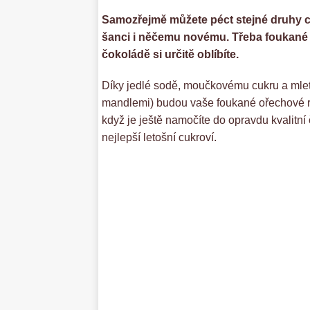
Samozřejmě můžete péct stejné druhy cu
šanci i něčemu novému. Třeba foukané 
čokoládě si určitě oblíbíte.
Díky jedlé sodě, moučkovému cukru a mle
mandlemi) budou vaše foukané ořechové ro
když je ještě namočíte do opravdu kvalitn
nejlepší letošní cukroví.