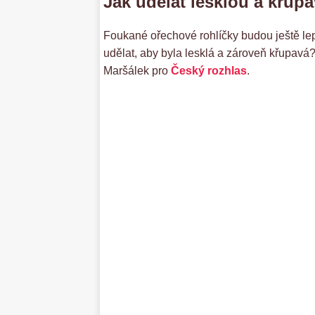
Jak udělat lesklou a křu
Foukané ořechové rohlíčky budou ještě lepš
udělat, aby byla lesklá a zároveň křupavá
Maršálek pro
Český rozhlas
.