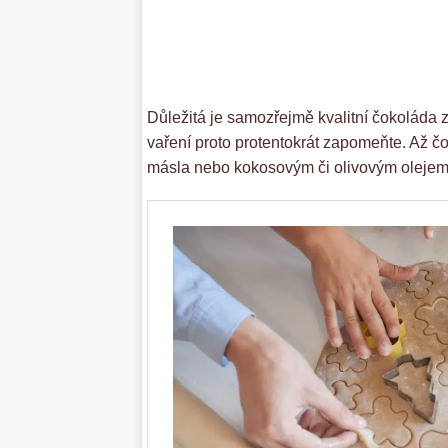
Důležitá je samozřejmě kvalitní čokoláda
vaření proto protentokrát zapomeňte. Až č
másla nebo kokosovým či olivovým olejem