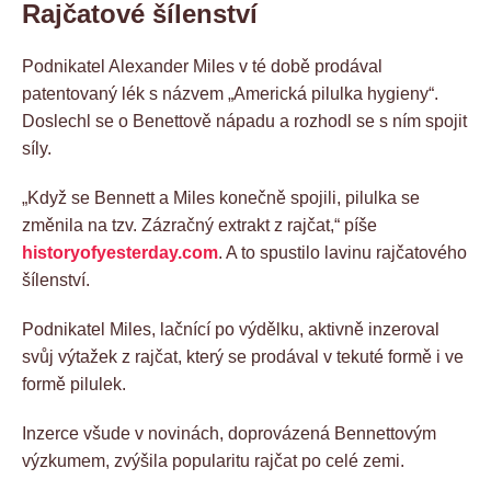
Rajčatové šílenství
Podnikatel Alexander Miles v té době prodával
patentovaný lék s názvem „Americká pilulka hygieny“.
Doslechl se o Benettově nápadu a rozhodl se s ním spojit
síly.
„Když se Bennett a Miles konečně spojili, pilulka se
změnila na tzv. Zázračný extrakt z rajčat,“ píše
historyofyesterday.com
. A to spustilo lavinu rajčatového
šílenství.
Podnikatel Miles, lačnící po výdělku, aktivně inzeroval
svůj výtažek z rajčat, který se prodával v tekuté formě i ve
formě pilulek.
Inzerce všude v novinách, doprovázená Bennettovým
výzkumem, zvýšila popularitu rajčat po celé zemi.