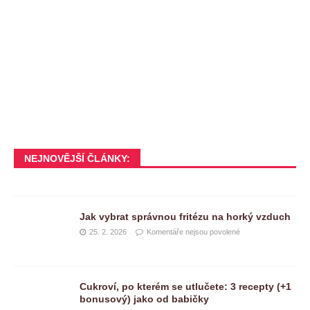
NEJNOVĚJŠÍ ČLÁNKY:
Jak vybrat správnou fritézu na horký vzduch
25. 2. 2026
Komentáře nejsou povolené
Cukroví, po kterém se utlučete: 3 recepty (+1
bonusový) jako od babičky