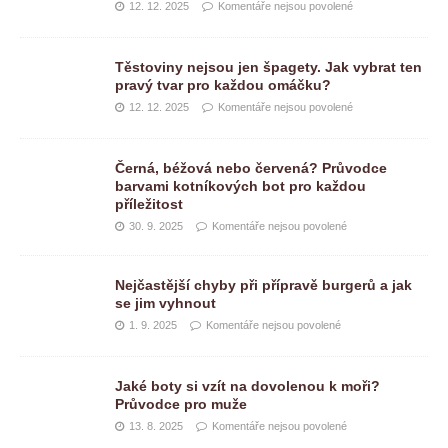
12. 12. 2025
Komentáře nejsou povolené
Těstoviny nejsou jen špagety. Jak vybrat ten
pravý tvar pro každou omáčku?
12. 12. 2025
Komentáře nejsou povolené
Černá, béžová nebo červená? Průvodce
barvami kotníkových bot pro každou
příležitost
30. 9. 2025
Komentáře nejsou povolené
Nejčastější chyby při přípravě burgerů a jak
se jim vyhnout
1. 9. 2025
Komentáře nejsou povolené
Jaké boty si vzít na dovolenou k moři?
Průvodce pro muže
13. 8. 2025
Komentáře nejsou povolené