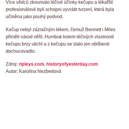
Více vědců zkoumalo léčivé účinky kečupu a lékařští
profesionálové byli schopni vyvrátit tvrzení, která byla
učiněna jako pouhý podvod.
Kečup nebyl zázračným lékem, čemuž Bennett i Miles
přiměli národ věřit. Humbuk kolem léčivých vlastností
kečupu brzy utichl a z kečupu se stalo jen oblíbené
dochucovadlo.
Zdroj:
ripleys.com
,
historyofyesterday.com
Autor: Karolína Nezbedová