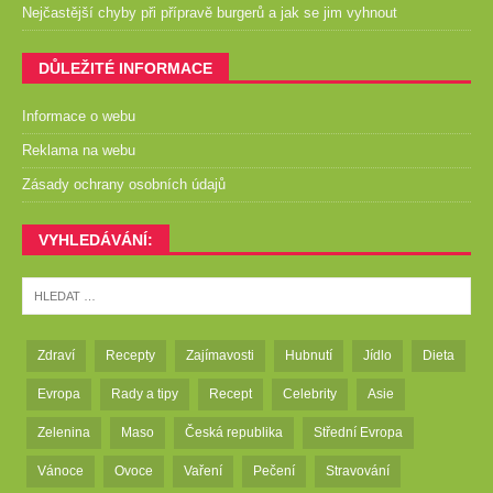
Nejčastější chyby při přípravě burgerů a jak se jim vyhnout
DŮLEŽITÉ INFORMACE
Informace o webu
Reklama na webu
Zásady ochrany osobních údajů
VYHLEDÁVÁNÍ:
Zdraví
Recepty
Zajímavosti
Hubnutí
Jídlo
Dieta
Evropa
Rady a tipy
Recept
Celebrity
Asie
Zelenina
Maso
Česká republika
Střední Evropa
Vánoce
Ovoce
Vaření
Pečení
Stravování