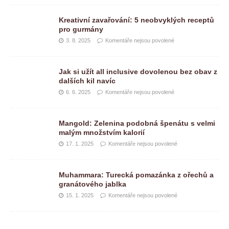
Kreativní zavařování: 5 neobvyklých receptů
pro gurmány
3. 8. 2025
Komentáře nejsou povolené
Jak si užít all inclusive dovolenou bez obav z
dalších kil navíc
6. 6. 2025
Komentáře nejsou povolené
Mangold: Zelenina podobná špenátu s velmi
malým množstvím kalorií
17. 1. 2025
Komentáře nejsou povolené
Muhammara: Turecká pomazánka z ořechů a
granátového jablka
15. 1. 2025
Komentáře nejsou povolené