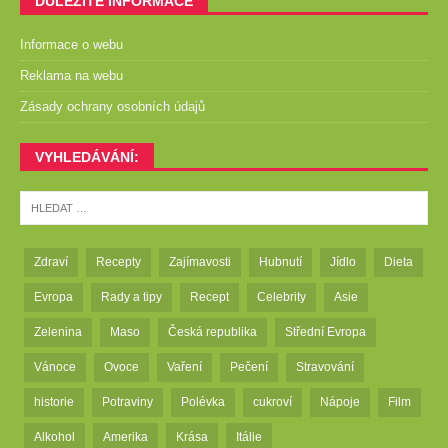
DŮLEŽITÉ INFORMACE
Informace o webu
Reklama na webu
Zásady ochrany osobních údajů
VYHLEDÁVÁNÍ:
Zdraví
Recepty
Zajímavosti
Hubnutí
Jídlo
Dieta
Evropa
Rady a tipy
Recept
Celebrity
Asie
Zelenina
Maso
Česká republika
Střední Evropa
Vánoce
Ovoce
Vaření
Pečení
Stravování
historie
Potraviny
Polévka
cukroví
Nápoje
Film
Alkohol
Amerika
Krása
Itálie