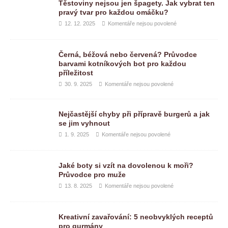
Těstoviny nejsou jen špagety. Jak vybrat ten
pravý tvar pro každou omáčku?
12. 12. 2025
Komentáře nejsou povolené
Černá, béžová nebo červená? Průvodce
barvami kotníkových bot pro každou
příležitost
30. 9. 2025
Komentáře nejsou povolené
Nejčastější chyby při přípravě burgerů a jak
se jim vyhnout
1. 9. 2025
Komentáře nejsou povolené
Jaké boty si vzít na dovolenou k moři?
Průvodce pro muže
13. 8. 2025
Komentáře nejsou povolené
Kreativní zavařování: 5 neobvyklých receptů
pro gurmány