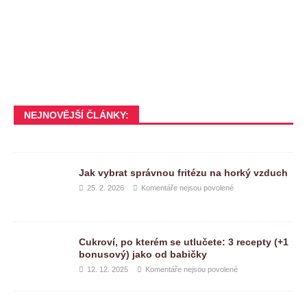
NEJNOVĚJŠÍ ČLÁNKY:
Jak vybrat správnou fritézu na horký vzduch
25. 2. 2026
Komentáře nejsou povolené
Cukroví, po kterém se utlučete: 3 recepty (+1
bonusový) jako od babičky
12. 12. 2025
Komentáře nejsou povolené