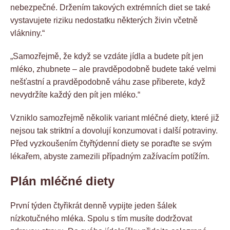
nebezpečné. Držením takových extrémních diet se také
vystavujete riziku nedostatku některých živin včetně
vlákniny.“
„Samozřejmě, že když se vzdáte jídla a budete pít jen
mléko, zhubnete – ale pravděpodobně budete také velmi
nešťastní a pravděpodobně váhu zase přiberete, když
nevydržíte každý den pít jen mléko.“
Vzniklo samozřejmě několik variant mléčné diety, které již
nejsou tak striktní a dovolují konzumovat i další potraviny.
Před vyzkoušením čtyřtýdenní diety se poraďte se svým
lékařem, abyste zamezili případným zažívacím potížím.
Plán mléčné diety
První týden čtyřikrát denně vypijte jeden šálek
nízkotučného mléka. Spolu s tím musíte dodržovat