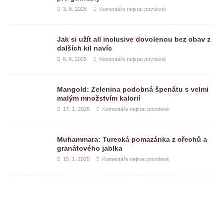
3. 8. 2025
Komentáře nejsou povolené
Jak si užít all inclusive dovolenou bez obav z
dalších kil navíc
6. 6. 2025
Komentáře nejsou povolené
Mangold: Zelenina podobná špenátu s velmi
malým množstvím kalorií
17. 1. 2025
Komentáře nejsou povolené
Muhammara: Turecká pomazánka z ořechů a
granátového jablka
15. 1. 2025
Komentáře nejsou povolené