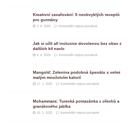
Kreativní zavařování: 5 neobvyklých receptů
pro gurmány
3. 8. 2025
Komentáře nejsou povolené
Jak si užít all inclusive dovolenou bez obav z
dalších kil navíc
6. 6. 2025
Komentáře nejsou povolené
Mangold: Zelenina podobná špenátu s velmi
malým množstvím kalorií
17. 1. 2025
Komentáře nejsou povolené
Muhammara: Turecká pomazánka z ořechů a
granátového jablka
15. 1. 2025
Komentáře nejsou povolené