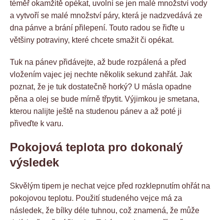
téměř okamžitě opékat, uvolní se jen malé množství vody
a vytvoří se malé množství páry, která je nadzvedává ze
dna pánve a brání přilepení. Touto radou se řiďte u
většiny potraviny, které chcete smažit či opékat.
Tuk na pánev přidávejte, až bude rozpálená a před
vložením vajec jej nechte několik sekund zahřát. Jak
poznat, že je tuk dostatečně horký? U másla opadne
pěna a olej se bude mírně třpytit. Výjimkou je smetana,
kterou nalijte ještě na studenou pánev a až poté ji
přiveďte k varu.
Pokojová teplota pro dokonalý
výsledek
Skvělým tipem je nechat vejce před rozklepnutím ohřát na
pokojovou teplotu. Použití studeného vejce má za
následek, že bílky déle tuhnou, což znamená, že může