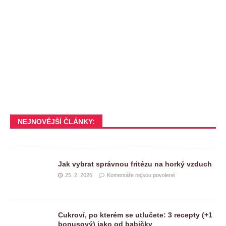
NEJNOVĚJŠÍ ČLÁNKY:
Jak vybrat správnou fritézu na horký vzduch
25. 2. 2026
Komentáře nejsou povolené
Cukroví, po kterém se utlučete: 3 recepty (+1
bonusový) jako od babičky