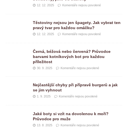
12. 12. 2025
Komentáře nejsou povolené
Těstoviny nejsou jen špagety. Jak vybrat ten
pravý tvar pro každou omáčku?
12. 12. 2025
Komentáře nejsou povolené
Černá, béžová nebo červená? Průvodce
barvami kotníkových bot pro každou
příležitost
30. 9. 2025
Komentáře nejsou povolené
Nejčastější chyby při přípravě burgerů a jak
se jim vyhnout
1. 9. 2025
Komentáře nejsou povolené
Jaké boty si vzít na dovolenou k moři?
Průvodce pro muže
13. 8. 2025
Komentáře nejsou povolené