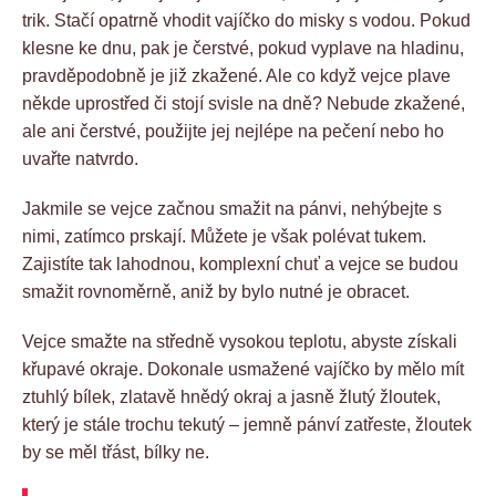
trik. Stačí opatrně vhodit vajíčko do misky s vodou. Pokud
klesne ke dnu, pak je čerstvé, pokud vyplave na hladinu,
pravděpodobně je již zkažené. Ale co když vejce plave
někde uprostřed či stojí svisle na dně? Nebude zkažené,
ale ani čerstvé, použijte jej nejlépe na pečení nebo ho
uvařte natvrdo.
Jakmile se vejce začnou smažit na pánvi, nehýbejte s
nimi, zatímco prskají. Můžete je však polévat tukem.
Zajistíte tak lahodnou, komplexní chuť a vejce se budou
smažit rovnoměrně, aniž by bylo nutné je obracet.
Vejce smažte na středně vysokou teplotu, abyste získali
křupavé okraje. Dokonale usmažené vajíčko by mělo mít
ztuhlý bílek, zlatavě hnědý okraj a jasně žlutý žloutek,
který je stále trochu tekutý – jemně pánví zatřeste, žloutek
by se měl třást, bílky ne.