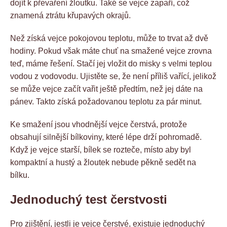
dojít k převaření žloutku. Také se vejce zapaří, což
znamená ztrátu křupavých okrajů.
Než získá vejce pokojovou teplotu, může to trvat až dvě
hodiny. Pokud však máte chuť na smažené vejce zrovna
teď, máme řešení. Stačí jej vložit do misky s velmi teplou
vodou z vodovodu. Ujistěte se, že není příliš vařící, jelikož
se může vejce začít vařit ještě předtím, než jej dáte na
pánev. Takto získá požadovanou teplotu za pár minut.
Ke smažení jsou vhodnější vejce čerstvá, protože
obsahují silnější bílkoviny, které lépe drží pohromadě.
Když je vejce starší, bílek se rozteče, místo aby byl
kompaktní a hustý a žloutek nebude pěkně sedět na
bílku.
Jednoduchý test čerstvosti
Pro zjištění, jestli je vejce čerstvé, existuje jednoduchý