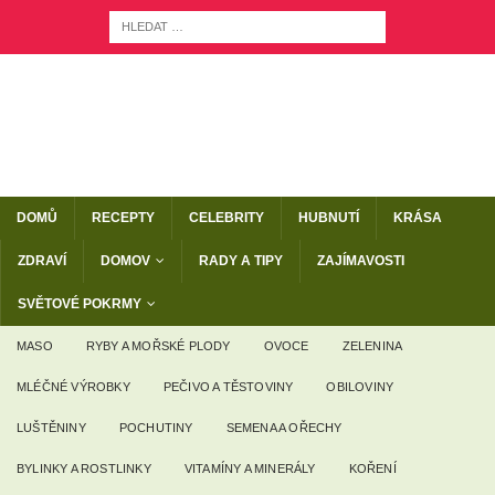
DOMŮ
RECEPTY
CELEBRITY
HUBNUTÍ
KRÁSA
ZDRAVÍ
DOMOV
RADY A TIPY
ZAJÍMAVOSTI
SVĚTOVÉ POKRMY
MASO
RYBY A MOŘSKÉ PLODY
OVOCE
ZELENINA
MLÉČNÉ VÝROBKY
PEČIVO A TĚSTOVINY
OBILOVINY
LUŠTĚNINY
POCHUTINY
SEMENA A OŘECHY
BYLINKY A ROSTLINKY
VITAMÍNY A MINERÁLY
KOŘENÍ