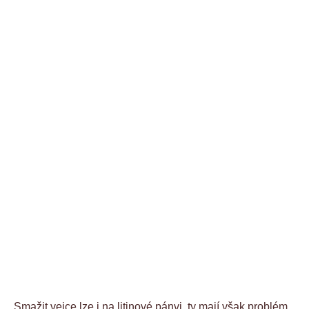
Smažit vejce lze i na litinové pánvi, ty mají však problém