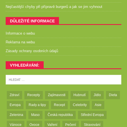
Nejčastější chyby při přípravě burgerů a jak se jim vyhnout
DŮLEŽITÉ INFORMACE
Informace o webu
Reklama na webu
Zásady ochrany osobních údajů
VYHLEDÁVÁNÍ:
Zdraví
Recepty
Zajímavosti
Hubnutí
Jídlo
Dieta
Evropa
Rady a tipy
Recept
Celebrity
Asie
Zelenina
Maso
Česká republika
Střední Evropa
Vánoce
Ovoce
Vaření
Pečení
Stravování