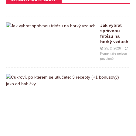
Jak vybrat
správnou
fritézu na
horký vzduch
25. 2. 2026
Komentáře nejsou
povolené
C
u
k
r
o
v
í
,
p
o
k