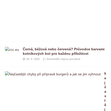
p
o
v
o
l
e
n
é
Černá, béžová nebo červená? Průvodce barvami
kotníkových bot pro každou příležitost
30. 9. 2025
Komentáře nejsou povolené
N
e
j
č
a
s
t
ě
j