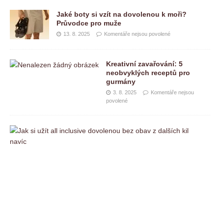
Jaké boty si vzít na dovolenou k moři?
Průvodce pro muže
13. 8. 2025
Komentáře nejsou povolené
Kreativní zavařování: 5
neobvyklých receptů pro
gurmány
3. 8. 2025
Komentáře nejsou
povolené
J
a
k
s
i
u
ž
í
t
a
l