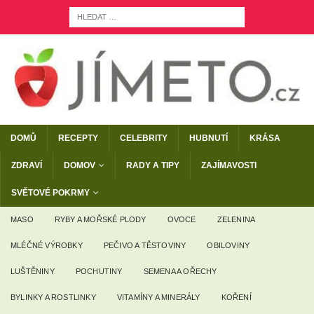
DOMŮ
RECEPTY
CELEBRITY
HUBNUTÍ
KRÁSA
ZDRAVÍ
DOMOV
RADY A TIPY
ZAJÍMAVOSTI
SVĚTOVÉ POKRMY
MASO
RYBY A MOŘSKÉ PLODY
OVOCE
ZELENINA
MLÉČNÉ VÝROBKY
PEČIVO A TĚSTOVINY
OBILOVINY
LUŠTĚNINY
POCHUTINY
SEMENA A OŘECHY
BYLINKY A ROSTLINKY
VITAMÍNY A MINERÁLY
KOŘENÍ