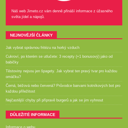
Náš web Jimeto.cz vám denně přináší informace z úžasného
světa jídel a nápojů.
NEJNOVĚJŠÍ ČLÁNKY
Jak vybrat správnou fritézu na horký vzduch
Cukroví, po kterém se utlučete: 3 recepty (+1 bonusový) jako od
babičky
Těstoviny nejsou jen špagety. Jak vybrat ten pravý tvar pro každou
omáčku?
Černá, béžová nebo červená? Průvodce barvami kotníkových bot pro
každou příležitost
Nejčastější chyby při přípravě burgerů a jak se jim vyhnout
DŮLEŽITÉ INFORMACE
Informace o webu