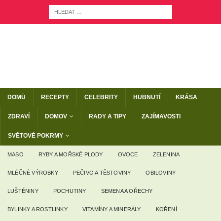
DOMŮ
RECEPTY
CELEBRITY
HUBNUTÍ
KRÁSA
ZDRAVÍ
DOMOV
RADY A TIPY
ZAJÍMAVOSTI
SVĚTOVÉ POKRMY
MASO
RYBY A MOŘSKÉ PLODY
OVOCE
ZELENINA
MLÉČNÉ VÝROBKY
PEČIVO A TĚSTOVINY
OBILOVINY
LUŠTĚNINY
POCHUTINY
SEMENA A OŘECHY
BYLINKY A ROSTLINKY
VITAMÍNY A MINERÁLY
KOŘENÍ