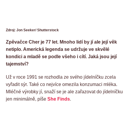
Zdroj: Jon Seeker/ Shutterstock
Zpěvačce Cher je 77 let. Mnoho lidí by jí ale její věk
netiplo. Americká legenda se udržuje ve skvělé
kondici a mladě se podle všeho i cítí. Jaká jsou její
tajemství?
Už v roce 1991 se rozhodla ze svého jídelníčku zcela
vyřadit sýr. Také co nejvíce omezila konzumaci mléka.
Mléčné výrobky jí, snaží se je ale zařazovat do jídelníčku
jen minimálně, píše
She Finds
.