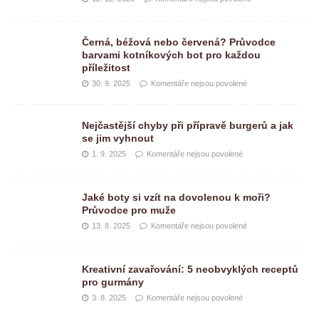
Černá, béžová nebo červená? Průvodce
barvami kotníkových bot pro každou
příležitost
30. 9. 2025
Komentáře nejsou povolené
Nejčastější chyby při přípravě burgerů a jak
se jim vyhnout
1. 9. 2025
Komentáře nejsou povolené
Jaké boty si vzít na dovolenou k moři?
Průvodce pro muže
13. 8. 2025
Komentáře nejsou povolené
Kreativní zavařování: 5 neobvyklých receptů
pro gurmány
3. 8. 2025
Komentáře nejsou povolené