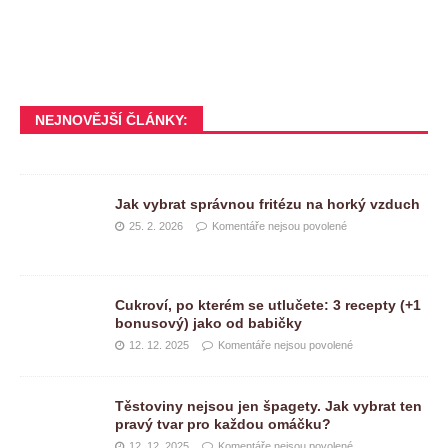
NEJNOVĚJŠÍ ČLÁNKY:
Jak vybrat správnou fritézu na horký vzduch
25. 2. 2026
Komentáře nejsou povolené
Cukroví, po kterém se utlučete: 3 recepty (+1
bonusový) jako od babičky
12. 12. 2025
Komentáře nejsou povolené
Těstoviny nejsou jen špagety. Jak vybrat ten
pravý tvar pro každou omáčku?
12. 12. 2025
Komentáře nejsou povolené