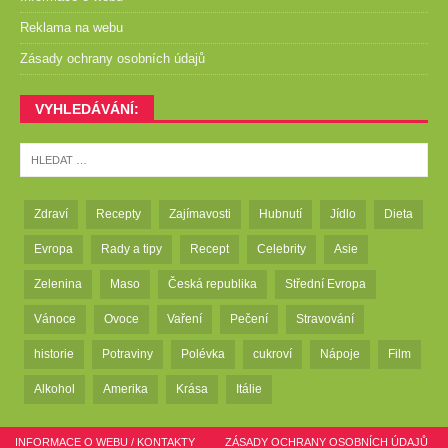
Reklama na webu
Zásady ochrany osobních údajů
VYHLEDÁVÁNÍ:
Zdraví
Recepty
Zajímavosti
Hubnutí
Jídlo
Dieta
Evropa
Rady a tipy
Recept
Celebrity
Asie
Zelenina
Maso
Česká republika
Střední Evropa
Vánoce
Ovoce
Vaření
Pečení
Stravování
historie
Potraviny
Polévka
cukroví
Nápoje
Film
Alkohol
Amerika
Krása
Itálie
INFORMACE O WEBU / KONTAKTY
ZÁSADY OCHRANY OSOBNÍCH ÚDAJŮ