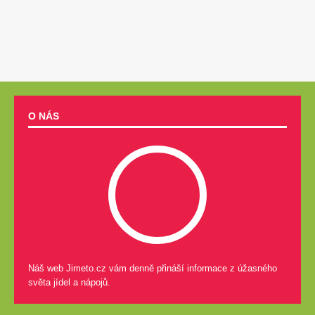
O NÁS
Náš web Jimeto.cz vám denně přináší informace z úžasného
světa jídel a nápojů.