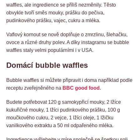
waffles, ale ingredience se příliš nezměnily. Těsto
obvykle tvoří směs mouky, prášku do pečiva,
pudinkového prášku, vajec, cukru a mléka.
Vaflový kornout se nově doplňuje o zmrzlinu, šlehačku,
ovoce a různé druhy polev. A díky instagramu se bubble
waffles staly velmi populárními i v USA.
Domácí bubble waffles
Bubble waffles si můžete připravit i doma například podle
receptu zveřejněného na
BBC good food
.
Budete potřebovat 120 g samokypřicí mouky, 2 lžíce
kukuřičné mouky, 1 lžíci pudinkového prášku, 100 g
moučkového cukru, 2 vejce, 1 lžíci oleje, 1 lžičku
vanilkového extraktu a 50 ml odpařeného mléka.
Ingredience vyšlehejte v míse společně se špetkou soli,