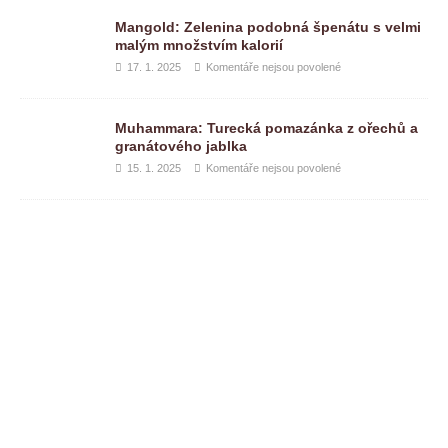
Mangold: Zelenina podobná špenátu s velmi
malým množstvím kalorií
17. 1. 2025
Komentáře nejsou povolené
Muhammara: Turecká pomazánka z ořechů a
granátového jablka
15. 1. 2025
Komentáře nejsou povolené