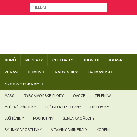
DOMŮ
RECEPTY
CELEBRITY
HUBNUTÍ
KRÁSA
ZDRAVÍ
DOMOV
RADY A TIPY
ZAJÍMAVOSTI
SVĚTOVÉ POKRMY
MASO
RYBY A MOŘSKÉ PLODY
OVOCE
ZELENINA
MLÉČNÉ VÝROBKY
PEČIVO A TĚSTOVINY
OBILOVINY
LUŠTĚNINY
POCHUTINY
SEMENA A OŘECHY
BYLINKY A ROSTLINKY
VITAMÍNY A MINERÁLY
KOŘENÍ