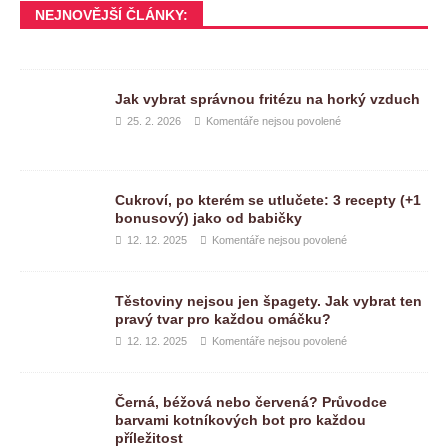
NEJNOVĚJŠÍ ČLÁNKY:
Jak vybrat správnou fritézu na horký vzduch
25. 2. 2026
Komentáře nejsou povolené
Cukroví, po kterém se utlučete: 3 recepty (+1
bonusový) jako od babičky
12. 12. 2025
Komentáře nejsou povolené
Těstoviny nejsou jen špagety. Jak vybrat ten
pravý tvar pro každou omáčku?
12. 12. 2025
Komentáře nejsou povolené
Černá, béžová nebo červená? Průvodce
barvami kotníkových bot pro každou
příležitost