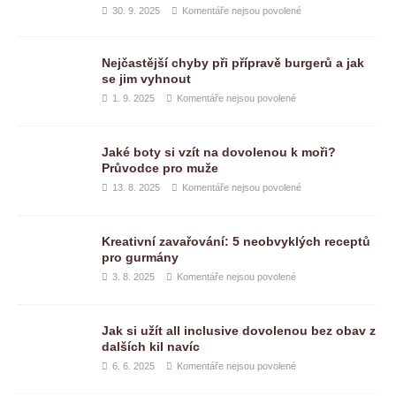
30. 9. 2025
Komentáře nejsou povolené
Nejčastější chyby při přípravě burgerů a jak
se jim vyhnout
1. 9. 2025
Komentáře nejsou povolené
Jaké boty si vzít na dovolenou k moři?
Průvodce pro muže
13. 8. 2025
Komentáře nejsou povolené
Kreativní zavařování: 5 neobvyklých receptů
pro gurmány
3. 8. 2025
Komentáře nejsou povolené
Jak si užít all inclusive dovolenou bez obav z
dalších kil navíc
6. 6. 2025
Komentáře nejsou povolené