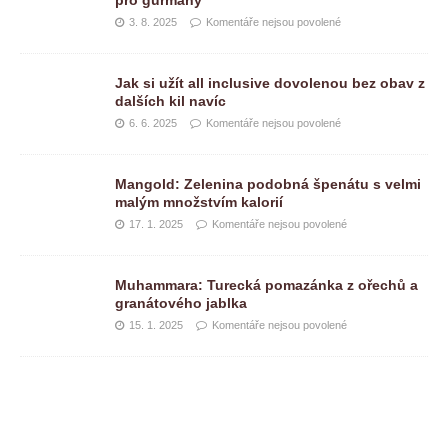
3. 8. 2025
Komentáře nejsou povolené
Jak si užít all inclusive dovolenou bez obav z
dalších kil navíc
6. 6. 2025
Komentáře nejsou povolené
Mangold: Zelenina podobná špenátu s velmi
malým množstvím kalorií
17. 1. 2025
Komentáře nejsou povolené
Muhammara: Turecká pomazánka z ořechů a
granátového jablka
15. 1. 2025
Komentáře nejsou povolené