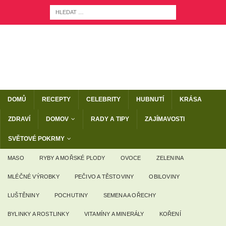
DOMŮ
RECEPTY
CELEBRITY
HUBNUTÍ
KRÁSA
ZDRAVÍ
DOMOV
RADY A TIPY
ZAJÍMAVOSTI
SVĚTOVÉ POKRMY
MASO
RYBY A MOŘSKÉ PLODY
OVOCE
ZELENINA
MLÉČNÉ VÝROBKY
PEČIVO A TĚSTOVINY
OBILOVINY
LUŠTĚNINY
POCHUTINY
SEMENA A OŘECHY
BYLINKY A ROSTLINKY
VITAMÍNY A MINERÁLY
KOŘENÍ