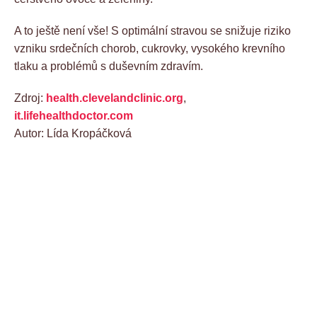
A to ještě není vše! S optimální stravou se snižuje riziko
vzniku srdečních chorob, cukrovky, vysokého krevního
tlaku a problémů s duševním zdravím.
Zdroj:
health.clevelandclinic.org
,
it.lifehealthdoctor.com
Autor: Lída Kropáčková