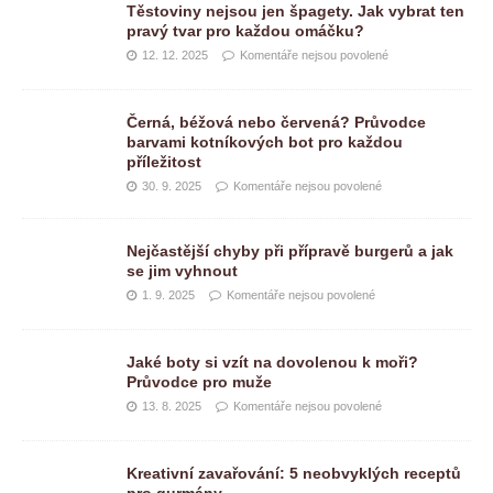
Těstoviny nejsou jen špagety. Jak vybrat ten
pravý tvar pro každou omáčku?
12. 12. 2025
Komentáře nejsou povolené
Černá, béžová nebo červená? Průvodce
barvami kotníkových bot pro každou
příležitost
30. 9. 2025
Komentáře nejsou povolené
Nejčastější chyby při přípravě burgerů a jak
se jim vyhnout
1. 9. 2025
Komentáře nejsou povolené
Jaké boty si vzít na dovolenou k moři?
Průvodce pro muže
13. 8. 2025
Komentáře nejsou povolené
Kreativní zavařování: 5 neobvyklých receptů
pro gurmány