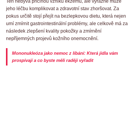
Ten nebývá příčinou vzniku ekzému, ale výrazně může
jeho léčbu komplikovat a zdravotní stav zhoršovat. Za
pokus určitě stojí přejít na bezlepkovou dietu, která nejen
umí zmírnit gastrointestinální problémy, ale celkově má za
následek zlepšení kvality pokožky a zmírnění
nepříjemných projevů kožního onemocnění.
Mononukleóza jako nemoc z líbání: Která jídla vám
prospívají a co byste měli raději vyřadit