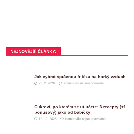
NEJNOVĚJŠÍ ČLÁNKY:
Jak vybrat správnou fritézu na horký vzduch
25. 2. 2026
Komentáře nejsou povolené
Cukroví, po kterém se utlučete: 3 recepty (+1
bonusový) jako od babičky
12. 12. 2025
Komentáře nejsou povolené