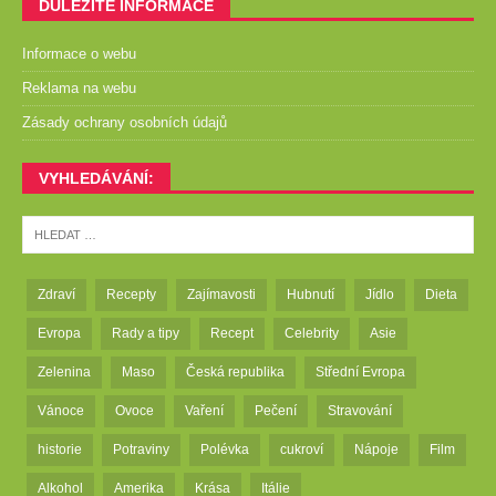
DŮLEŽITÉ INFORMACE
Informace o webu
Reklama na webu
Zásady ochrany osobních údajů
VYHLEDÁVÁNÍ:
Zdraví
Recepty
Zajímavosti
Hubnutí
Jídlo
Dieta
Evropa
Rady a tipy
Recept
Celebrity
Asie
Zelenina
Maso
Česká republika
Střední Evropa
Vánoce
Ovoce
Vaření
Pečení
Stravování
historie
Potraviny
Polévka
cukroví
Nápoje
Film
Alkohol
Amerika
Krása
Itálie