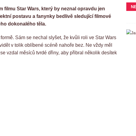
N
m filmu Star Wars, který by neznal opravdu jen
ktní postavu a fanynky bedlivě sledující filmové
jeho dokonalého těla.
ormě. Sám se nechal slyšet, že kvůli roli ve Star Wars
 vidět v tolik oblíbené scéně nahoře bez. Ne vždy měl
e vzdal měsíců tvrdé dřiny, aby přibral několik desítek