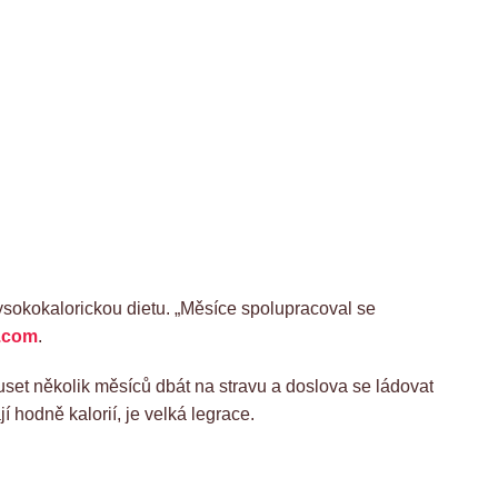
ysokokalorickou dietu. „Měsíce spolupracoval se
e.com
.
set několik měsíců dbát na stravu a doslova se ládovat
jí hodně kalorií, je velká legrace.