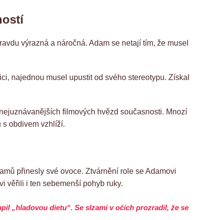
ostí
ravdu výrazná a náročná. Adam se netají tím, že musel
dici, najednou musel upustit od svého stereotypu. Získal
 nejuznávanějších filmových hvězd současnosti. Mnozí
s obdivem vzhlíží.
gramů přinesly své ovoce. Ztvárnění role se Adamovi
i věřili i ten sebemenší pohyb ruky.
upil „hladovou dietu“. Se slzami v očích prozradil, že se