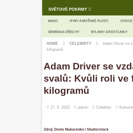
SVĚTOVÉ POKRMY
MASO
RYBY A MOŘSKÉ PLODY
OVOCE
SEMENA A OŘECHY
BYLINKY A ROSTLINKY
HOME
CELEBRITY
Adam Driver se vz
kilogramů
Adam Driver se vzd
svalů: Kvůli roli ve 
kilogramů
27. 5. 2022
admin
Celebrity
Komentá
Zdroj: Denis Makarenko / Shutterstock