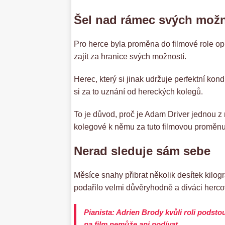
Šel nad rámec svých možn
Pro herce byla proměna do filmové role op
zajít za hranice svých možností.
Herec, který si jinak udržuje perfektní kon
si za to uznání od hereckých kolegů.
To je důvod, proč je Adam Driver jednou z
kolegové k němu za tuto filmovou proměnu 
Nerad sleduje sám sebe
Měsíce snahy přibrat několik desítek kilo
podařilo velmi důvěryhodně a diváci hercov
Pianista: Adrien Brody kvůli roli podsto
na film nemůže ani podívat