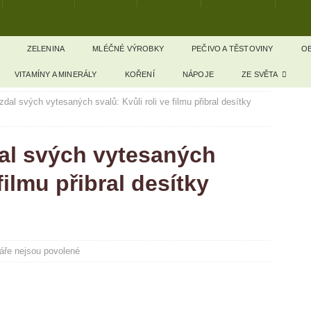
ZELENINA
MLÉČNÉ VÝROBKY
PEČIVO A TĚSTOVINY
OB
VITAMÍNY A MINERÁLY
KOŘENÍ
NÁPOJE
ZE SVĚTA
dal svých vytesaných svalů: Kvůli roli ve filmu přibral desítky
al svých vytesaných
filmu přibral desítky
ře nejsou povolené