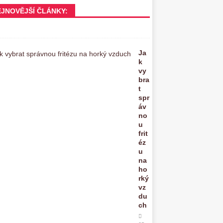
EJNOVĚJŠÍ ČLÁNKY:
Ja
k
vy
bra
t
spr
áv
no
u
frit
éz
u
na
ho
rký
vz
du
ch