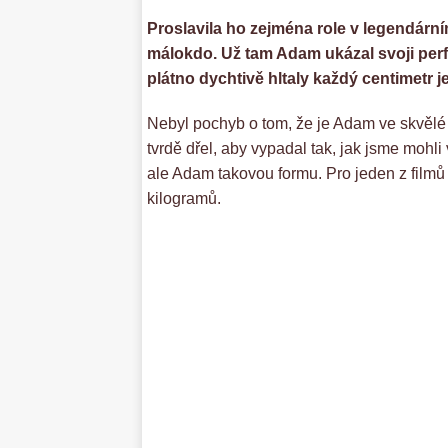
Proslavila ho zejména role v legendární
málokdo. Už tam Adam ukázal svoji perfe
plátno dychtivě hltaly každý centimetr 
Nebyl pochyb o tom, že je Adam ve skvělé f
tvrdě dřel, aby vypadal tak, jak jsme mohli
ale Adam takovou formu. Pro jeden z filmů s
kilogramů.