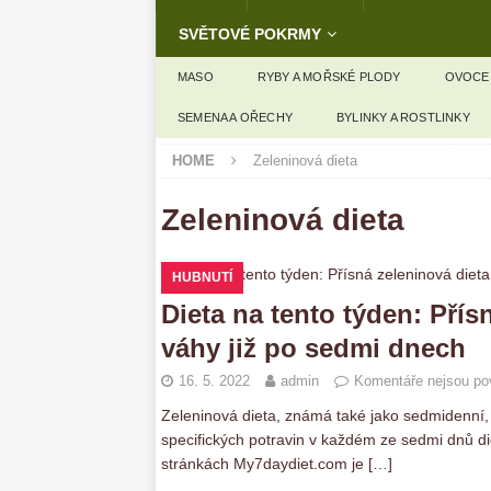
SVĚTOVÉ POKRMY
MASO
RYBY A MOŘSKÉ PLODY
OVOCE
SEMENA A OŘECHY
BYLINKY A ROSTLINKY
HOME
Zeleninová dieta
Zeleninová dieta
HUBNUTÍ
Dieta na tento týden: Přís
váhy již po sedmi dnech
16. 5. 2022
admin
Komentáře nejsou po
Zeleninová dieta, známá také jako sedmidenní, 
specifických potravin v každém ze sedmi dnů di
stránkách My7daydiet.com je
[…]