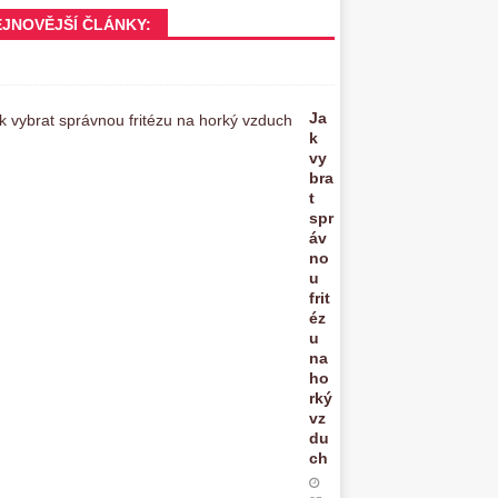
EJNOVĚJŠÍ ČLÁNKY:
Ja
k
vy
bra
t
spr
áv
no
u
frit
éz
u
na
ho
rký
vz
du
ch