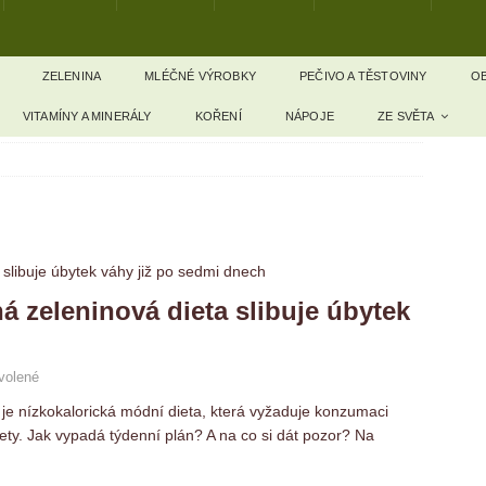
ZELENINA
MLÉČNÉ VÝROBKY
PEČIVO A TĚSTOVINY
OB
VITAMÍNY A MINERÁLY
KOŘENÍ
NÁPOJE
ZE SVĚTA
ná zeleninová dieta slibuje úbytek
volené
je nízkokalorická módní dieta, která vyžaduje konzumaci
ety. Jak vypadá týdenní plán? A na co si dát pozor? Na